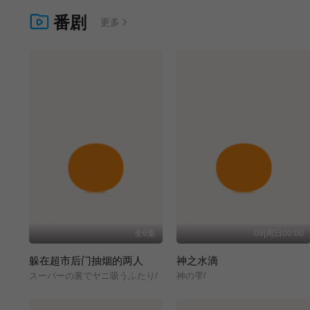
番剧
更多
全6集
09|周日00:00
躲在超市后门抽烟的两人
神之水滴
スーパーの裏でヤニ吸うふたり/
神の雫/