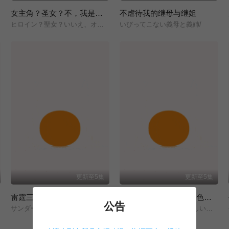
女主角？圣女？不，我是杂役女仆（自豪）！
不虐待我的继母与继姐
ヒロイン？聖女？いいえ、オールワークスメイドです（誇）！/
いびってこない義母と義姉/
更新至5集
更新至5集
雷霆三人行
恋爱游戏世界对路人角色很不友好 第二季
公告
サンダー3/
乙女ゲー世界はモブに厳しい世界です2/