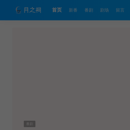
首页
新番
番剧
剧场
留言
番剧