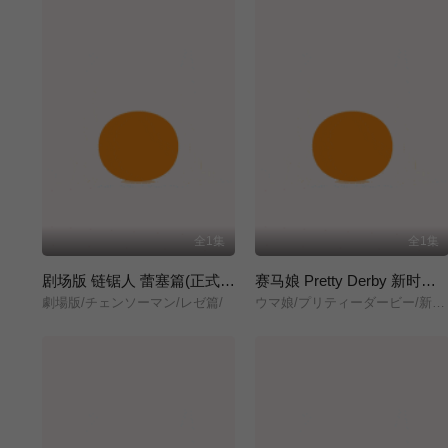
全1集
全1集
剧场版 链锯人 蕾塞篇(正式版)
赛马娘 Pretty Derby 新时代之门
劇場版/チェンソーマン/レゼ篇/
ウマ娘/プリティーダービー/新時代の扉/