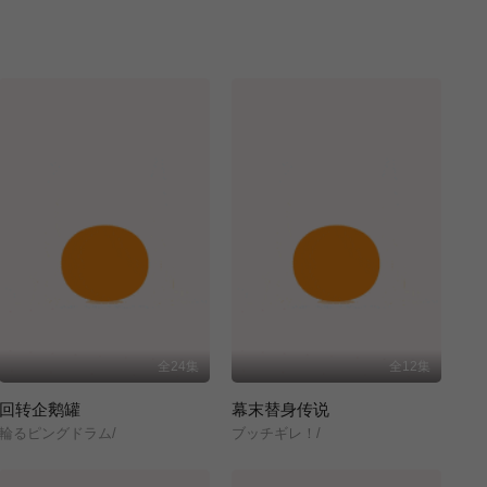
全24集
全12集
回转企鹅罐
幕末替身传说
輪るピングドラム/
ブッチギレ！/