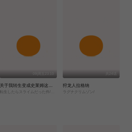
09|周五23:10
共24话
关于我转生变成史莱姆这档事 第四季
狩龙人拉格纳
転生したらスライムだった件/第4期/
ラグナクリムゾン/