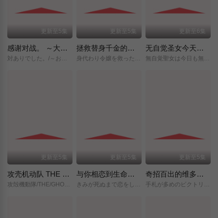
更新至5集
更新至5集
更新至6集
感谢对战。 ～大小姐才不玩格斗游戏～
拯救替身千金的是冷酷无情冰之王子的爱
无自觉圣女今天也无意识地释放力量
対ありでした。/～お嬢さまは格闘ゲームなんてしない～/
身代わり令嬢を救ったのは冷酷無慈悲な氷の王子の愛でした/
無自覚聖女は今日も無意識に力を垂れ流す/
更新至5集
更新至5集
更新至5集
攻壳机动队 THE GHOST IN THE SHELL
与你相恋到生命尽头
奇招百出的维多利亚
攻殻機動隊/THE/GHOST/IN/THE/SHELL/
きみが死ぬまで恋をしたい/
手札が多めのビクトリア/