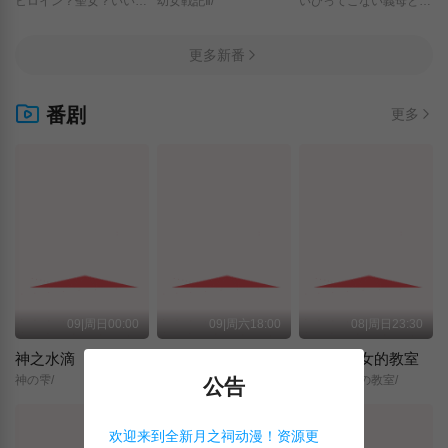
ヒロイン？聖女？いいえ、オールワークスメイドです（誇）！/
幼女戦記Ⅱ/
いびってこない義母と義姉/
更多新番
番剧
更多
09|周日00:00
09|周六18:00
08|周日23:30
神之水滴
小书痴的下克上 〜为了成为图书管理员而不择手段〜 领主的养女
黑猫与魔女的教室
神の雫/
本好きの下剋上～司書になるためには手段を選んでいられません～/領主の養女/
黒猫と魔女の教室/
公告
欢迎来到全新月之祠动漫！资源更