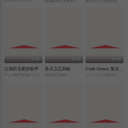
サカサマのパテマ/
劇場版/世紀末救世主伝説/北斗の拳/
雨を告げる漂流団地/
全1集
全1集
全1集
让我听见爱的歌声
兽兵卫忍风帖
Code Geass 复活的鲁路修
アイの歌声を聴かせて/
獣兵衛忍風帖/
コードギアス/復活のルルーシュ/