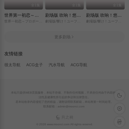
全1集
全1集
全1集
世界第一初恋～求婚篇～
剧场版 吹响！悠风号～想要传达的旋律～
剧场版 吹响！悠风号～誓言的终章～
世界一初恋～プロポーズ編～/
劇場版/響け！ユーフォニアム～届けたいメロディ～/
劇場版/響け！ユーフォニアム～誓いのフィナーレ～/
更多剧场
友情链接
很太导航
ACG盒子
汽水导航
ACG导航
本站只提供WEB页面服务，本站不存储、不制作任何视频，不承担任何由于内容的合
深色模
法性及健康性所引起的争议和法律责任。
若本站收录内容侵犯了您的权益，请附说明联系邮箱，本站将第一时间处理。
联系邮箱：admin@moonci.com
留言反
APP下
© 2026 www.moonci.com All rights reservd.