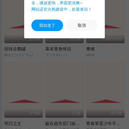
全，播放更快，界面更清爽~
网站还在火热建造中，欢迎来访！
我知道了
取消
全24集
全12集
10|周日00:00
回转企鹅罐
幕末替身传说
摩绪
輪るピングドラム/
ブッチギレ！/
MAO/
全79集
全6集
全13集
明日之丈
躲在超市后门抽烟的两人
青春笨蛋少年不做圣诞服女郎的梦