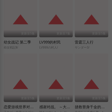
更新至5集
更新至7集
更新至5集
幼女战记 第二季
LV999的村民
雷霆三人行
幼女戦記Ⅱ/
LV999の村人/
サンダー3/
更新至5集
更新至5集
更新至5集
恋爱游戏世界对路人角色很不友好 第二季
感谢对战。 ～大小姐才不玩格斗游戏～
拯救替身千金的是冷酷无情冰之王子的爱