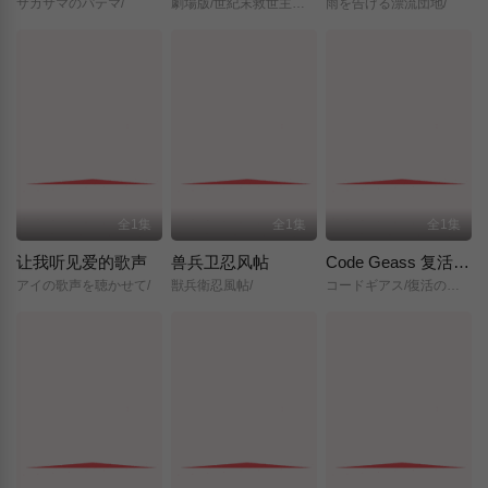
サカサマのパテマ/
劇場版/世紀末救世主伝説/北斗の拳/
雨を告げる漂流団地/
全1集
全1集
全1集
让我听见爱的歌声
兽兵卫忍风帖
Code Geass 复活的鲁路修
アイの歌声を聴かせて/
獣兵衛忍風帖/
コードギアス/復活のルルーシュ/