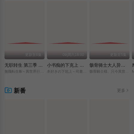
更新至6集
09|周六18:00
更新至5集
无职转生 第三季 ～到了异世界就拿出真本事～
小书痴的下克上 〜为了成为图书管理员而不择手段〜 领主的养女
骸骨骑士大人异世界冒险中 第二季
無職転生Ⅲ/～異世界行ったら本気だす～/
本好きの下剋上～司書になるためには手段を選んでいられません～/領主の養女/
骸骨騎士様、只今異世界へお出掛け中Ⅱ/
新番
更多