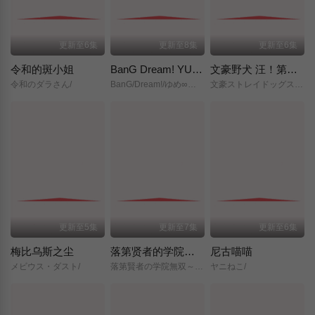
更新至6集
更新至8集
更新至6集
令和的斑小姐
BanG Dream! YUME∞MITA
文豪野犬 汪！第二季
令和のダラさん/
BanG/Dream!/ゆめ∞みた/
文豪ストレイドッグス/わん！２/
更新至5集
更新至7集
更新至6集
梅比乌斯之尘
落第贤者的学院无双～第二次转生的S级开外挂魔术师冒险录～
尼古喵喵
メビウス・ダスト/
落第賢者の学院無双～二度目の転生、Sランクチート魔術師冒険録～/
ヤニねこ/