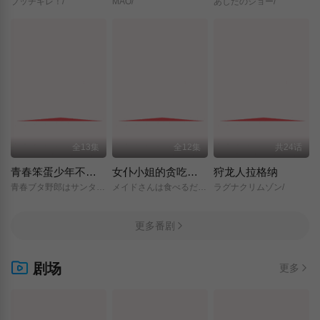
ブッチギレ！/
MAO/
あしたのジョー/
全13集
全12集
共24话
青春笨蛋少年不做圣诞服女郎的梦
女仆小姐的贪吃日常
狩龙人拉格纳
青春ブタ野郎はサンタクロースの夢を見ない/
メイドさんは食べるだけ/
ラグナクリムゾン/
更多番剧
剧场
更多