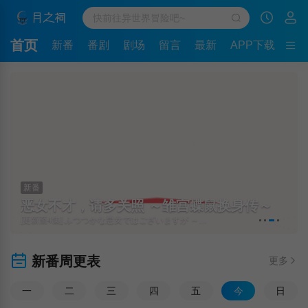
首页
新番
番剧
剧场
留言
最新
APP下载
新番
恶女不才，请多关照 ～雏宫蝶鼠换身传～
[更新至4集] ふつつかな悪女ではございますが ～雛宮蝶鼠とりかえ伝～
新番周更表
更多
一
二
三
四
五
今
日