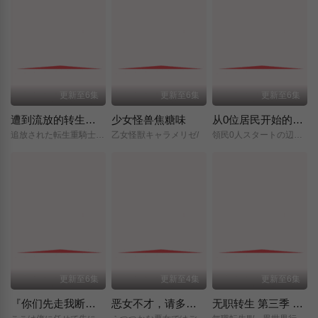
更新至6集
更新至6集
更新至6集
遭到流放的转生重骑士凭借游戏知识大开无双
少女怪兽焦糖味
从0位居民开始的边境领主大人
追放された転生重騎士はゲーム知識で無双する/
乙女怪獣キャラメリゼ/
領民0人スタートの辺境領主様/
更新至6集
更新至4集
更新至6集
『你们先走我断后』，于是10年后我成为了传说
恶女不才，请多关照 ～雏宫蝶鼠换身传～
无职转生 第三季 ～到了异世界就拿出真本事～