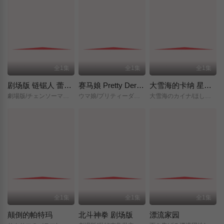
全1集
全1集
全1集
剧场版 链锯人 蕾塞篇(正式版)
赛马娘 Pretty Derby 新时代之门
大雪海的卡纳 星之贤者
劇場版/チェンソーマン/レゼ篇/
ウマ娘/プリティーダービー/新時代の扉/
大雪海のカイナ/ほしのけんじゃ/
全1集
全1集
全1集
颠倒的帕特玛
北斗神拳 剧场版
漂流家园