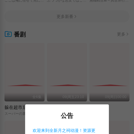
ここは俺に任せて先に行けと言ってから10年がたったら伝説になっていた。/
ふつつかな悪女ではございますが/～雛宮蝶鼠とりかえ伝～/
無職転生Ⅲ/～異世界行ったら本気だす～/
更多新番
番剧
更多
全6集
09|周五23:10
09|周日00:00
躲在超市后门抽烟的两人
关于我转生变成史莱姆这档事 第四季
神之水滴
スーパーの裏でヤニ吸うふたり/
転生したらスライムだった件/第4期/
神の雫/
公告
欢迎来到全新月之祠动漫！资源更