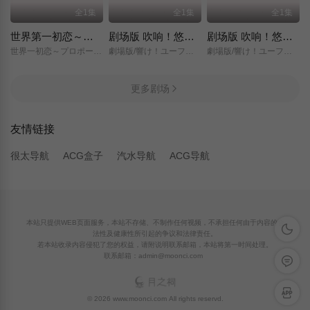
全1集
全1集
全1集
世界第一初恋～求婚篇～
剧场版 吹响！悠风号～想要传达的旋律～
剧场版 吹响！悠风号～誓言的终章～
世界一初恋～プロポーズ編～/
劇場版/響け！ユーフォニアム～届けたいメロディ～/
劇場版/響け！ユーフォニアム～誓いのフィナーレ～/
更多剧场
友情链接
很太导航
ACG盒子
汽水导航
ACG导航
本站只提供WEB页面服务，本站不存储、不制作任何视频，不承担任何由于内容的合
深色模
法性及健康性所引起的争议和法律责任。
若本站收录内容侵犯了您的权益，请附说明联系邮箱，本站将第一时间处理。
联系邮箱：admin@moonci.com
留言反
APP下
© 2026 www.moonci.com All rights reservd.