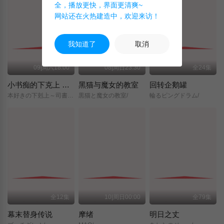
全，播放更快，界面更清爽~
网站还在火热建造中，欢迎来访！
我知道了
取消
09|周六18:00
08|周日23:30
全24集
小书痴的下克上 〜为了成为图书管理员而不择手段〜 领主的养女
黑猫与魔女的教室
回转企鹅罐
本好きの下剋上～司書になるためには手段を選んでいられません～/領主の養女/
黒猫と魔女の教室/
輪るピングドラム/
全12集
10|周日00:00
全79集
幕末替身传说
摩绪
明日之丈