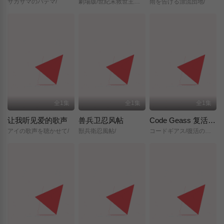
サカサマのパテマ/
劇場版/世紀末救世主伝説/北斗の拳/
雨を告げる漂流団地/
全1集
全1集
全1集
让我听见爱的歌声
兽兵卫忍风帖
Code Geass 复活的鲁路修
アイの歌声を聴かせて/
獣兵衛忍風帖/
コードギアス/復活のルルーシュ/