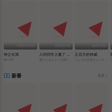
09|周日00:00
更新至18集
更新至5集
神之水滴
入间同学入魔了 第四季
正后方的神威
神の雫/
魔入りました！入間くん/第4シリーズ/
うしろの正面カムイさん/
新番
更多