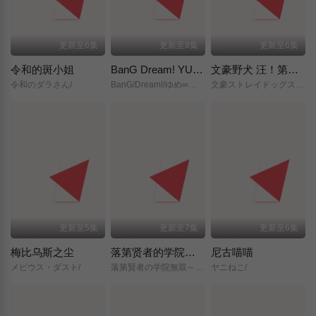
更新至6集
更新至8集
更新至6集
令和的斑小姐
BanG Dream! YUME∞MITA
文豪野犬 汪！第二季
令和のダラさん/
BanG/Dream!/ゆめ∞みた/
文豪ストレイドッグス/わん！２/
更新至5集
更新至7集
更新至6集
梅比乌斯之尘
落第贤者的学院无双～第二次转生的S级开外挂魔术师冒险录～
尼古喵喵
メビウス・ダスト/
落第賢者の学院無双～二度目の転生、Sランクチート魔術師冒険録～/
ヤニねこ/