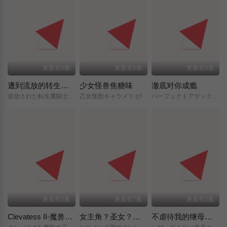
更新至6集
更新至6集
更新至5集
遭到流放的转生重骑士凭借游戏知识大开无双
少女怪兽焦糖味
澈底对你成瘾
追放された転生重騎士はゲーム知識で無双する/
乙女怪獣キャラメリゼ/
パーフェクトアディクション/
更新至5集
更新至7集
更新至5集
Clevatess II-魔兽之王与虚假的勇者传承-
女主角？圣女？不，我是杂役女仆（自豪）！
不虐待我的继母与继姐