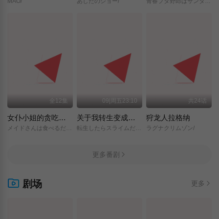
MAO/
あしたのジョー/
青春ブタ野郎はサンタクロースの夢を見ない/
全12集
09|周五23:10
共24话
女仆小姐的贪吃日常
关于我转生变成史莱姆这档事 第四季
狩龙人拉格纳
メイドさんは食べるだけ/
転生したらスライムだった件/第4期/
ラグナクリムゾン/
更多番剧
剧场
更多