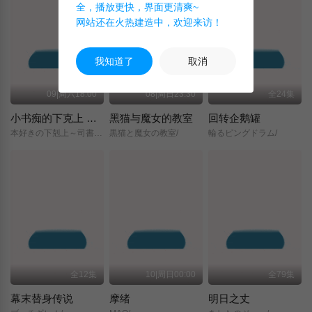
全，播放更快，界面更清爽~
网站还在火热建造中，欢迎来访！
我知道了
取消
09|周六18:00
08|周日23:30
全24集
小书痴的下克上 〜为了成为图书管理员而不择手段〜 领主的养女
黑猫与魔女的教室
回转企鹅罐
本好きの下剋上～司書になるためには手段を選んでいられません～/領主の養女/
黒猫と魔女の教室/
輪るピングドラム/
全12集
10|周日00:00
全79集
幕末替身传说
摩绪
明日之丈