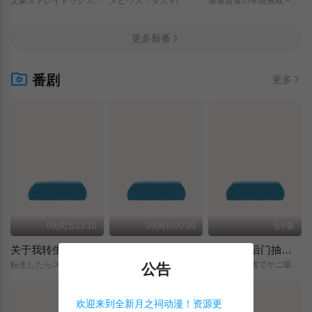
文豪ストレイドッグス/わん！２/
メビウス・ダスト/
落第賢者の学院無双～二度目の転生、Sランクチート魔術師冒険録～/
更多新番
番剧
更多
09|周五23:10
09|周日00:00
全6集
关于我转生变成史莱姆这档事 第四季
神之水滴
躲在超市后门抽烟的两人
転生したらスライムだった件/第4期/
神の雫/
スーパーの裏でヤニ吸うふたり/
公告
欢迎来到全新月之祠动漫！资源更