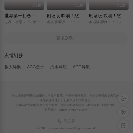
全1集
全1集
全1集
世界第一初恋～求婚篇～
剧场版 吹响！悠风号～想要传达的旋律～
剧场版 吹响！悠风号～誓言的终章～
世界一初恋～プロポーズ編～/
劇場版/響け！ユーフォニアム～届けたいメロディ～/
劇場版/響け！ユーフォニアム～誓いのフィナーレ～/
更多剧场
友情链接
很太导航
ACG盒子
汽水导航
ACG导航
本站只提供WEB页面服务，本站不存储、不制作任何视频，不承担任何由于内容的合
深色模
法性及健康性所引起的争议和法律责任。
若本站收录内容侵犯了您的权益，请附说明联系邮箱，本站将第一时间处理。
联系邮箱：admin@moonci.com
留言反
APP下
© 2026 www.moonci.com All rights reservd.