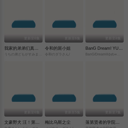
更新至6集
更新至6集
更新至8集
我家的弟弟们真是让您费心了
令和的斑小姐
BanG Dream! YUME∞MITA
うちの弟どもがすみません/
令和のダラさん/
BanG/Dream!/ゆめ∞みた/
更新至6集
更新至5集
更新至7集
文豪野犬 汪！第二季
梅比乌斯之尘
落第贤者的学院无双～第二次转生的S级开外挂魔术师冒险录～