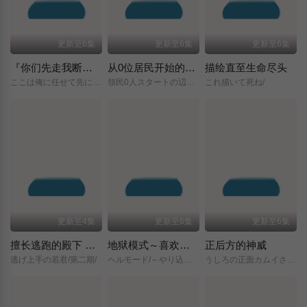
更新至6集
更新至6集
更新至6集
『你们先走我断后』，于是10年后我成为了传说
从0位居民开始的边境领主大人
描绘直至生命尽头
ここは俺に任せて先に行けと言ってから10年がたったら伝説になっていた。/
領民0人スタートの辺境領主様/
これ描いて死ね/
更新至4集
更新至6集
更新至6集
擅长逃跑的殿下 第二季
地狱模式～喜欢挑战特殊成就的玩家在废设定的异世界成为无双～第二季
正后方的神威
逃げ上手の若君/第二期/
ヘルモード/～やり込み好きのゲーマーは廃設定の異世界で無双する～/2nd/Season/
うしろの正面カムイさん/