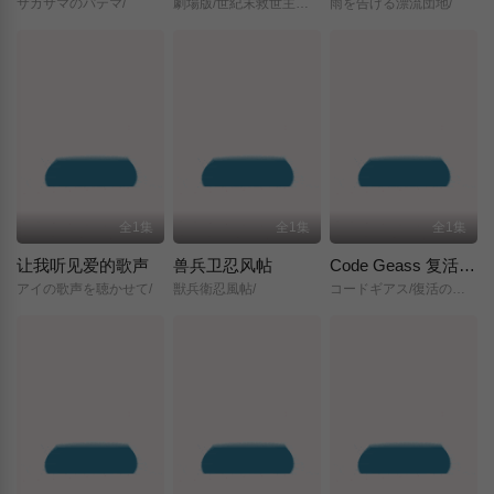
サカサマのパテマ/
劇場版/世紀末救世主伝説/北斗の拳/
雨を告げる漂流団地/
全1集
全1集
全1集
让我听见爱的歌声
兽兵卫忍风帖
Code Geass 复活的鲁路修
アイの歌声を聴かせて/
獣兵衛忍風帖/
コードギアス/復活のルルーシュ/