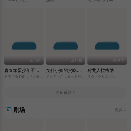
ブッチギレ！/
MAO/
あしたのジョー/
全13集
全12集
共24话
青春笨蛋少年不做圣诞服女郎的梦
女仆小姐的贪吃日常
狩龙人拉格纳
青春ブタ野郎はサンタクロースの夢を見ない/
メイドさんは食べるだけ/
ラグナクリムゾン/
更多番剧
剧场
更多