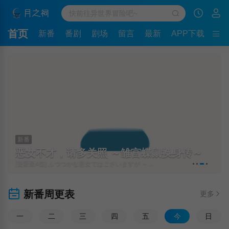
首页
新番
番剧
剧场
留言
最新
APP下载
新番
恶女不才，请多关照 ～雏宫蝶鼠换身传～
[更新至4集] ふつつかな悪女ではございますが ～雛宮蝶鼠とりかえ伝～
新番周更表
更多
一
二
三
四
五
今
日