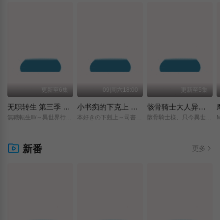
更新至6集
09|周六18:00
更新至5集
无职转生 第三季 ～到了异世界就拿出真本事～
小书痴的下克上 〜为了成为图书管理员而不择手段〜 领主的养女
骸骨骑士大人异世界冒险中 第二季
無職転生Ⅲ/～異世界行ったら本気だす～/
本好きの下剋上～司書になるためには手段を選んでいられません～/領主の養女/
骸骨騎士様、只今異世界へお出掛け中Ⅱ/
新番
更多