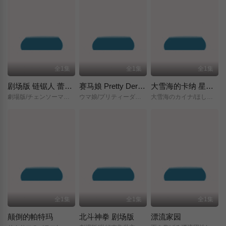
全1集
全1集
全1集
剧场版 链锯人 蕾塞篇(正式版)
赛马娘 Pretty Derby 新时代之门
大雪海的卡纳 星之贤者
劇場版/チェンソーマン/レゼ篇/
ウマ娘/プリティーダービー/新時代の扉/
大雪海のカイナ/ほしのけんじゃ/
全1集
全1集
全1集
颠倒的帕特玛
北斗神拳 剧场版
漂流家园