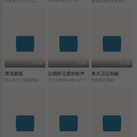
大雪海のカイナ/ほしのけんじゃ/
サカサマのパテマ/
劇場版/世紀末救世主伝説/北斗の拳/
全1集
全1集
全1集
漂流家园
让我听见爱的歌声
兽兵卫忍风帖
雨を告げる漂流団地/
アイの歌声を聴かせて/
獣兵衛忍風帖/