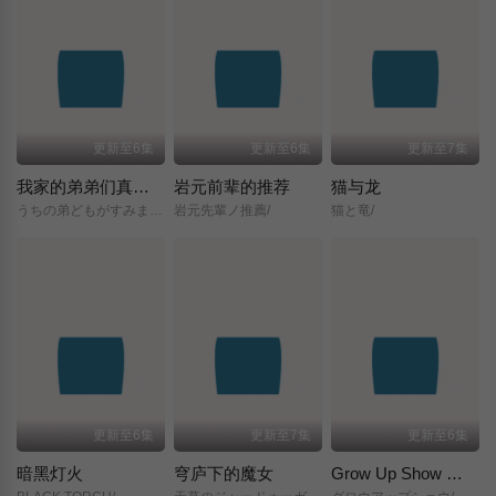
更新至6集
更新至6集
更新至7集
我家的弟弟们真是让您费心了
岩元前辈的推荐
猫与龙
うちの弟どもがすみません/
岩元先輩ノ推薦/
猫と竜/
更新至6集
更新至7集
更新至6集
暗黑灯火
穹庐下的魔女
Grow Up Show ～向日葵马戏团～