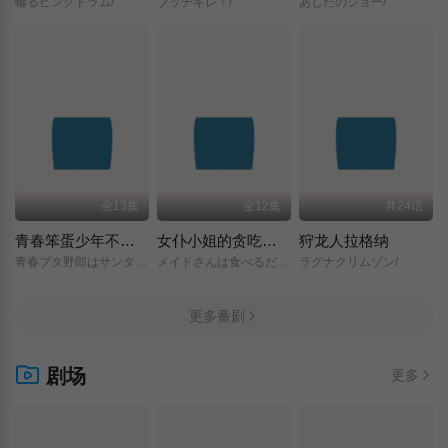
輪るピングドラム/
ブッチギレ！/
あしたのジョー/
全13集
全12集
共24话
青春笨蛋少年不做圣诞服女郎的梦
女仆小姐的贪吃日常
狩龙人拉格纳
青春ブタ野郎はサンタクロースの夢を見ない/
メイドさんは食べるだけ/
ラグナクリムゾン/
更多番剧
剧场
更多