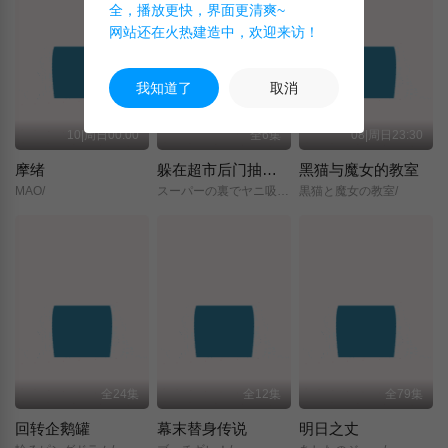
全，播放更快，界面更清爽~
网站还在火热建造中，欢迎来访！
我知道了
取消
10|周日00:00
全6集
08|周日23:30
摩绪
躲在超市后门抽烟的两人
黑猫与魔女的教室
MAO/
スーパーの裏でヤニ吸うふたり/
黒猫と魔女の教室/
全24集
全12集
全79集
回转企鹅罐
幕末替身传说
明日之丈