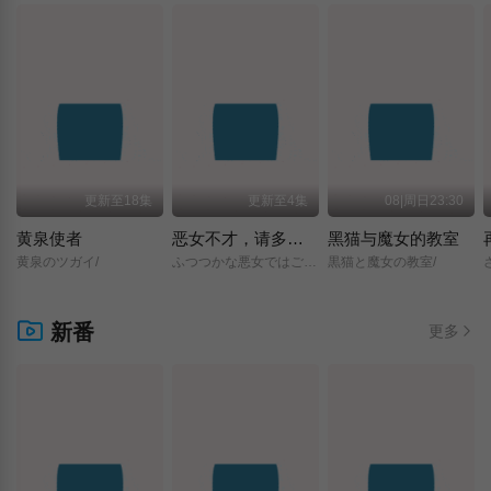
更新至18集
更新至4集
08|周日23:30
黄泉使者
恶女不才，请多关照 ～雏宫蝶鼠换身传～
黑猫与魔女的教室
黄泉のツガイ/
ふつつかな悪女ではございますが/～雛宮蝶鼠とりかえ伝～/
黒猫と魔女の教室/
新番
更多