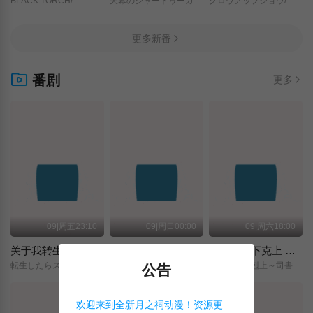
BLACK TORCH/
天幕のジャードゥーガル/
グロウアップショウ/～ひまわりのサーカス団～/
更多新番
番剧
更多
09|周五23:10
09|周日00:00
09|周六18:00
关于我转生变成史莱姆这档事 第四季
神之水滴
小书痴的下克上 〜为了成为图书管理员而不择手段〜 领主的养女
転生したらスライムだった件/第4期/
神の雫/
本好きの下剋上～司書になるためには手段を選んでいられません～/領主の養女/
公告
欢迎来到全新月之祠动漫！资源更