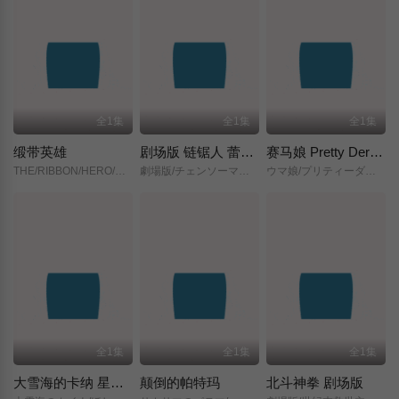
全1集
全1集
全1集
缎带英雄
剧场版 链锯人 蕾塞篇(正式版)
赛马娘 Pretty Derby 新时代之门
THE/RIBBON/HERO/リボンヒーロー/
劇場版/チェンソーマン/レゼ篇/
ウマ娘/プリティーダービー/新時代の扉/
全1集
全1集
全1集
大雪海的卡纳 星之贤者
颠倒的帕特玛
北斗神拳 剧场版