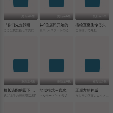
更新至6集
更新至6集
更新至6集
『你们先走我断后』，于是10年后我成为了传说
从0位居民开始的边境领主大人
描绘直至生命尽头
ここは俺に任せて先に行けと言ってから10年がたったら伝説になっていた。/
領民0人スタートの辺境領主様/
これ描いて死ね/
更新至4集
更新至6集
更新至6集
擅长逃跑的殿下 第二季
地狱模式～喜欢挑战特殊成就的玩家在废设定的异世界成为无双～第二季
正后方的神威
逃げ上手の若君/第二期/
ヘルモード/～やり込み好きのゲーマーは廃設定の異世界で無双する～/2nd/Season/
うしろの正面カムイさん/