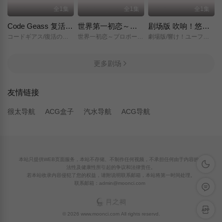
全1集
全1集
全1集
Code Geass 复活的鲁路修
世界第一初恋～求婚篇～
剧场版 吹响！悠风号～想要传达的旋律～
コードギアス/復活のルルーシュ/
世界一初恋～プロポーズ編～/
劇場版/響け！ユーフォニアム～届けたいメロディ～/
更多剧场
友情链接
很太导航
ACG盒子
汽水导航
ACG导航
本站只提供WEB页面服务，本站不存储、不制作任何视频，不承担任何由于内容的合
深色模
法性及健康性所引起的争议和法律责任。
若本站收录内容侵犯了您的权益，请附说明联系邮箱，本站将第一时间处理。
联系邮箱：admin@moonci.com
留言反
APP下
© 2026 www.moonci.com All rights reservd.