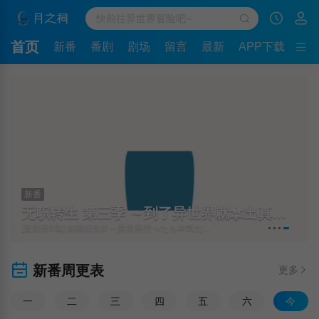
首页
新番
番剧
剧场
留言
最新
APP下载
新番
无职转生 第三季 ～到了异世界就拿出真本事～
[更新至6集] 無職転生Ⅲ ～異世界行ったら本気だす～
新番周更表
更多
一
二
三
四
五
六
今