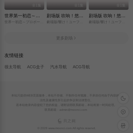
全1集
全1集
全1集
世界第一初恋～求婚篇～
剧场版 吹响！悠风号～想要传达的旋律～
剧场版 吹响！悠风号～誓言的终章～
世界一初恋～プロポーズ編～/
劇場版/響け！ユーフォニアム～届けたいメロディ～/
劇場版/響け！ユーフォニアム～誓いのフィナーレ～/
更多剧场
友情链接
很太导航
ACG盒子
汽水导航
ACG导航
本站只提供WEB页面服务，本站不存储、不制作任何视频，不承担任何由于内容的合
深色模
法性及健康性所引起的争议和法律责任。
若本站收录内容侵犯了您的权益，请附说明联系邮箱，本站将第一时间处理。
联系邮箱：admin@moonci.com
留言反
APP下
© 2026 www.moonci.com All rights reservd.