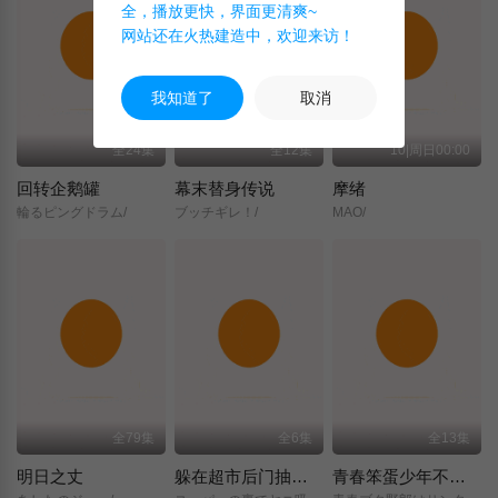
全，播放更快，界面更清爽~
网站还在火热建造中，欢迎来访！
我知道了
取消
全24集
全12集
10|周日00:00
回转企鹅罐
幕末替身传说
摩绪
輪るピングドラム/
ブッチギレ！/
MAO/
全79集
全6集
全13集
明日之丈
躲在超市后门抽烟的两人
青春笨蛋少年不做圣诞服女郎的梦