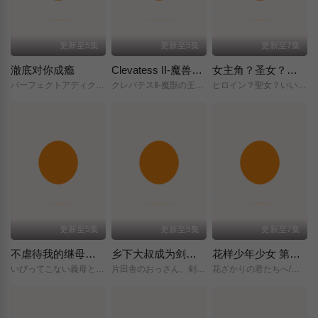
更新至5集
更新至5集
更新至7集
澈底对你成瘾
Clevatess II-魔兽之王与虚假的勇者传承-
女主角？圣女？不，我是杂役女仆（自豪）！
パーフェクトアディクション/
クレバテスⅡ-魔獣の王と偽りの勇者伝承-/
ヒロイン？聖女？いいえ、オールワークスメイドです（誇）！/
更新至5集
更新至5集
更新至7集
不虐待我的继母与继姐
乡下大叔成为剑圣 第二季
花样少年少女 第二季
いびってこない義母と義姉/
片田舎のおっさん、剣聖になるⅡ/
花ざかりの君たちへ/第2期/