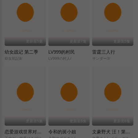
更新至5集
更新至7集
更新至5集
幼女战记 第二季
LV999的村民
雷霆三人行
幼女戦記Ⅱ/
LV999の村人/
サンダー3/
更新至5集
更新至6集
更新至6集
恋爱游戏世界对路人角色很不友好 第二季
令和的斑小姐
文豪野犬 汪！第二季