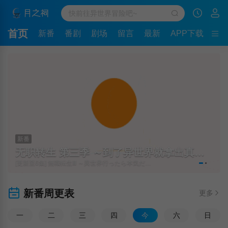
首页
新番
番剧
剧场
留言
最新
APP下载
新番
无职转生 第三季 ～到了异世界就拿出真本事～
[更新至6集] 無職転生Ⅲ ～異世界行ったら本気だす～
新番周更表
更多
一
二
三
四
今
六
日