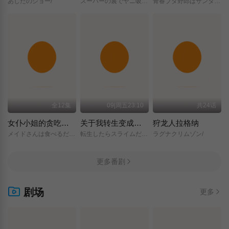
あしたのジョー/
スーパーの裏でヤニ吸うふたり/
青春ブタ野郎はサンタクロースの夢を見ない/
全12集
09|周五23:10
共24话
女仆小姐的贪吃日常
关于我转生变成史莱姆这档事 第四季
狩龙人拉格纳
メイドさんは食べるだけ/
転生したらスライムだった件/第4期/
ラグナクリムゾン/
更多番剧
剧场
更多