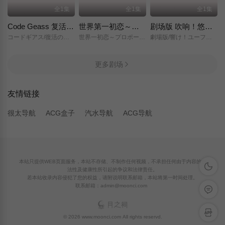
全1集
全1集
全1集
Code Geass 复活的鲁路修
世界第一初恋～求婚篇～
剧场版 吹响！悠风号～想要传达的旋律～
コードギアス/復活のルルーシュ/
世界一初恋～プロポーズ編～/
劇場版/響け！ユーフォニアム～届けたいメロディ～/
更多剧场
友情链接
很太导航
ACG盒子
汽水导航
ACG导航
本站只提供WEB页面服务，本站不存储、不制作任何视频，不承担任何由于内容的合
深色模
法性及健康性所引起的争议和法律责任。
若本站收录内容侵犯了您的权益，请附说明联系邮箱，本站将第一时间处理。
联系邮箱：admin@moonci.com
留言反
APP下
© 2026 www.moonci.com All rights reservd.