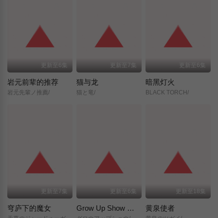
更新至6集
更新至7集
更新至6集
岩元前辈的推荐
猫与龙
暗黑灯火
岩元先輩ノ推薦/
猫と竜/
BLACK TORCH/
更新至7集
更新至6集
更新至18集
穹庐下的魔女
Grow Up Show ～向日葵马戏团～
黄泉使者