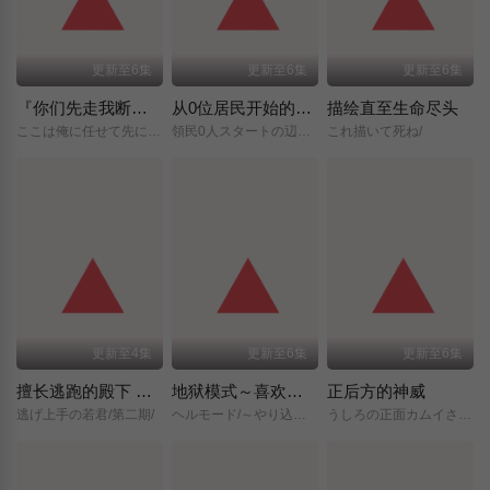
更新至6集
更新至6集
更新至6集
『你们先走我断后』，于是10年后我成为了传说
从0位居民开始的边境领主大人
描绘直至生命尽头
ここは俺に任せて先に行けと言ってから10年がたったら伝説になっていた。/
領民0人スタートの辺境領主様/
これ描いて死ね/
更新至4集
更新至6集
更新至6集
擅长逃跑的殿下 第二季
地狱模式～喜欢挑战特殊成就的玩家在废设定的异世界成为无双～第二季
正后方的神威
逃げ上手の若君/第二期/
ヘルモード/～やり込み好きのゲーマーは廃設定の異世界で無双する～/2nd/Season/
うしろの正面カムイさん/