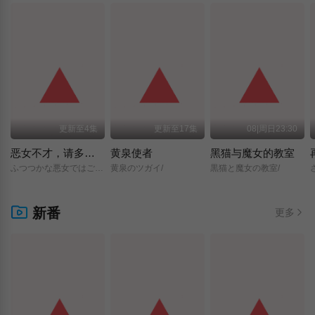
更新至4集
更新至17集
08|周日23:30
恶女不才，请多关照 ～雏宫蝶鼠换身传～
黄泉使者
黑猫与魔女的教室
ふつつかな悪女ではございますが/～雛宮蝶鼠とりかえ伝～/
黄泉のツガイ/
黒猫と魔女の教室/
新番
更多