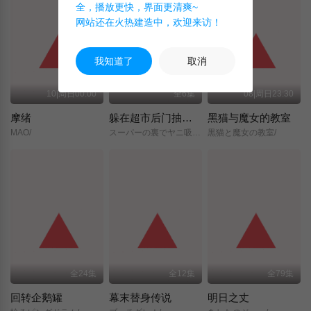
全，播放更快，界面更清爽~
网站还在火热建造中，欢迎来访！
我知道了
取消
10|周日00:00
全6集
08|周日23:30
摩绪
躲在超市后门抽烟的两人
黑猫与魔女的教室
MAO/
スーパーの裏でヤニ吸うふたり/
黒猫と魔女の教室/
全24集
全12集
全79集
回转企鹅罐
幕末替身传说
明日之丈