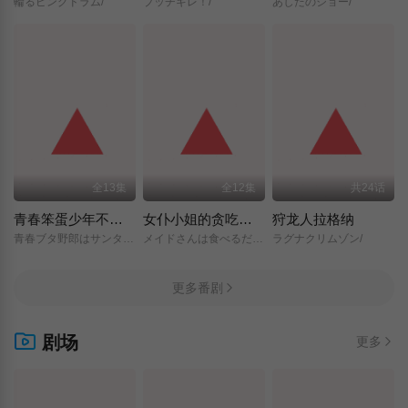
輪るピングドラム/
ブッチギレ！/
あしたのジョー/
全13集
全12集
共24话
青春笨蛋少年不做圣诞服女郎的梦
女仆小姐的贪吃日常
狩龙人拉格纳
青春ブタ野郎はサンタクロースの夢を見ない/
メイドさんは食べるだけ/
ラグナクリムゾン/
更多番剧
剧场
更多