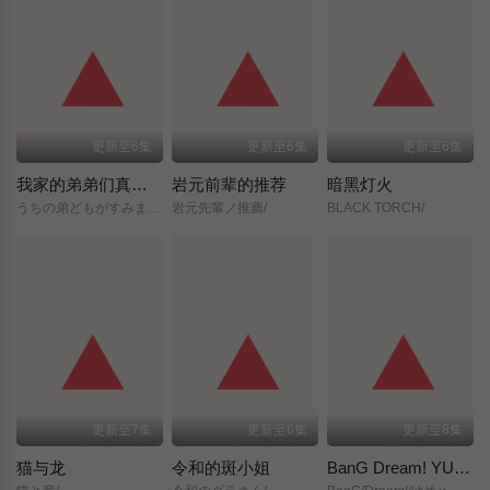
更新至6集
更新至6集
更新至6集
我家的弟弟们真是让您费心了
岩元前辈的推荐
暗黑灯火
うちの弟どもがすみません/
岩元先輩ノ推薦/
BLACK TORCH/
更新至7集
更新至6集
更新至8集
猫与龙
令和的斑小姐
BanG Dream! YUME∞MITA