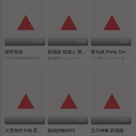
全1集
全1集
全1集
缎带英雄
剧场版 链锯人 蕾塞篇(正式版)
赛马娘 Pretty Derby 新时代之门
THE/RIBBON/HERO/リボンヒーロー/
劇場版/チェンソーマン/レゼ篇/
ウマ娘/プリティーダービー/新時代の扉/
全1集
全1集
全1集
大雪海的卡纳 星之贤者
颠倒的帕特玛
北斗神拳 剧场版