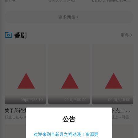
猫と竜/
令和のダラさん/
BanG/Dream!/ゆめ∞みた/
更多新番
番剧
更多
09|周五23:10
09|周日00:00
09|周六18:00
关于我转生变成史莱姆这档事 第四季
神之水滴
小书痴的下克上 〜为了成为图书管理员而不择手段〜 领主的养女
転生したらスライムだった件/第4期/
神の雫/
本好きの下剋上～司書になるためには手段を選んでいられません～/領主の養女/
公告
欢迎来到全新月之祠动漫！资源更