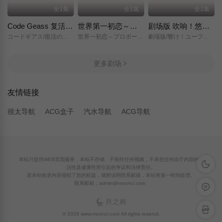
全1集
全1集
全1集
Code Geass 复活的鲁路修
世界第一初恋～求婚篇～
剧场版 吹响！悠风号～想要传达的旋律～
コードギアス/復活のルルーシュ/
世界一初恋～プロポーズ編～/
劇場版/響け！ユーフォニアム～届けたいメロディ～/
更多剧场
友情链接
很太导航
ACG盒子
汽水导航
ACG导航
本站只提供WEB页面服务，本站不存储、不制作任何视频，不承担任何由于内容的合
深色模
法性及健康性所引起的争议和法律责任。
若本站收录内容侵犯了您的权益，请附说明联系邮箱，本站将第一时间处理。
联系邮箱：admin@moonci.com
留言反
APP下
© 2026 www.moonci.com All rights reservd.