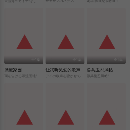
大雪海のカイナ/ほしのけんじゃ/
サカサマのパテマ/
劇場版/世紀末救世主伝説/北斗の拳/
全1集
全1集
全1集
漂流家园
让我听见爱的歌声
兽兵卫忍风帖
雨を告げる漂流団地/
アイの歌声を聴かせて/
獣兵衛忍風帖/