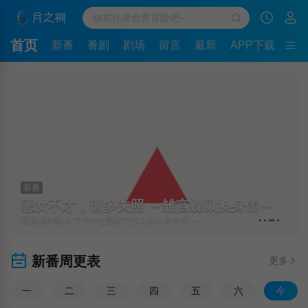
首页
新番
番剧
剧场
留言
最新
APP下载
新番
恶女不才，请多关照 ～雏宫蝶鼠换身传～
[更新至4集] ふつつかな悪女ではございますが ～雛宮蝶鼠とりかえ伝～
新番周更表
更多
一
二
三
四
五
六
今