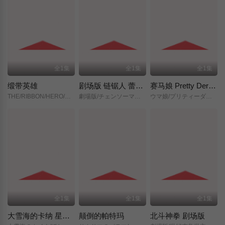
全1集
全1集
全1集
缎带英雄
剧场版 链锯人 蕾塞篇(正式版)
赛马娘 Pretty Derby 新时代之门
THE/RIBBON/HERO/リボンヒーロー/
劇場版/チェンソーマン/レゼ篇/
ウマ娘/プリティーダービー/新時代の扉/
全1集
全1集
全1集
大雪海的卡纳 星之贤者
颠倒的帕特玛
北斗神拳 剧场版