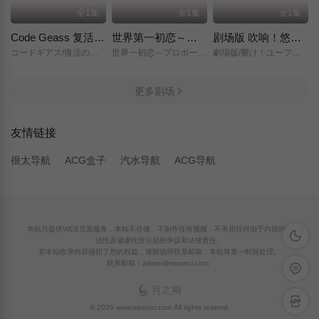
全1集
全1集
全1集
Code Geass 复活的鲁路修
世界第一初恋～求婚篇～
剧场版 吹响！悠风号～想要传达的旋律～
コードギアス/復活のルルーシュ/
世界一初恋～プロポーズ編～/
劇場版/響け！ユーフォニアム～届けたいメロディ～/
更多剧场
友情链接
很太导航
ACG盒子
汽水导航
ACG导航
本站只提供WEB页面服务，本站不存储、不制作任何视频，不承担任何由于内容的合
深色模
法性及健康性所引起的争议和法律责任。
若本站收录内容侵犯了您的权益，请附说明联系邮箱，本站将第一时间处理。
联系邮箱：admin@moonci.com
留言反
APP下
© 2026 www.moonci.com All rights reservd.