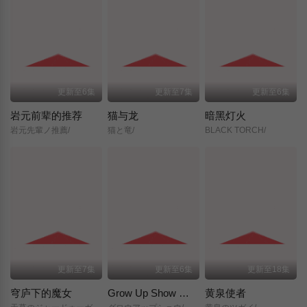
更新至6集
更新至7集
更新至6集
岩元前辈的推荐
猫与龙
暗黑灯火
岩元先輩ノ推薦/
猫と竜/
BLACK TORCH/
更新至7集
更新至6集
更新至18集
穹庐下的魔女
Grow Up Show ～向日葵马戏团～
黄泉使者