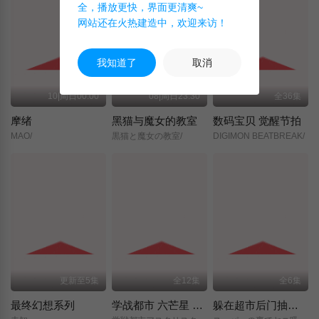
全，播放更快，界面更清爽~
网站还在火热建造中，欢迎来访！
我知道了
取消
10|周日00:00
08|周日23:30
全36集
摩绪
黑猫与魔女的教室
数码宝贝 觉醒节拍
MAO/
黒猫と魔女の教室/
DIGIMON BEATBREAK/
更新至5集
全12集
全6集
最终幻想系列
学战都市 六芒星 第二季
躲在超市后门抽烟的两人