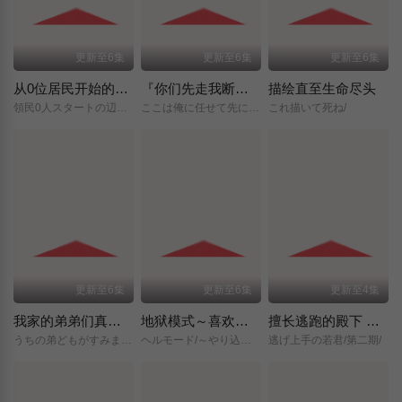
更新至6集
更新至6集
更新至6集
从0位居民开始的边境领主大人
『你们先走我断后』，于是10年后我成为了传说
描绘直至生命尽头
領民0人スタートの辺境領主様/
ここは俺に任せて先に行けと言ってから10年がたったら伝説になっていた。/
これ描いて死ね/
更新至6集
更新至6集
更新至4集
我家的弟弟们真是让您费心了
地狱模式～喜欢挑战特殊成就的玩家在废设定的异世界成为无双～第二季
擅长逃跑的殿下 第二季
うちの弟どもがすみません/
ヘルモード/～やり込み好きのゲーマーは廃設定の異世界で無双する～/2nd/Season/
逃げ上手の若君/第二期/