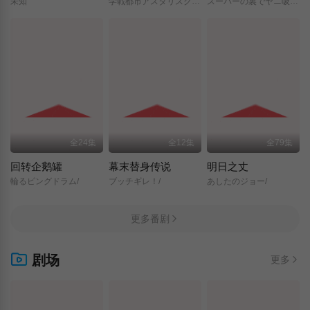
未知
学戦都市アスタリスク/2nd/SEASON/
スーパーの裏でヤニ吸うふたり/
全24集
全12集
全79集
回转企鹅罐
幕末替身传说
明日之丈
輪るピングドラム/
ブッチギレ！/
あしたのジョー/
更多番剧
剧场
更多