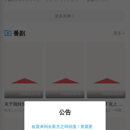
天幕のジャードゥーガル/
グロウアップショウ/～ひまわりのサーカス団～/
黄泉のツガイ/
更多新番
番剧
更多
09|周五23:10
09|周日00:00
09|周六18:00
关于我转生变成史莱姆这档事 第四季
神之水滴
小书痴的下克上 〜为了成为图书管理员而不择手段〜 领主的养女
転生したらスライムだった件/第4期/
神の雫/
本好きの下剋上～司書になるためには手段を選んでいられません～/領主の養女/
公告
欢迎来到全新月之祠动漫！资源更