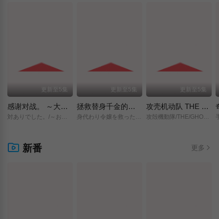
更新至5集
更新至5集
更新至5集
感谢对战。 ～大小姐才不玩格斗游戏～
拯救替身千金的是冷酷无情冰之王子的爱
攻壳机动队 THE GHOST IN THE SHELL
対ありでした。/～お嬢さまは格闘ゲームなんてしない～/
身代わり令嬢を救ったのは冷酷無慈悲な氷の王子の愛でした/
攻殻機動隊/THE/GHOST/IN/THE/SHELL/
新番
更多