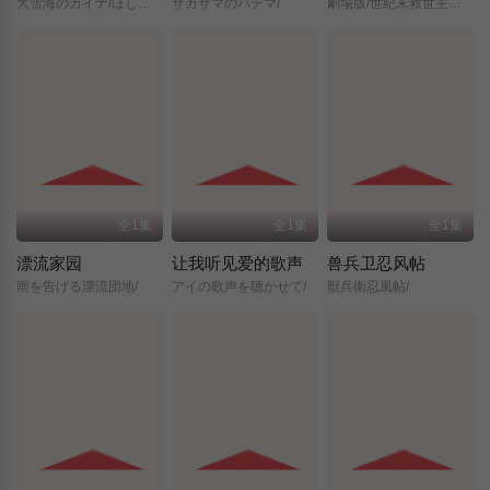
大雪海のカイナ/ほしのけんじゃ/
サカサマのパテマ/
劇場版/世紀末救世主伝説/北斗の拳/
全1集
全1集
全1集
漂流家园
让我听见爱的歌声
兽兵卫忍风帖
雨を告げる漂流団地/
アイの歌声を聴かせて/
獣兵衛忍風帖/