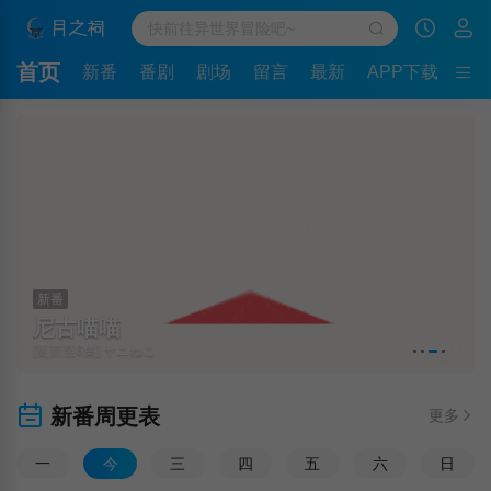
首页
新番
番剧
剧场
留言
最新
APP下载
新番
尼古喵喵
[更新至6集] ヤニねこ
新番周更表
更多
一
今
三
四
五
六
日