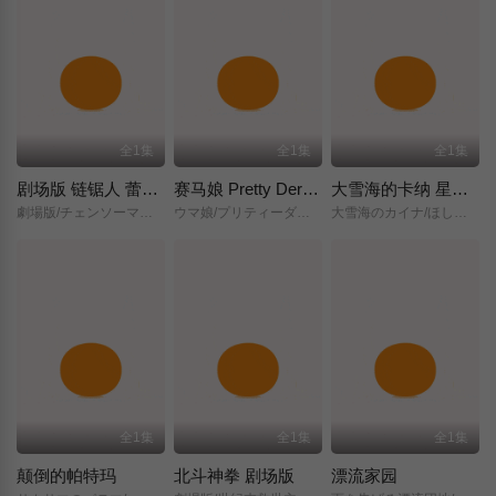
全1集
全1集
全1集
剧场版 链锯人 蕾塞篇(正式版)
赛马娘 Pretty Derby 新时代之门
大雪海的卡纳 星之贤者
劇場版/チェンソーマン/レゼ篇/
ウマ娘/プリティーダービー/新時代の扉/
大雪海のカイナ/ほしのけんじゃ/
全1集
全1集
全1集
颠倒的帕特玛
北斗神拳 剧场版
漂流家园