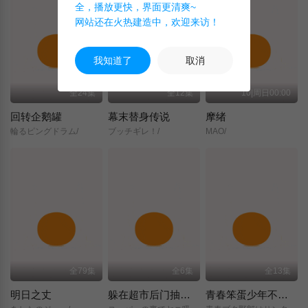
全，播放更快，界面更清爽~
网站还在火热建造中，欢迎来访！
我知道了
取消
全24集
全12集
10|周日00:00
回转企鹅罐
幕末替身传说
摩绪
輪るピングドラム/
ブッチギレ！/
MAO/
全79集
全6集
全13集
明日之丈
躲在超市后门抽烟的两人
青春笨蛋少年不做圣诞服女郎的梦