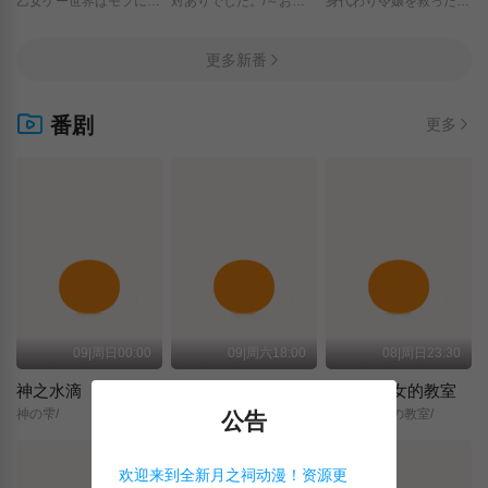
乙女ゲー世界はモブに厳しい世界です2/
対ありでした。/～お嬢さまは格闘ゲームなんてしない～/
身代わり令嬢を救ったのは冷酷無慈悲な氷の王子の愛でした/
更多新番
番剧
更多
09|周日00:00
09|周六18:00
08|周日23:30
神之水滴
小书痴的下克上 〜为了成为图书管理员而不择手段〜 领主的养女
黑猫与魔女的教室
神の雫/
本好きの下剋上～司書になるためには手段を選んでいられません～/領主の養女/
黒猫と魔女の教室/
公告
欢迎来到全新月之祠动漫！资源更