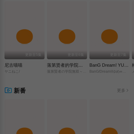
更新至5集
更新至6集
更新至7集
尼古喵喵
落第贤者的学院无双～第二次转生的S级开外挂魔术师冒险录～
BanG Dream! YUME∞MITA
ヤニねこ/
落第賢者の学院無双～二度目の転生、Sランクチート魔術師冒険録～/
BanG/Dream!/ゆめ∞みた/
新番
更多