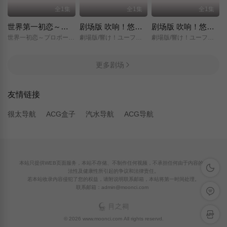
全1集
全1集
全1集
世界第一初恋～求婚篇～
剧场版 吹响！悠风号～想要传达的旋律～
剧场版 吹响！悠风号～誓言的终章～
世界一初恋～プロポーズ編～/
劇場版/響け！ユーフォニアム～届けたいメロディ～/
劇場版/響け！ユーフォニアム～誓いのフィナーレ～/
更多剧场
友情链接
很太导航
ACG盒子
汽水导航
ACG导航
本站只提供WEB页面服务，本站不存储、不制作任何视频，不承担任何由于内容的合
深色模
法性及健康性所引起的争议和法律责任。
若本站收录内容侵犯了您的权益，请附说明联系邮箱，本站将第一时间处理。
联系邮箱：admin@moonci.com
留言反
APP下
© 2026 www.moonci.com All rights reservd.