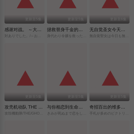
更新至5集
更新至5集
更新至6集
感谢对战。 ～大小姐才不玩格斗游戏～
拯救替身千金的是冷酷无情冰之王子的爱
无自觉圣女今天也无意识地释放力量
対ありでした。/～お嬢さまは格闘ゲームなんてしない～/
身代わり令嬢を救ったのは冷酷無慈悲な氷の王子の愛でした/
無自覚聖女は今日も無意識に力を垂れ流す/
更新至5集
更新至5集
更新至5集
攻壳机动队 THE GHOST IN THE SHELL
与你相恋到生命尽头
奇招百出的维多利亚
攻殻機動隊/THE/GHOST/IN/THE/SHELL/
きみが死ぬまで恋をしたい/
手札が多めのビクトリア/