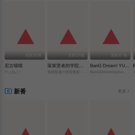
更新至5集
更新至6集
更新至7集
尼古喵喵
落第贤者的学院无双～第二次转生的S级开外挂魔术师冒险录～
BanG Dream! YUME∞MITA
ヤニねこ/
落第賢者の学院無双～二度目の転生、Sランクチート魔術師冒険録～/
BanG/Dream!/ゆめ∞みた/
新番
更多