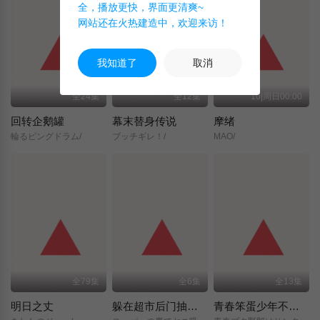
全，播放更快，界面更清爽~
网站还在火热建造中，欢迎来访！
我知道了
取消
全24集
全12集
10|周日00:00
回转企鹅罐
幕末替身传说
摩绪
輪るピングドラム/
ブッチギレ！/
MAO/
全79集
全6集
全13集
明日之丈
躲在超市后门抽烟的两人
青春笨蛋少年不做圣诞服女郎的梦