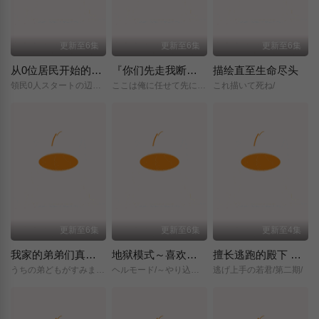
更新至6集
更新至6集
更新至6集
从0位居民开始的边境领主大人
『你们先走我断后』，于是10年后我成为了传说
描绘直至生命尽头
領民0人スタートの辺境領主様/
ここは俺に任せて先に行けと言ってから10年がたったら伝説になっていた。/
これ描いて死ね/
更新至6集
更新至6集
更新至4集
我家的弟弟们真是让您费心了
地狱模式～喜欢挑战特殊成就的玩家在废设定的异世界成为无双～第二季
擅长逃跑的殿下 第二季
うちの弟どもがすみません/
ヘルモード/～やり込み好きのゲーマーは廃設定の異世界で無双する～/2nd/Season/
逃げ上手の若君/第二期/