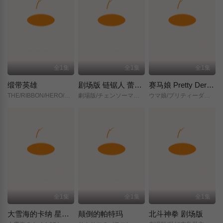
全1集
全1集
全1集
缎带英雄
剧场版 链锯人 蕾塞篇(正式版)
赛马娘 Pretty Derby 新时代之门
THE/RIBBON/HERO/リボンヒーロー/
劇場版/チェンソーマン/レゼ篇/
ウマ娘/プリティーダービー/新時代の扉/
全1集
全1集
全1集
大雪海的卡纳 星之贤者
颠倒的帕特玛
北斗神拳 剧场版