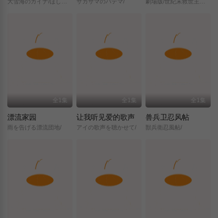
大雪海のカイナ/ほしのけんじゃ/
サカサマのパテマ/
劇場版/世紀末救世主伝説/北斗の拳/
全1集
全1集
全1集
漂流家园
让我听见爱的歌声
兽兵卫忍风帖
雨を告げる漂流団地/
アイの歌声を聴かせて/
獣兵衛忍風帖/