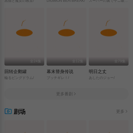
黒猫と魔女の教室/
DIGIMON BEATBREAK/
スーパーの裏でヤニ吸うふたり/
全24集
全12集
全79集
回转企鹅罐
幕末替身传说
明日之丈
輪るピングドラム/
ブッチギレ！/
あしたのジョー/
更多番剧
剧场
更多