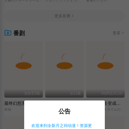
天幕のジャードゥーガル/
グロウアップショウ/～ひまわりのサーカス団～/
黄泉のツガイ/
更多新番
番剧
更多
更新至5集
全12集
09|周五23:10
最终幻想系列
学战都市 六芒星 第二季
关于我转生变成史莱姆这档事 第四季
未知
学戦都市アスタリスク/2nd/SEASON/
転生したらスライムだった件/第4期/
公告
欢迎来到全新月之祠动漫！资源更