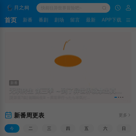
首页
新番
番剧
剧场
留言
最新
APP下载
新番
无职转生 第三季 ～到了异世界就拿出真本事～
[更新至7集] 無職転生Ⅲ ～異世界行ったら本気だす～
新番周更表
更多
今
二
三
四
五
六
日