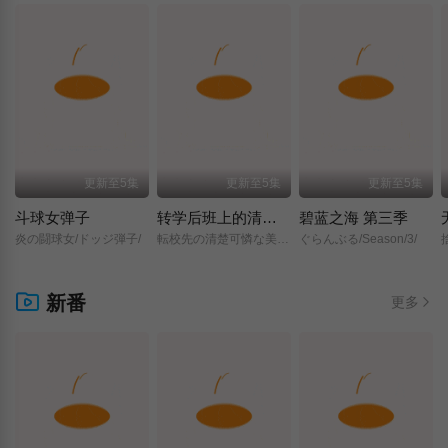
更新至5集
更新至5集
更新至5集
斗球女弹子
转学后班上的清纯可爱美少女，竟是小时候玩在一起的哥儿们
碧蓝之海 第三季
炎の闘球女/ドッジ弾子/
転校先の清楚可憐な美少女が、昔男子と思って一緒に遊んだ幼馴染だった件/
ぐらんぶる/Season/3/
新番
更多