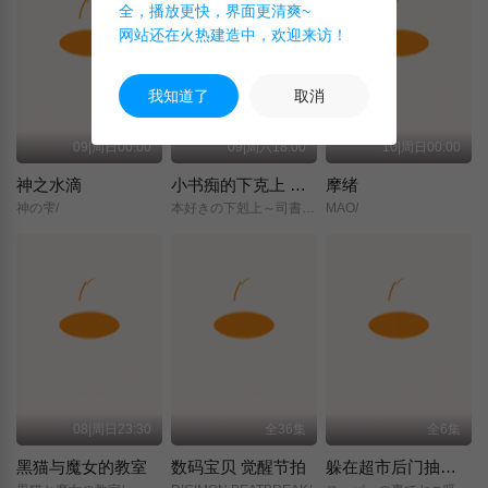
全，播放更快，界面更清爽~
网站还在火热建造中，欢迎来访！
我知道了
取消
09|周日00:00
09|周六18:00
10|周日00:00
神之水滴
小书痴的下克上 〜为了成为图书管理员而不择手段〜 领主的养女
摩绪
神の雫/
本好きの下剋上～司書になるためには手段を選んでいられません～/領主の養女/
MAO/
08|周日23:30
全36集
全6集
黑猫与魔女的教室
数码宝贝 觉醒节拍
躲在超市后门抽烟的两人