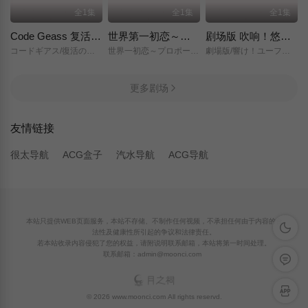
全1集
全1集
全1集
Code Geass 复活的鲁路修
世界第一初恋～求婚篇～
剧场版 吹响！悠风号～想要传达的旋律～
コードギアス/復活のルルーシュ/
世界一初恋～プロポーズ編～/
劇場版/響け！ユーフォニアム～届けたいメロディ～/
更多剧场
友情链接
很太导航
ACG盒子
汽水导航
ACG导航
本站只提供WEB页面服务，本站不存储、不制作任何视频，不承担任何由于内容的合
深色模
法性及健康性所引起的争议和法律责任。
若本站收录内容侵犯了您的权益，请附说明联系邮箱，本站将第一时间处理。
联系邮箱：admin@moonci.com
留言反
APP下
© 2026 www.moonci.com All rights reservd.