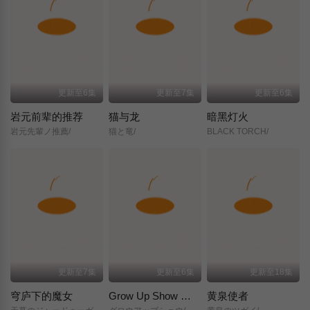
更新至6集
更新至7集
更新至6集
岩元前辈的推荐
猫与龙
暗黑灯火
岩元先輩ノ推薦/
猫と竜/
BLACK TORCH/
更新至7集
更新至6集
更新至18集
穹庐下的魔女
Grow Up Show ～向日葵马戏团～
黄泉使者