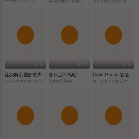
サカサマのパテマ/
劇場版/世紀末救世主伝説/北斗の拳/
雨を告げる漂流団地/
全1集
全1集
全1集
让我听见爱的歌声
兽兵卫忍风帖
Code Geass 复活的鲁路修
アイの歌声を聴かせて/
獣兵衛忍風帖/
コードギアス/復活のルルーシュ/