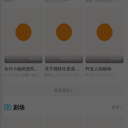
MAO/
あしたのジョー/
青春ブタ野郎はサンタクロースの夢を見ない/
全12集
09|周五23:10
共24话
女仆小姐的贪吃日常
关于我转生变成史莱姆这档事 第四季
狩龙人拉格纳
メイドさんは食べるだけ/
転生したらスライムだった件/第4期/
ラグナクリムゾン/
更多番剧
剧场
更多