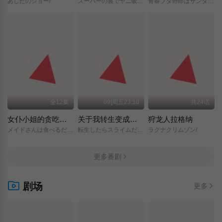
あしたのジョー/
スーパーの裏でヤニ吸うふたり/
青春ブタ野郎はサンタクロースの夢を見ない/
全12集
09|周五23:10
共24话
女仆小姐的贪吃日常
关于我转生变成史莱姆这档事 第四季
狩龙人拉格纳
メイドさんは食べるだけ/
転生したらスライムだった件/第4期/
ラグナクリムゾン/
更多番剧
剧场
更多