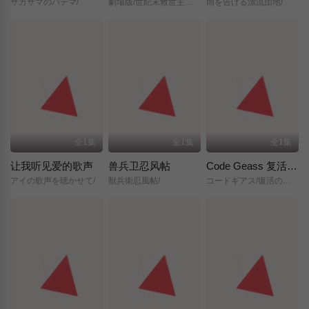
サカサマのパテマ/
劇場版/世紀末救世主伝説/北斗の拳/
雨を告げる漂流団地/
全1集
全1集
全1集
让我听见爱的歌声
兽兵卫忍风帖
Code Geass 复活的鲁路修
アイの歌声を聴かせて/
獣兵衛忍風帖/
コードギアス/復活のルルーシュ/