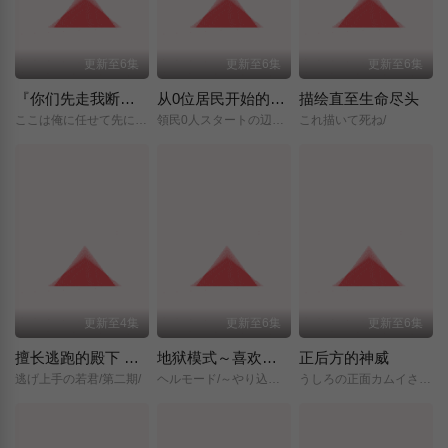
更新至6集
更新至6集
更新至6集
『你们先走我断后』，于是10年后我成为了传说
从0位居民开始的边境领主大人
描绘直至生命尽头
ここは俺に任せて先に行けと言ってから10年がたったら伝説になっていた。/
領民0人スタートの辺境領主様/
これ描いて死ね/
更新至4集
更新至6集
更新至6集
擅长逃跑的殿下 第二季
地狱模式～喜欢挑战特殊成就的玩家在废设定的异世界成为无双～第二季
正后方的神威
逃げ上手の若君/第二期/
ヘルモード/～やり込み好きのゲーマーは廃設定の異世界で無双する～/2nd/Season/
うしろの正面カムイさん/