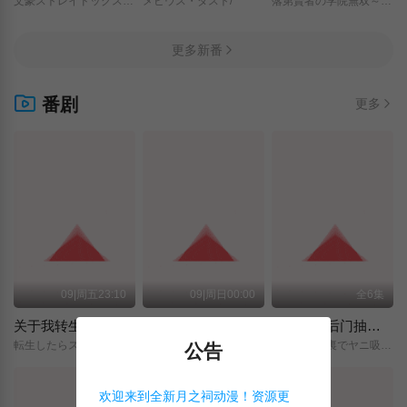
文豪ストレイドッグス/わん！２/
メビウス・ダスト/
落第賢者の学院無双～二度目の転生、Sランクチート魔術師冒険録～/
更多新番
番剧
更多
09|周五23:10
09|周日00:00
全6集
关于我转生变成史莱姆这档事 第四季
神之水滴
躲在超市后门抽烟的两人
転生したらスライムだった件/第4期/
神の雫/
スーパーの裏でヤニ吸うふたり/
公告
欢迎来到全新月之祠动漫！资源更