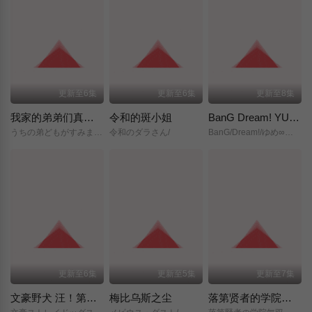
更新至6集
更新至6集
更新至8集
我家的弟弟们真是让您费心了
令和的斑小姐
BanG Dream! YUME∞MITA
うちの弟どもがすみません/
令和のダラさん/
BanG/Dream!/ゆめ∞みた/
更新至6集
更新至5集
更新至7集
文豪野犬 汪！第二季
梅比乌斯之尘
落第贤者的学院无双～第二次转生的S级开外挂魔术师冒险录～