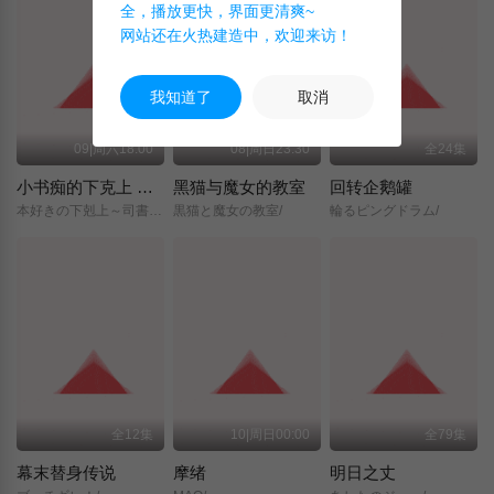
全，播放更快，界面更清爽~
网站还在火热建造中，欢迎来访！
我知道了
取消
09|周六18:00
08|周日23:30
全24集
小书痴的下克上 〜为了成为图书管理员而不择手段〜 领主的养女
黑猫与魔女的教室
回转企鹅罐
本好きの下剋上～司書になるためには手段を選んでいられません～/領主の養女/
黒猫と魔女の教室/
輪るピングドラム/
全12集
10|周日00:00
全79集
幕末替身传说
摩绪
明日之丈