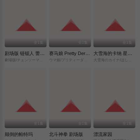
全1集
全1集
全1集
剧场版 链锯人 蕾塞篇(正式版)
赛马娘 Pretty Derby 新时代之门
大雪海的卡纳 星之贤者
劇場版/チェンソーマン/レゼ篇/
ウマ娘/プリティーダービー/新時代の扉/
大雪海のカイナ/ほしのけんじゃ/
全1集
全1集
全1集
颠倒的帕特玛
北斗神拳 剧场版
漂流家园