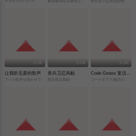
サカサマのパテマ/
劇場版/世紀末救世主伝説/北斗の拳/
雨を告げる漂流団地/
全1集
全1集
全1集
让我听见爱的歌声
兽兵卫忍风帖
Code Geass 复活的鲁路修
アイの歌声を聴かせて/
獣兵衛忍風帖/
コードギアス/復活のルルーシュ/