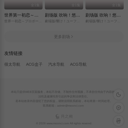
全1集
全1集
全1集
世界第一初恋～求婚篇～
剧场版 吹响！悠风号～想要传达的旋律～
剧场版 吹响！悠风号～誓言的终章～
世界一初恋～プロポーズ編～/
劇場版/響け！ユーフォニアム～届けたいメロディ～/
劇場版/響け！ユーフォニアム～誓いのフィナーレ～/
更多剧场
友情链接
很太导航
ACG盒子
汽水导航
ACG导航
本站只提供WEB页面服务，本站不存储、不制作任何视频，不承担任何由于内容的合
深色模
法性及健康性所引起的争议和法律责任。
若本站收录内容侵犯了您的权益，请附说明联系邮箱，本站将第一时间处理。
联系邮箱：admin@moonci.com
留言反
APP下
© 2026 www.moonci.com All rights reservd.