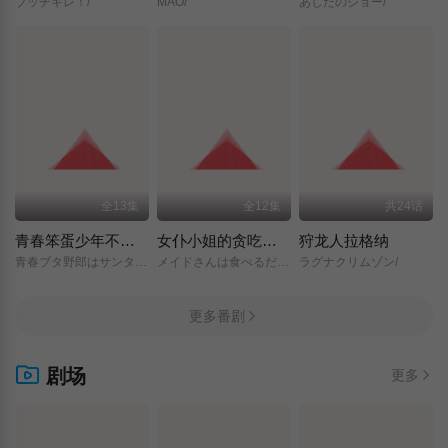
ブッチギレ！/
MAO/
あしたのジョー/
全13集
全12集
共24话
青春笨蛋少年不做圣诞服女郎的梦
女仆小姐的贪吃日常
狩龙人拉格纳
青春ブタ野郎はサンタクロースの夢を見ない/
メイドさんは食べるだけ/
ラグナクリムゾン/
更多番剧
剧场
更多