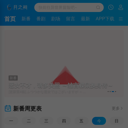
首页
新番
番剧
剧场
留言
最新
APP下载
新番
恶女不才，请多关照 ～雏宫蝶鼠换身传～
[更新至4集] ふつつかな悪女ではございますが ～雛宮蝶鼠とりかえ伝～
新番周更表
更多
一
二
三
四
五
今
日