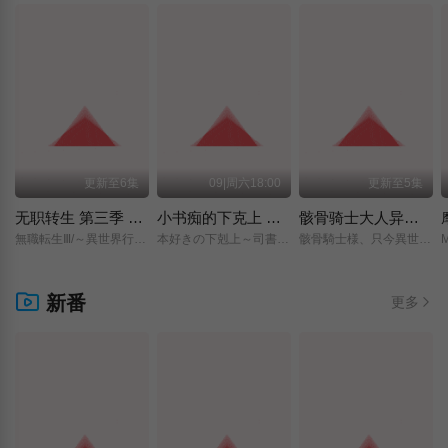
更新至6集
09|周六18:00
更新至5集
无职转生 第三季 ～到了异世界就拿出真本事～
小书痴的下克上 〜为了成为图书管理员而不择手段〜 领主的养女
骸骨骑士大人异世界冒险中 第二季
無職転生Ⅲ/～異世界行ったら本気だす～/
本好きの下剋上～司書になるためには手段を選んでいられません～/領主の養女/
骸骨騎士様、只今異世界へお出掛け中Ⅱ/
新番
更多