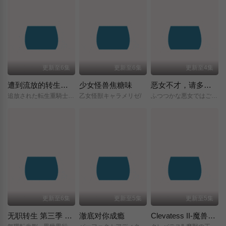
更新至6集
更新至6集
更新至4集
遭到流放的转生重骑士凭借游戏知识大开无双
少女怪兽焦糖味
恶女不才，请多关照 ～雏宫蝶鼠换身传～
追放された転生重騎士はゲーム知識で無双する/
乙女怪獣キャラメリゼ/
ふつつかな悪女ではございますが/～雛宮蝶鼠とりかえ伝～/
更新至6集
更新至5集
更新至5集
无职转生 第三季 ～到了异世界就拿出真本事～
澈底对你成瘾
Clevatess II-魔兽之王与虚假的勇者传承-