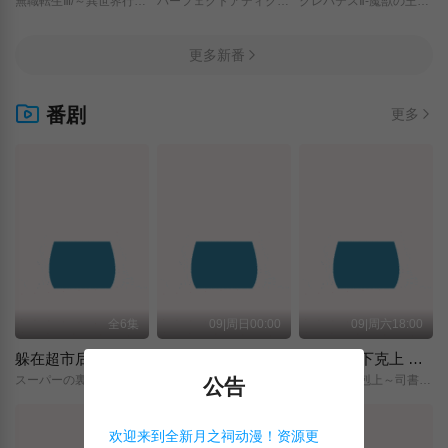
無職転生Ⅲ/～異世界行ったら本気だす～/
パーフェクトアディクション/
クレバテスⅡ-魔獣の王と偽りの勇者伝承-/
更多新番
番剧
更多
全6集
09|周日00:00
09|周六18:00
躲在超市后门抽烟的两人
神之水滴
小书痴的下克上 〜为了成为图书管理员而不择手段〜 领主的养女
スーパーの裏でヤニ吸うふたり/
神の雫/
本好きの下剋上～司書になるためには手段を選んでいられません～/領主の養女/
公告
欢迎来到全新月之祠动漫！资源更