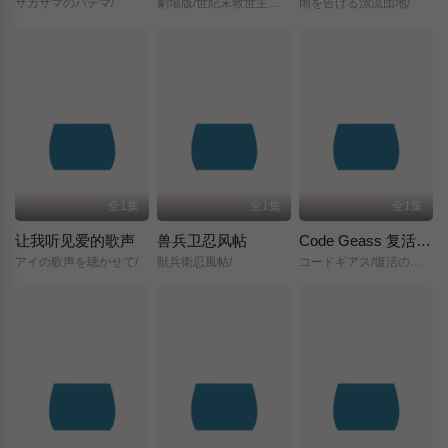
サカサマのパテマ/
劇場版/世紀末救世主伝説/北斗の拳/
雨を告げる漂流団地/
全1集
全1集
全1集
让我听见爱的歌声
兽兵卫忍风帖
Code Geass 复活的鲁路修
アイの歌声を聴かせて/
獣兵衛忍風帖/
コードギアス/復活のルルーシュ/