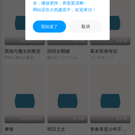
全，播放更快，界面更清爽~
网站还在火热建造中，欢迎来访！
我知道了
取消
08|周日23:30
全24集
全12集
黑猫与魔女的教室
回转企鹅罐
幕末替身传说
黒猫と魔女の教室/
輪るピングドラム/
ブッチギレ！/
10|周日00:00
全79集
全13集
摩绪
明日之丈
青春笨蛋少年不做圣诞服女郎的梦