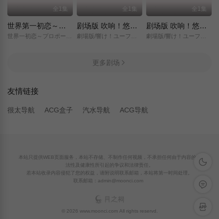
全1集
全1集
全1集
世界第一初恋～求婚篇～
剧场版 吹响！悠风号～想要传达的旋律～
剧场版 吹响！悠风号～誓言的终章～
世界一初恋～プロポーズ編～/
劇場版/響け！ユーフォニアム～届けたいメロディ～/
劇場版/響け！ユーフォニアム～誓いのフィナーレ～/
更多剧场
友情链接
很太导航
ACG盒子
汽水导航
ACG导航
本站只提供WEB页面服务，本站不存储、不制作任何视频，不承担任何由于内容的合
深色模
法性及健康性所引起的争议和法律责任。
若本站收录内容侵犯了您的权益，请附说明联系邮箱，本站将第一时间处理。
联系邮箱：admin@moonci.com
留言反
APP下
© 2026 www.moonci.com All rights reservd.