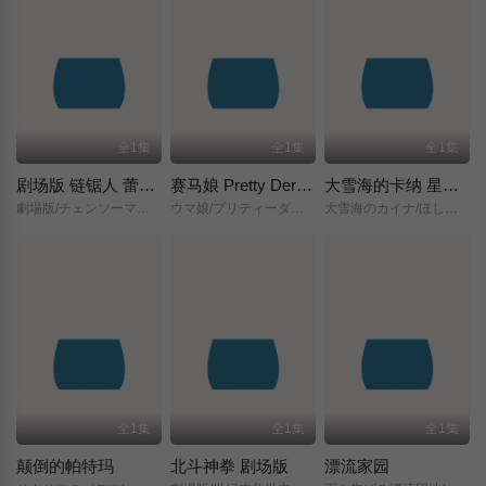
全1集
全1集
全1集
剧场版 链锯人 蕾塞篇(正式版)
赛马娘 Pretty Derby 新时代之门
大雪海的卡纳 星之贤者
劇場版/チェンソーマン/レゼ篇/
ウマ娘/プリティーダービー/新時代の扉/
大雪海のカイナ/ほしのけんじゃ/
全1集
全1集
全1集
颠倒的帕特玛
北斗神拳 剧场版
漂流家园