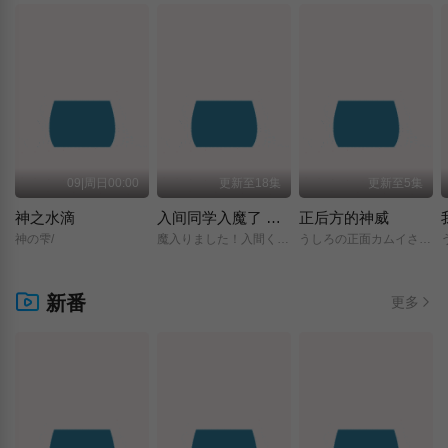
09|周日00:00
更新至18集
更新至5集
神之水滴
入间同学入魔了 第四季
正后方的神威
神の雫/
魔入りました！入間くん/第4シリーズ/
うしろの正面カムイさん/
新番
更多