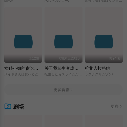
MAO/
あしたのジョー/
青春ブタ野郎はサンタクロースの夢を見ない/
全12集
09|周五23:10
共24话
女仆小姐的贪吃日常
关于我转生变成史莱姆这档事 第四季
狩龙人拉格纳
メイドさんは食べるだけ/
転生したらスライムだった件/第4期/
ラグナクリムゾン/
更多番剧
剧场
更多