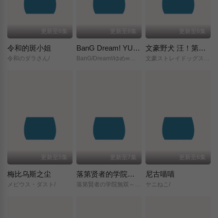
更新至6集
更新至8集
更新至6集
令和的斑小姐
BanG Dream! YUME∞MITA
文豪野犬 汪！第二季
令和のダラさん/
BanG/Dream!/ゆめ∞みた/
文豪ストレイドッグス/わん！２/
更新至5集
更新至7集
更新至6集
梅比乌斯之尘
落第贤者的学院无双～第二次转生的S级开外挂魔术师冒险录～
尼古喵喵
メビウス・ダスト/
落第賢者の学院無双～二度目の転生、Sランクチート魔術師冒険録～/
ヤニねこ/