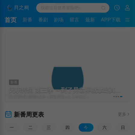
首页
新番
番剧
剧场
留言
最新
APP下载
新番
无职转生 第三季 ～到了异世界就拿出真本事～
[更新至6集] 無職転生Ⅲ ～異世界行ったら本気だす～
新番周更表
更多
一
二
三
四
今
六
日