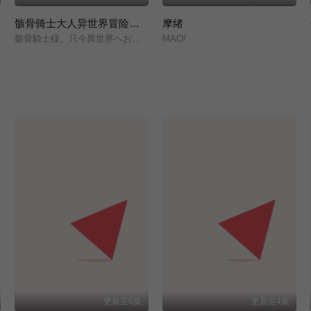
骸骨骑士大人异世界冒险中 第二季
摩绪
骸骨騎士様、只今異世界へお出掛け中Ⅱ/
MAO/
更新至6集
更新至4集