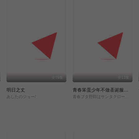
全79集
全13集
明日之丈
青春笨蛋少年不做圣诞服女郎的梦
あしたのジョー/
青春ブタ野郎はサンタクロースの夢を見ない/