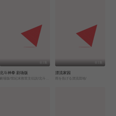
全1集
全1集
北斗神拳 剧场版
漂流家园
劇場版/世紀末救世主伝説/北斗の拳/
雨を告げる漂流団地/