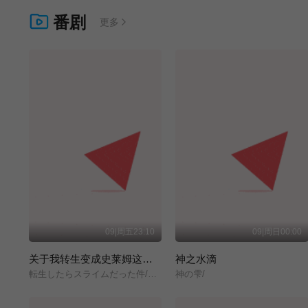
番剧
更多
09|周五23:10
09|周日00:00
关于我转生变成史莱姆这档事 第四季
神之水滴
転生したらスライムだった件/第4期/
神の雫/