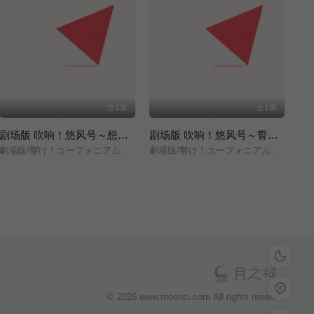
全1集
全1集
剧场版 吹响！悠风号～想要传达的旋律～
剧场版 吹响！悠风号～誓言的终章～
劇場版/響け！ユーフォニアム～届けたいメロディ～/
劇場版/響け！ユーフォニアム～誓いのフィナーレ～/
深色模式
留言反馈
© 2026 www.moonci.com All rights reservd.