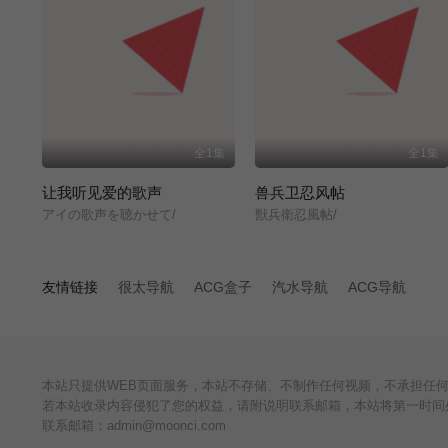
全1集
全1集
让我听见爱的歌声
兽兵卫忍风帖
アイの歌声を聴かせて/
獣兵衛忍風帖/
友情链接
很太导航
ACG盒子
汽水导航
ACG导航
本站只提供WEB页面服务，本站不存储、不制作任何视频，不承担任
若本站收录内容侵犯了您的权益，请附说明联系邮箱，本站将第一时间
联系邮箱：admin@moonci.com