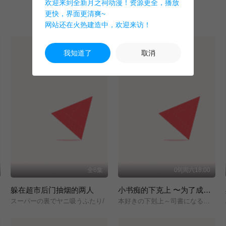
欢迎来到全新月之祠动漫！资源更全，播放
更快，界面更清爽~
网站还在火热建造中，欢迎来访！
我知道了
取消
全6集
09|周六18:00
躲在超市后门抽烟的两人
小书痴的下克上 〜为了成为图书管理员而不择手段〜 领主的养女
スーパーの裏でヤニ吸うふたり/
本好きの下剋上～司書になるためには手段を選んでいられません～/領主の養女/