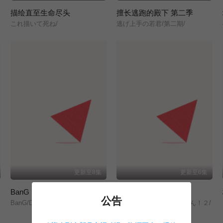
描绘直至生命尽头
擅长逃跑的殿下 第二季
これ描いて死ね/
逃げ上手の若君/第二期/
更新至8集
更新至6集
BanG Dream! YUME∞MITA
文豪野犬 汪！第二季
公告
BanG/Dream!/ゆめ∞みた/
文豪ストレイドッグス/わん！２/