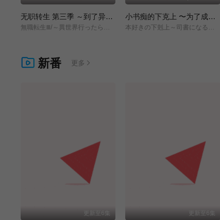
无职转生 第三季 ～到了异世界就拿出真本事～
小书痴的下克上 〜为了成为图书管理员而不择手段〜 领主的养女
無職転生Ⅲ/～異世界行ったら本気だす～/
本好きの下剋上～司書になるためには手段を選んでいられません～/領主の養女/
新番
更多
更新至6集
更新至6集