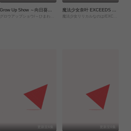
Grow Up Show ～向日葵马戏团～
魔法少女奈叶 EXCEEDS Gun Blaze Vengeance
グロウアップショウ/～ひまわりのサーカス団～/
魔法少女リリカルなのは/EXCEEDS/Gun/Blaze/Vengeance/
株
更新至6集
更新至6集