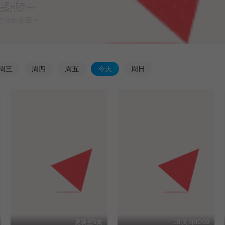
换身传～
鼠とりかえ伝～
周
三
周
四
周
五
今
天
周
日
更新至5集
10|周日00:00