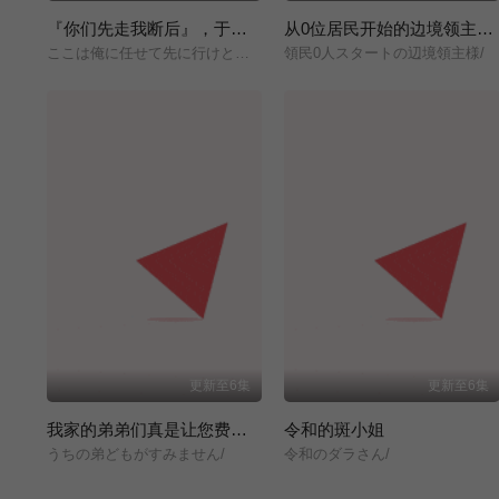
『你们先走我断后』，于是10年后我成为了传说
从0位居民开始的边境领主大人
ここは俺に任せて先に行けと言ってから10年がたったら伝説になっていた。/
領民0人スタートの辺境領主様/
更新至6集
更新至6集
我家的弟弟们真是让您费心了
令和的斑小姐
うちの弟どもがすみません/
令和のダラさん/