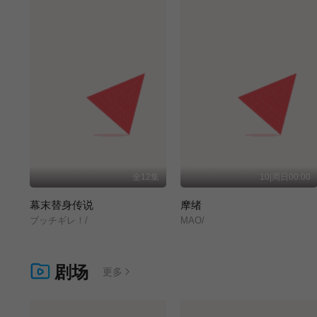
全12集
10|周日00:00
幕末替身传说
摩绪
ブッチギレ！/
MAO/
剧场
更多