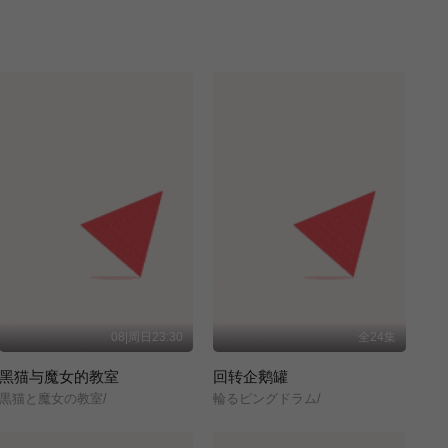
08|周日23:30
全24集
黑猫与魔女的教室
回转企鹅罐
黒猫と魔女の教室/
輪るピングドラム/