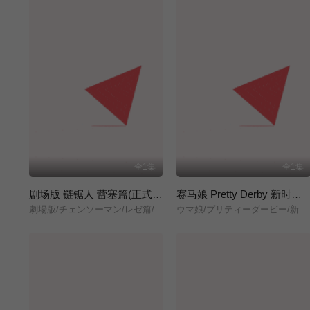
全1集
全1集
剧场版 链锯人 蕾塞篇(正式版)
赛马娘 Pretty Derby 新时代之门
劇場版/チェンソーマン/レゼ篇/
ウマ娘/プリティーダービー/新時代の扉/