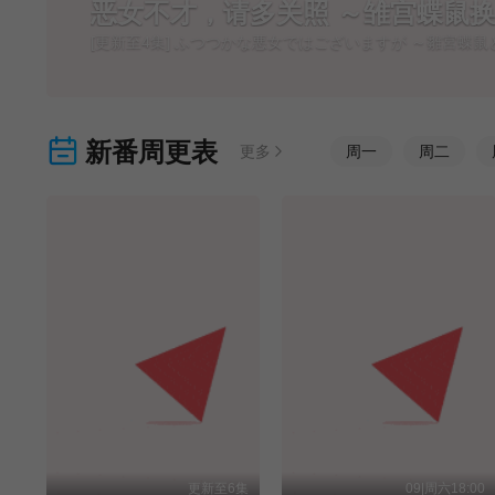
恶女不才，请多关照 ～雏宫蝶鼠
[更新至4集] ふつつかな悪女ではございますが ～雛宮蝶
新番周更表
更多
周
一
周
二
更新至6集
09|周六18:00