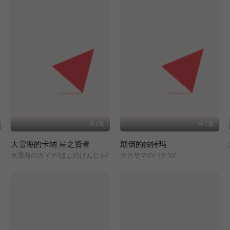
全1集
全1集
大雪海的卡纳 星之贤者
颠倒的帕特玛
大雪海のカイナ/ほしのけんじゃ/
サカサマのパテマ/