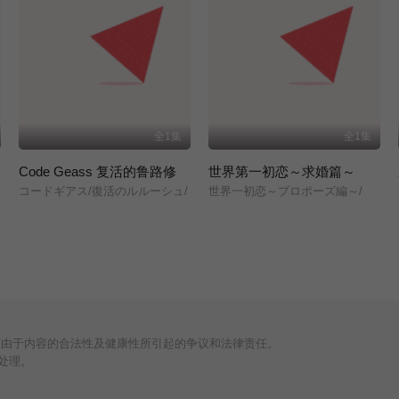
全1集
全1集
Code Geass 复活的鲁路修
世界第一初恋～求婚篇～
コードギアス/復活のルルーシュ/
世界一初恋～プロポーズ編～/
何由于内容的合法性及健康性所引起的争议和法律责任。
处理。