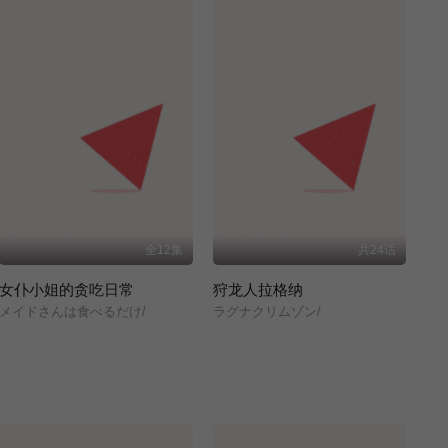
全12集
共24话
女仆小姐的贪吃日常
狩龙人拉格纳
メイドさんは食べるだけ/
ラグナクリムゾン/