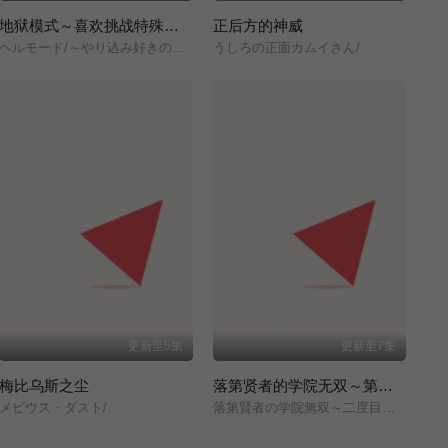
地狱模式～喜欢挑战特殊成就的玩家在废设定的异世界成为无双～第二季
正后方的神威
ヘルモード/～やり込み好きのゲーマーは廃設定の異世界で無双する～/2nd/Season/
うしろの正面カムイさん/
更新至5集
更新至7集
梅比乌斯之尘
落第贤者的学院无双～第二次转生的S级开外挂魔术师冒险录～
メビウス・ダスト/
落第賢者の学院無双～二度目の転生、Sランクチート魔術師冒険録～/