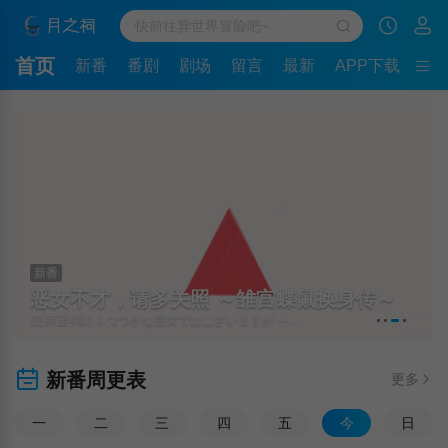
首页
新番
番剧
剧场
留言
最新
APP下载
新番
恶女不才，请多关照 ～雏宫蝶鼠换身传～
[更新至4集] ふつつかな悪女ではございますが ～雛宮蝶鼠とりかえ伝～
新番周更表
更多
一
二
三
四
五
今
日