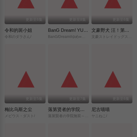
更新至6集
更新至8集
更新至6集
令和的斑小姐
BanG Dream! YUME∞MITA
文豪野犬 汪！第二季
令和のダラさん/
BanG/Dream!/ゆめ∞みた/
文豪ストレイドッグス/わん！２/
更新至5集
更新至7集
更新至6集
梅比乌斯之尘
落第贤者的学院无双～第二次转生的S级开外挂魔术师冒险录～
尼古喵喵
メビウス・ダスト/
落第賢者の学院無双～二度目の転生、Sランクチート魔術師冒険録～/
ヤニねこ/