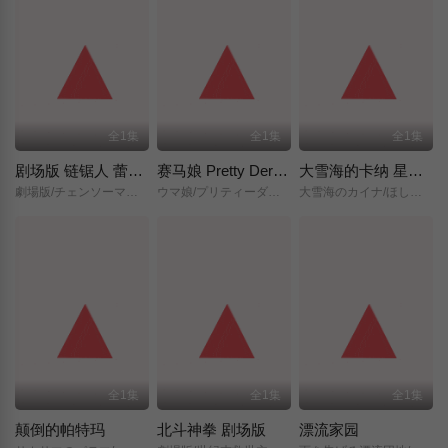
全1集
全1集
全1集
剧场版 链锯人 蕾塞篇(正式版)
赛马娘 Pretty Derby 新时代之门
大雪海的卡纳 星之贤者
劇場版/チェンソーマン/レゼ篇/
ウマ娘/プリティーダービー/新時代の扉/
大雪海のカイナ/ほしのけんじゃ/
全1集
全1集
全1集
颠倒的帕特玛
北斗神拳 剧场版
漂流家园