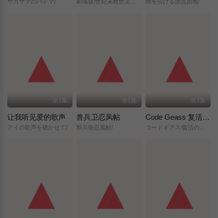
サカサマのパテマ/
劇場版/世紀末救世主伝説/北斗の拳/
雨を告げる漂流団地/
全1集
全1集
全1集
让我听见爱的歌声
兽兵卫忍风帖
Code Geass 复活的鲁路修
アイの歌声を聴かせて/
獣兵衛忍風帖/
コードギアス/復活のルルーシュ/