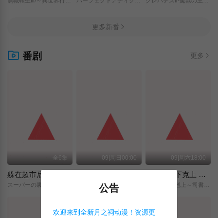
無職転生Ⅲ/～異世界行ったら本気だす～/
パーフェクトアディクション/
クレバテスⅡ-魔獣の王と偽りの勇者伝承-/
更多新番
番剧
更多
全6集
09|周日00:00
09|周六18:00
躲在超市后门抽烟的两人
神之水滴
小书痴的下克上 〜为了成为图书管理员而不择手段〜 领主的养女
スーパーの裏でヤニ吸うふたり/
神の雫/
本好きの下剋上～司書になるためには手段を選んでいられません～/領主の養女/
公告
欢迎来到全新月之祠动漫！资源更