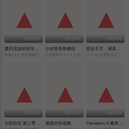
更新至6集
更新至6集
更新至4集
遭到流放的转生重骑士凭借游戏知识大开无双
少女怪兽焦糖味
恶女不才，请多关照 ～雏宫蝶鼠换身传～
追放された転生重騎士はゲーム知識で無双する/
乙女怪獣キャラメリゼ/
ふつつかな悪女ではございますが/～雛宮蝶鼠とりかえ伝～/
更新至6集
更新至5集
更新至5集
无职转生 第三季 ～到了异世界就拿出真本事～
澈底对你成瘾
Clevatess II-魔兽之王与虚假的勇者传承-