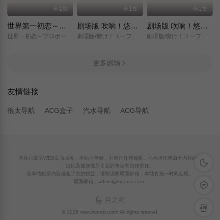
全1集
全1集
全1集
世界第一初恋～求婚篇～
剧场版 吹响！悠风号～想要传达的旋律～
剧场版 吹响！悠风号～誓言的终章～
世界一初恋～プロポーズ編～/
劇場版/響け！ユーフォニアム～届けたいメロディ～/
劇場版/響け！ユーフォニアム～誓いのフィナーレ～/
更多剧场
友情链接
很太导航
ACG盒子
汽水导航
ACG导航
本站只提供WEB页面服务，本站不存储、不制作任何视频，不承担任何由于内容的合
深色模
法性及健康性所引起的争议和法律责任。
若本站收录内容侵犯了您的权益，请附说明联系邮箱，本站将第一时间处理。
联系邮箱：admin@moonci.com
留言反
APP下
© 2026 www.moonci.com All rights reservd.