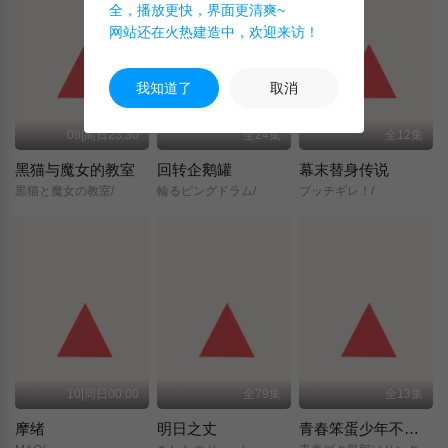
全，播放更快，界面更清爽~
网站还在火热建造中，欢迎来访！
我知道了
取消
08|周日23:30
全24集
全12集
黑猫与魔女的教室
回转企鹅罐
幕末替身传说
黒猫と魔女の教室/
輪るピングドラム/
ブッチギレ！/
10|周日00:00
全79集
全13集
摩绪
明日之丈
青春笨蛋少年不做圣诞服女郎的梦