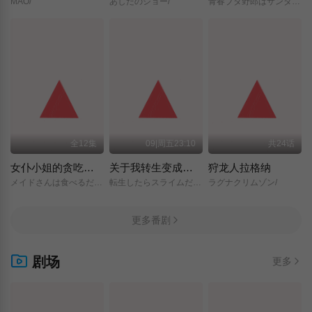
MAO/
あしたのジョー/
青春ブタ野郎はサンタクロースの夢を見ない/
全12集
09|周五23:10
共24话
女仆小姐的贪吃日常
关于我转生变成史莱姆这档事 第四季
狩龙人拉格纳
メイドさんは食べるだけ/
転生したらスライムだった件/第4期/
ラグナクリムゾン/
更多番剧
剧场
更多