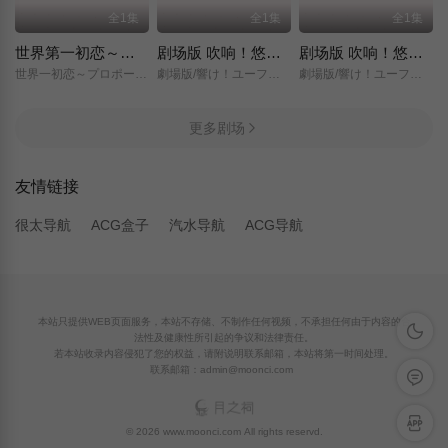
全1集
全1集
全1集
世界第一初恋～求婚篇～
剧场版 吹响！悠风号～想要传达的旋律～
剧场版 吹响！悠风号～誓言的终章～
世界一初恋～プロポーズ編～/
劇場版/響け！ユーフォニアム～届けたいメロディ～/
劇場版/響け！ユーフォニアム～誓いのフィナーレ～/
更多剧场
友情链接
很太导航
ACG盒子
汽水导航
ACG导航
本站只提供WEB页面服务，本站不存储、不制作任何视频，不承担任何由于内容的合
深色模
法性及健康性所引起的争议和法律责任。
若本站收录内容侵犯了您的权益，请附说明联系邮箱，本站将第一时间处理。
联系邮箱：admin@moonci.com
留言反
APP下
© 2026 www.moonci.com All rights reservd.