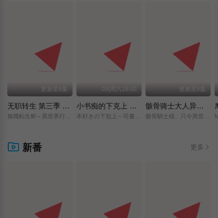
更新至6集
09|周六18:00
更新至5集
无职转生 第三季 ～到了异世界就拿出真本事～
小书痴的下克上 〜为了成为图书管理员而不择手段〜 领主的养女
骸骨骑士大人异世界冒险中 第二季
無職転生Ⅲ/～異世界行ったら本気だす～/
本好きの下剋上～司書になるためには手段を選んでいられません～/領主の養女/
骸骨騎士様、只今異世界へお出掛け中Ⅱ/
新番
更多