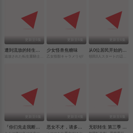
更新至6集
更新至6集
更新至6集
遭到流放的转生重骑士凭借游戏知识大开无双
少女怪兽焦糖味
从0位居民开始的边境领主大人
追放された転生重騎士はゲーム知識で無双する/
乙女怪獣キャラメリゼ/
領民0人スタートの辺境領主様/
更新至6集
更新至4集
更新至6集
『你们先走我断后』，于是10年后我成为了传说
恶女不才，请多关照 ～雏宫蝶鼠换身传～
无职转生 第三季 ～到了异世界就拿出真本事～