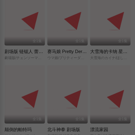
全1集
全1集
全1集
剧场版 链锯人 蕾塞篇(正式版)
赛马娘 Pretty Derby 新时代之门
大雪海的卡纳 星之贤者
劇場版/チェンソーマン/レゼ篇/
ウマ娘/プリティーダービー/新時代の扉/
大雪海のカイナ/ほしのけんじゃ/
全1集
全1集
全1集
颠倒的帕特玛
北斗神拳 剧场版
漂流家园