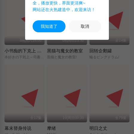
全，播放更快，界面更清爽~
网站还在火热建造中，欢迎来访！
我知道了
取消
09|周六18:00
08|周日23:30
全24集
小书痴的下克上 〜为了成为图书管理员而不择手段〜 领主的养女
黑猫与魔女的教室
回转企鹅罐
本好きの下剋上～司書になるためには手段を選んでいられません～/領主の養女/
黒猫と魔女の教室/
輪るピングドラム/
全12集
10|周日00:00
全79集
幕末替身传说
摩绪
明日之丈