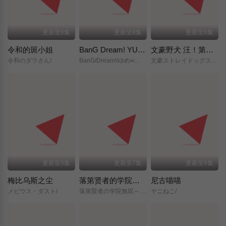
更新至6集
更新至8集
更新至6集
令和的斑小姐
BanG Dream! YUME∞MITA
文豪野犬 汪！第二季
令和のダラさん/
BanG/Dream!/ゆめ∞みた/
文豪ストレイドッグス/わん！２/
更新至5集
更新至7集
更新至6集
梅比乌斯之尘
落第贤者的学院无双～第二次转生的S级开外挂魔术师冒险录～
尼古喵喵
メビウス・ダスト/
落第賢者の学院無双～二度目の転生、Sランクチート魔術師冒険録～/
ヤニねこ/