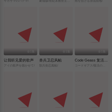
サカサマのパテマ/
劇場版/世紀末救世主伝説/北斗の拳/
雨を告げる漂流団地/
全1集
全1集
全1集
让我听见爱的歌声
兽兵卫忍风帖
Code Geass 复活的鲁路修
アイの歌声を聴かせて/
獣兵衛忍風帖/
コードギアス/復活のルルーシュ/