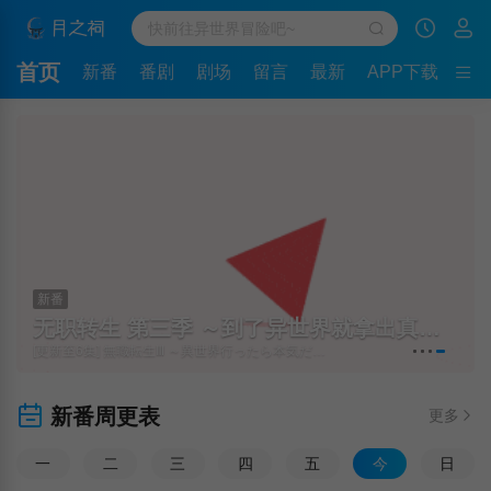
首页
新番
番剧
剧场
留言
最新
APP下载
新番
无职转生 第三季 ～到了异世界就拿出真本事～
[更新至6集] 無職転生Ⅲ ～異世界行ったら本気だす～
新番周更表
更多
一
二
三
四
五
今
日