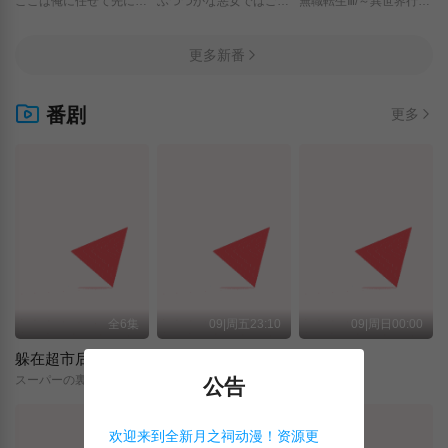
ここは俺に任せて先に行けと言ってから10年がたったら伝説になっていた。/
ふつつかな悪女ではございますが/～雛宮蝶鼠とりかえ伝～/
無職転生Ⅲ/～異世界行ったら本気だす～/
更多新番
番剧
更多
全6集
09|周五23:10
09|周日00:00
躲在超市后门抽烟的两人
关于我转生变成史莱姆这档事 第四季
神之水滴
スーパーの裏でヤニ吸うふたり/
転生したらスライムだった件/第4期/
神の雫/
公告
欢迎来到全新月之祠动漫！资源更