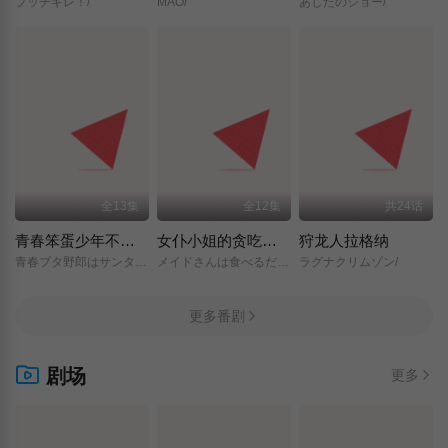
ブッチギレ！/
MAO/
あしたのジョー/
全13集
全12集
共24话
青春笨蛋少年不做圣诞服女郎的梦
女仆小姐的贪吃日常
狩龙人拉格纳
青春ブタ野郎はサンタクロースの夢を見ない/
メイドさんは食べるだけ/
ラグナクリムゾン/
更多番剧
剧场
更多