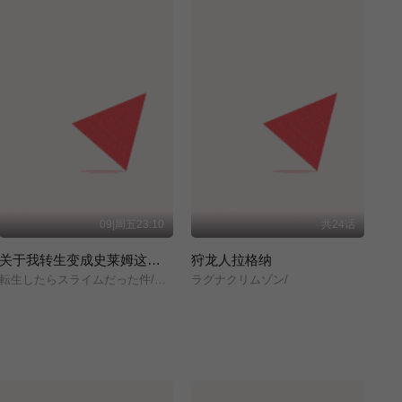
09|周五23:10
共24话
关于我转生变成史莱姆这档事 第四季
狩龙人拉格纳
転生したらスライムだった件/第4期/
ラグナクリムゾン/