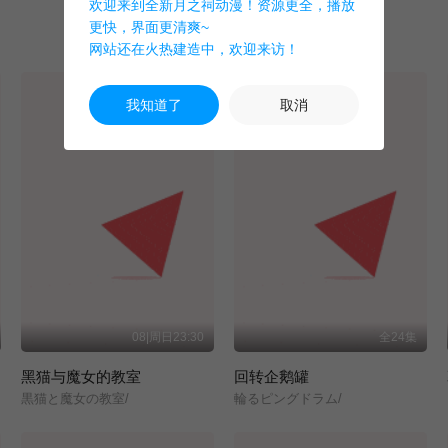
欢迎来到全新月之祠动漫！资源更全，播放
更快，界面更清爽~
网站还在火热建造中，欢迎来访！
我知道了
取消
08|周日23:30
全24集
黑猫与魔女的教室
回转企鹅罐
黒猫と魔女の教室/
輪るピングドラム/