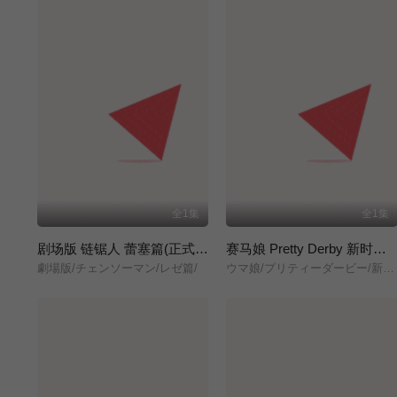
全1集
全1集
剧场版 链锯人 蕾塞篇(正式版)
赛马娘 Pretty Derby 新时代之门
劇場版/チェンソーマン/レゼ篇/
ウマ娘/プリティーダービー/新時代の扉/