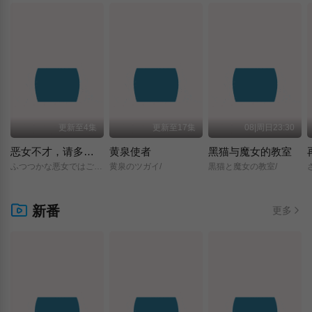
更新至4集
更新至17集
08|周日23:30
恶女不才，请多关照 ～雏宫蝶鼠换身传～
黄泉使者
黑猫与魔女的教室
ふつつかな悪女ではございますが/～雛宮蝶鼠とりかえ伝～/
黄泉のツガイ/
黒猫と魔女の教室/
新番
更多