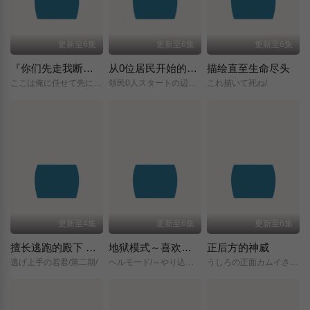
更新至6集
更新至6集
更新至6集
『你们先走我断后』，于是10年后我成为了传说
从0位居民开始的边境领主大人
描绘直至生命尽头
ここは俺に任せて先に行けと言ってから10年がたったら伝説になっていた。/
領民0人スタートの辺境領主様/
これ描いて死ね/
更新至4集
更新至6集
更新至6集
擅长逃跑的殿下 第二季
地狱模式～喜欢挑战特殊成就的玩家在废设定的异世界成为无双～第二季
正后方的神威
逃げ上手の若君/第二期/
ヘルモード/～やり込み好きのゲーマーは廃設定の異世界で無双する～/2nd/Season/
うしろの正面カムイさん/