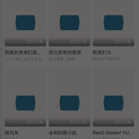
更新至6集
更新至6集
更新至6集
我家的弟弟们真是让您费心了
岩元前辈的推荐
暗黑灯火
うちの弟どもがすみません/
岩元先輩ノ推薦/
BLACK TORCH/
更新至7集
更新至6集
更新至8集
猫与龙
令和的斑小姐
BanG Dream! YUME∞MITA