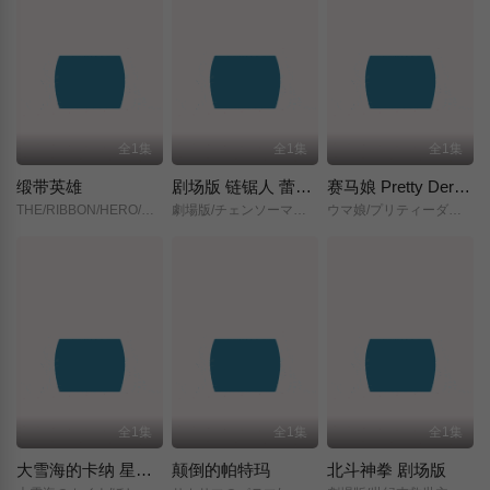
全1集
全1集
全1集
缎带英雄
剧场版 链锯人 蕾塞篇(正式版)
赛马娘 Pretty Derby 新时代之门
THE/RIBBON/HERO/リボンヒーロー/
劇場版/チェンソーマン/レゼ篇/
ウマ娘/プリティーダービー/新時代の扉/
全1集
全1集
全1集
大雪海的卡纳 星之贤者
颠倒的帕特玛
北斗神拳 剧场版