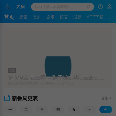
首页
新番
番剧
剧场
留言
最新
APP下载
新番
无职转生 第三季 ～到了异世界就拿出真本事～
[更新至6集] 無職転生Ⅲ ～異世界行ったら本気だす～
新番周更表
更多
一
二
三
四
五
六
今