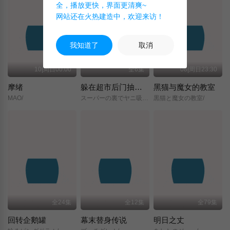
全，播放更快，界面更清爽~
网站还在火热建造中，欢迎来访！
我知道了
取消
10|周日00:00
全6集
08|周日23:30
摩绪
躲在超市后门抽烟的两人
黑猫与魔女的教室
MAO/
スーパーの裏でヤニ吸うふたり/
黒猫と魔女の教室/
全24集
全12集
全79集
回转企鹅罐
幕末替身传说
明日之丈