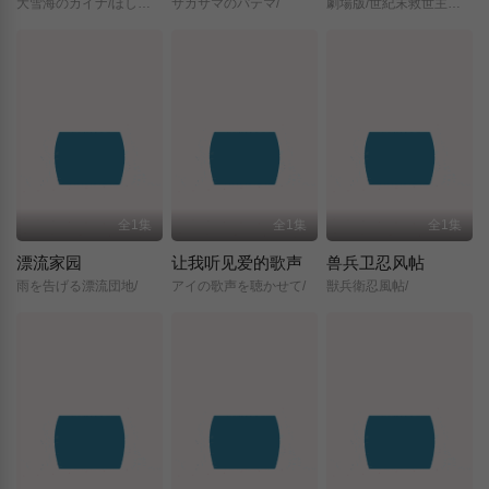
大雪海のカイナ/ほしのけんじゃ/
サカサマのパテマ/
劇場版/世紀末救世主伝説/北斗の拳/
全1集
全1集
全1集
漂流家园
让我听见爱的歌声
兽兵卫忍风帖
雨を告げる漂流団地/
アイの歌声を聴かせて/
獣兵衛忍風帖/