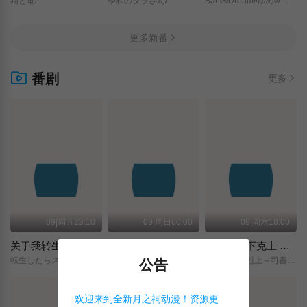
猫と竜/
令和のダラさん/
BanG/Dream!/ゆめ∞みた/
更多新番
番剧
更多
09|周五23:10
09|周日00:00
09|周六18:00
关于我转生变成史莱姆这档事 第四季
神之水滴
小书痴的下克上 〜为了成为图书管理员而不择手段〜 领主的养女
転生したらスライムだった件/第4期/
神の雫/
本好きの下剋上～司書になるためには手段を選んでいられません～/領主の養女/
公告
欢迎来到全新月之祠动漫！资源更