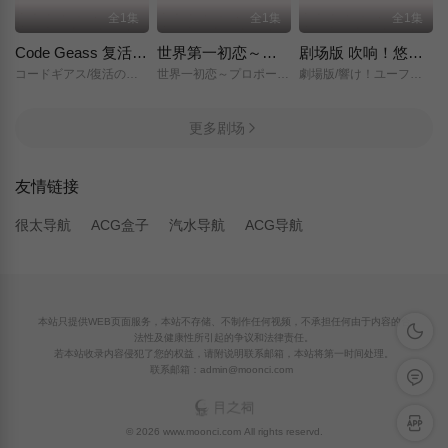
全1集
全1集
全1集
Code Geass 复活的鲁路修
世界第一初恋～求婚篇～
剧场版 吹响！悠风号～想要传达的旋律～
コードギアス/復活のルルーシュ/
世界一初恋～プロポーズ編～/
劇場版/響け！ユーフォニアム～届けたいメロディ～/
更多剧场
友情链接
很太导航
ACG盒子
汽水导航
ACG导航
本站只提供WEB页面服务，本站不存储、不制作任何视频，不承担任何由于内容的合
深色模
法性及健康性所引起的争议和法律责任。
若本站收录内容侵犯了您的权益，请附说明联系邮箱，本站将第一时间处理。
联系邮箱：admin@moonci.com
留言反
APP下
© 2026 www.moonci.com All rights reservd.