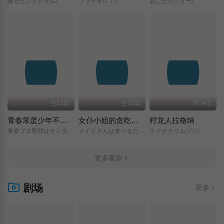
輪るピングドラム/
ブッチギレ！/
あしたのジョー/
全13集
全12集
共24话
青春笨蛋少年不做圣诞服女郎的梦
女仆小姐的贪吃日常
狩龙人拉格纳
青春ブタ野郎はサンタクロースの夢を見ない/
メイドさんは食べるだけ/
ラグナクリムゾン/
更多番剧
剧场
更多