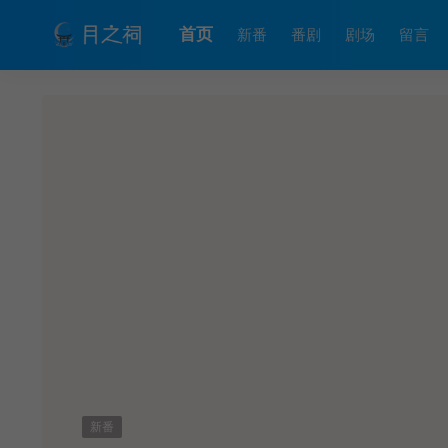
首页
新番
番剧
剧场
留言
新番