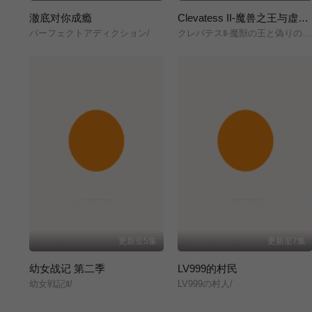
澈底对你成瘾
Clevatess II-魔兽之王与虚假的勇者传承-
パーフェクトアディクション/
クレバテスⅡ-魔獣の王と偽りの勇者伝承-/
更新至5集
更新至7集
幼女战记 第二季
LV999的村民
幼女戦記Ⅱ/
LV999の村人/