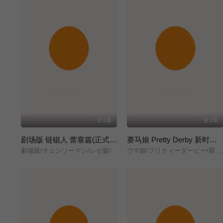
全1集
全1集
剧场版 链锯人 蕾塞篇(正式版)
赛马娘 Pretty Derby 新时代之门
劇場版/チェンソーマン/レゼ篇/
ウマ娘/プリティーダービー/新時代の扉/