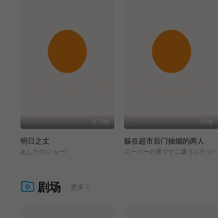
全79集
全6集
明日之丈
躲在超市后门抽烟的两人
あしたのジョー/
スーパーの裏でヤニ吸うふたり/
剧场
更多