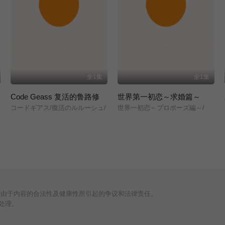
全1集
全1集
Code Geass 复活的鲁路修
世界第一初恋～求婚篇～
コードギアス/復活のルルーシュ/
世界一初恋～プロポーズ編～/
何由于内容的合法性及健康性所引起的争议和法律责任。
处理。