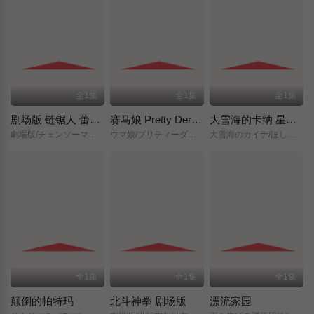
全1集
全1集
全1集
剧场版 链锯人 蕾塞篇(正式版)
赛马娘 Pretty Derby 新时代之门
大雪海的卡纳 星之贤者
劇場版/チェンソーマン/レゼ篇/
ウマ娘/プリティーダービー/新時代の扉/
大雪海のカイナ/ほしのけんじゃ/
全1集
全1集
全1集
颠倒的帕特玛
北斗神拳 剧场版
漂流家园