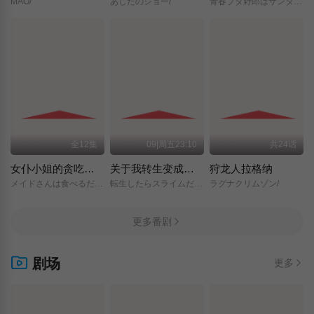
MAO/
あしたのジョー/
青春ブタ野郎はサンタクロースの夢を見ない/
全12集
09|周五23:10
共24话
女仆小姐的贪吃日常
关于我转生变成史莱姆这档事 第四季
狩龙人拉格纳
メイドさんは食べるだけ/
転生したらスライムだった件/第4期/
ラグナクリムゾン/
更多番剧
剧场
更多