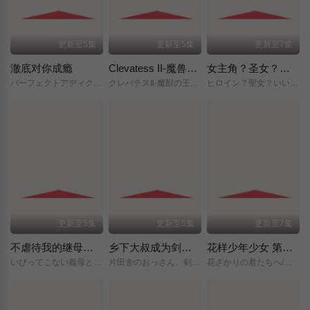
更新至5集
更新至5集
更新至7集
澈底对你成瘾
Clevatess II-魔兽之王与虚假的勇者传承-
女主角？圣女？不，我是杂役女仆（自豪）！
パーフェクトアディクション/
クレバテスⅡ-魔獣の王と偽りの勇者伝承-/
ヒロイン？聖女？いいえ、オールワークスメイドです（誇）！/
更新至5集
更新至5集
更新至7集
不虐待我的继母与继姐
乡下大叔成为剑圣 第二季
花样少年少女 第二季
いびってこない義母と義姉/
片田舎のおっさん、剣聖になるⅡ/
花ざかりの君たちへ/第2期/