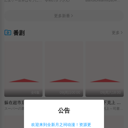
乙女ゲー世界はモブに厳しい世界です2/
令和のダラさん/
BanG/Dream!/ゆめ∞みた/
更多新番
番剧
更多
全6集
09|周日00:00
09|周六18:00
躲在超市后门抽烟的两人
神之水滴
小书痴的下克上 〜为了成为图书管理员而不择手段〜 领主的养女
スーパーの裏でヤニ吸うふたり/
神の雫/
本好きの下剋上～司書になるためには手段を選んでいられません～/領主の養女/
公告
欢迎来到全新月之祠动漫！资源更