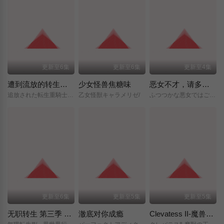
更新至6集
更新至6集
更新至4集
遭到流放的转生重骑士凭借游戏知识大开无双
少女怪兽焦糖味
恶女不才，请多关照 ～雏宫蝶鼠换身传～
追放された転生重騎士はゲーム知識で無双する/
乙女怪獣キャラメリゼ/
ふつつかな悪女ではございますが/～雛宮蝶鼠とりかえ伝～/
更新至6集
更新至5集
更新至5集
无职转生 第三季 ～到了异世界就拿出真本事～
澈底对你成瘾
Clevatess II-魔兽之王与虚假的勇者传承-