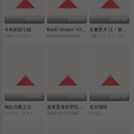
更新至6集
更新至8集
更新至6集
令和的斑小姐
BanG Dream! YUME∞MITA
文豪野犬 汪！第二季
令和のダラさん/
BanG/Dream!/ゆめ∞みた/
文豪ストレイドッグス/わん！２/
更新至5集
更新至7集
更新至6集
梅比乌斯之尘
落第贤者的学院无双～第二次转生的S级开外挂魔术师冒险录～
尼古喵喵
メビウス・ダスト/
落第賢者の学院無双～二度目の転生、Sランクチート魔術師冒険録～/
ヤニねこ/