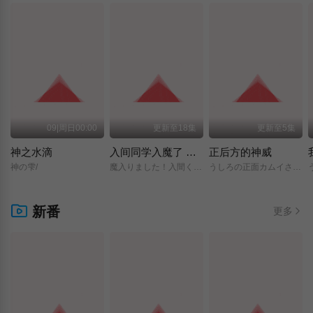
09|周日00:00
更新至18集
更新至5集
神之水滴
入间同学入魔了 第四季
正后方的神威
神の雫/
魔入りました！入間くん/第4シリーズ/
うしろの正面カムイさん/
新番
更多