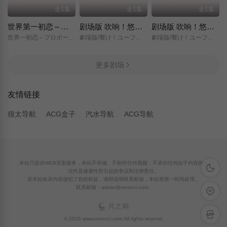
全1集
全1集
全1集
世界第一初恋～求婚篇～
剧场版 吹响！悠风号～想要传达的旋律～
剧场版 吹响！悠风号～誓言的终章～
世界一初恋～プロポーズ編～/
劇場版/響け！ユーフォニアム～届けたいメロディ～/
劇場版/響け！ユーフォニアム～誓いのフィナーレ～/
更多剧场
友情链接
很太导航
ACG盒子
汽水导航
ACG导航
本站只提供WEB页面服务，本站不存储、不制作任何视频，不承担任何由于内容的合
深色模
法性及健康性所引起的争议和法律责任。
若本站收录内容侵犯了您的权益，请附说明联系邮箱，本站将第一时间处理。
联系邮箱：admin@moonci.com
留言反
APP下
© 2026 www.moonci.com All rights reservd.