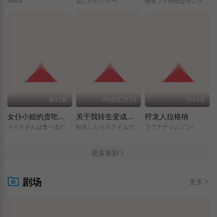
MAO/
あしたのジョー/
青春ブタ野郎はサンタクロースの夢を見ない/
全12集
09|周五23:10
共24话
女仆小姐的贪吃日常
关于我转生变成史莱姆这档事 第四季
狩龙人拉格纳
メイドさんは食べるだけ/
転生したらスライムだった件/第4期/
ラグナクリムゾン/
更多番剧
剧场
更多