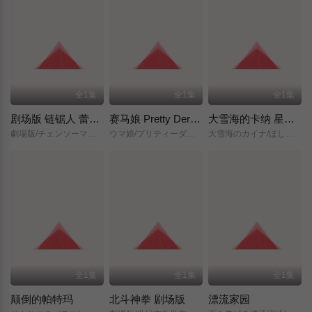
全1集
全1集
全1集
剧场版 链锯人 蕾塞篇(正式版)
赛马娘 Pretty Derby 新时代之门
大雪海的卡纳 星之贤者
劇場版/チェンソーマン/レゼ篇/
ウマ娘/プリティーダービー/新時代の扉/
大雪海のカイナ/ほしのけんじゃ/
全1集
全1集
全1集
颠倒的帕特玛
北斗神拳 剧场版
漂流家园