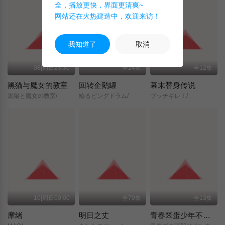
全，播放更快，界面更清爽~
网站还在火热建造中，欢迎来访！
我知道了
取消
08|周日23:30
全24集
全12集
黑猫与魔女的教室
回转企鹅罐
幕末替身传说
黒猫と魔女の教室/
輪るピングドラム/
ブッチギレ！/
10|周日00:00
全79集
全13集
摩绪
明日之丈
青春笨蛋少年不做圣诞服女郎的梦