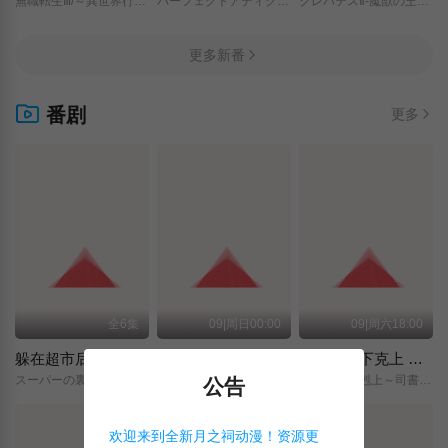
無職転生Ⅲ/～異世界行ったら本気だす～/
パーフェクトアディクション/
クレバテスⅡ-魔獣の王と偽りの勇者伝承-/
更多新番
番剧
更多
全6集
09|周日00:00
09|周六18:00
躲在超市后门抽烟的两人
神之水滴
小书痴的下克上 〜为了成为图书管理员而不择手段〜 领主的养女
スーパーの裏でヤニ吸うふたり/
神の雫/
本好きの下剋上～司書になるためには手段を選んでいられません～/領主の養女/
公告
欢迎来到全新月之祠动漫！资源更