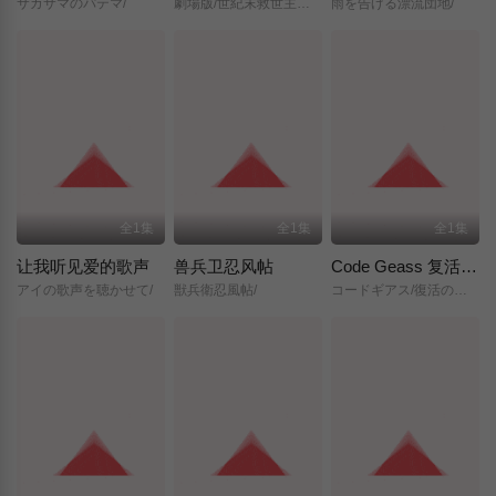
サカサマのパテマ/
劇場版/世紀末救世主伝説/北斗の拳/
雨を告げる漂流団地/
全1集
全1集
全1集
让我听见爱的歌声
兽兵卫忍风帖
Code Geass 复活的鲁路修
アイの歌声を聴かせて/
獣兵衛忍風帖/
コードギアス/復活のルルーシュ/