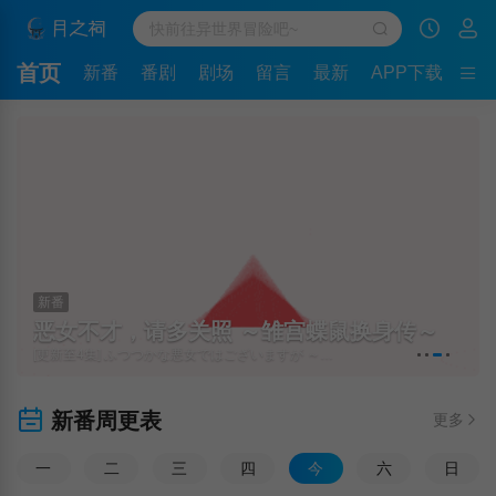
首页
新番
番剧
剧场
留言
最新
APP下载
新番
恶女不才，请多关照 ～雏宫蝶鼠换身传～
[更新至4集] ふつつかな悪女ではございますが ～雛宮蝶鼠とりかえ伝～
新番周更表
更多
一
二
三
四
今
六
日