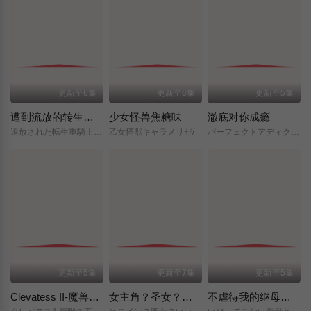
更新至6集
更新至6集
更新至5集
遭到流放的转生重骑士凭借游戏知识大开无双
少女怪兽焦糖味
澈底对你成瘾
追放された転生重騎士はゲーム知識で無双する/
乙女怪獣キャラメリゼ/
パーフェクトアディクション/
更新至5集
更新至7集
更新至5集
Clevatess II-魔兽之王与虚假的勇者传承-
女主角？圣女？不，我是杂役女仆（自豪）！
不虐待我的继母与继姐