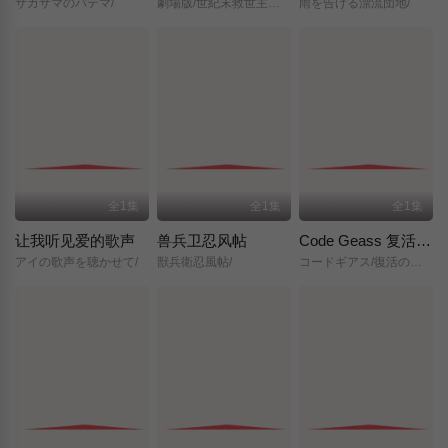
サカサマのパテマ/
劇場版/世紀末救世主伝説/北斗の拳/
雨を告げる漂流団地/
全1集
全1集
全1集
让我听见爱的歌声
兽兵卫忍风帖
Code Geass 复活的鲁路修
アイの歌声を聴かせて/
獣兵衛忍風帖/
コードギアス/復活のルルーシュ/