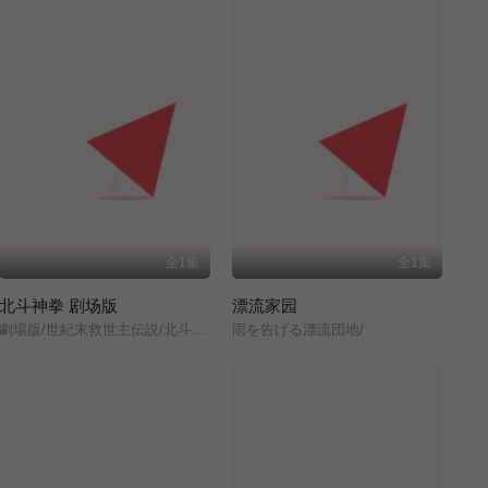
全1集
全1集
北斗神拳 剧场版
漂流家园
劇場版/世紀末救世主伝説/北斗の拳/
雨を告げる漂流団地/