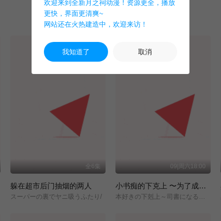
欢迎来到全新月之祠动漫！资源更全，播放
更快，界面更清爽~
网站还在火热建造中，欢迎来访！
我知道了
取消
全6集
09|周六18:00
躲在超市后门抽烟的两人
小书痴的下克上 〜为了成为图书管理员而不择手段〜 领主的养女
スーパーの裏でヤニ吸うふたり/
本好きの下剋上～司書になるためには手段を選んでいられません～/領主の養女/