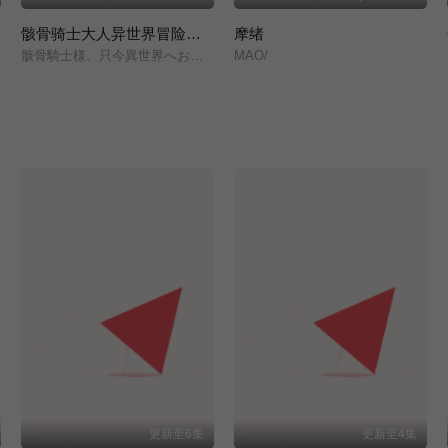
骸骨骑士大人异世界冒险中 第二季
摩绪
骸骨騎士様、只今異世界へお出掛け中Ⅱ/
MAO/
更新至6集
更新至4集