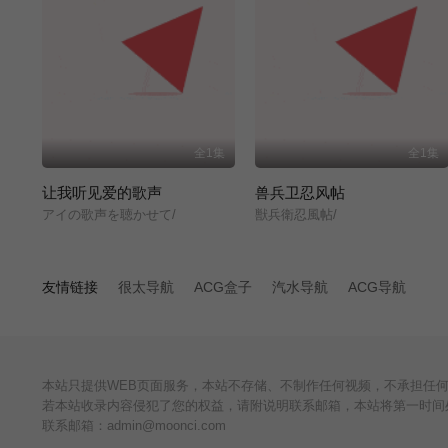
全1集
全1集
让我听见爱的歌声
兽兵卫忍风帖
アイの歌声を聴かせて/
獣兵衛忍風帖/
友情链接
很太导航
ACG盒子
汽水导航
ACG导航
本站只提供WEB页面服务，本站不存储、不制作任何视频，不承担任
若本站收录内容侵犯了您的权益，请附说明联系邮箱，本站将第一时间
联系邮箱：admin@moonci.com