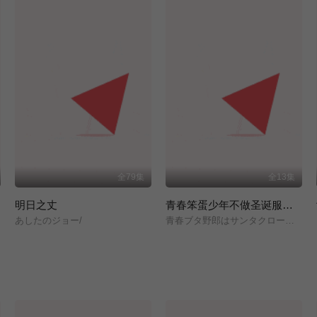
全79集
全13集
明日之丈
青春笨蛋少年不做圣诞服女郎的梦
あしたのジョー/
青春ブタ野郎はサンタクロースの夢を見ない/