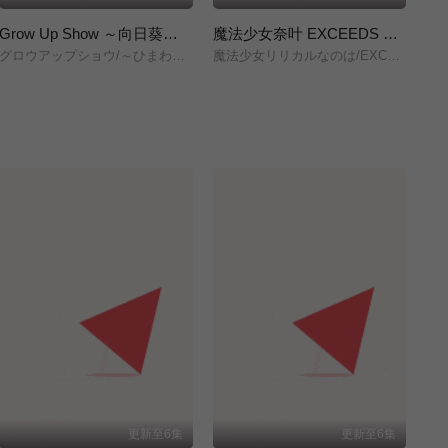
Grow Up Show ～向日葵马戏团～
魔法少女奈叶 EXCEEDS Gun Blaze Vengeance
グロウアップショウ/～ひまわりのサーカス団～/
魔法少女リリカルなのは/EXCEEDS/Gun/Blaze/Vengeance/
株
更新至6集
更新至6集