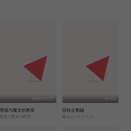
08|周日23:30
全24集
黑猫与魔女的教室
回转企鹅罐
黒猫と魔女の教室/
輪るピングドラム/