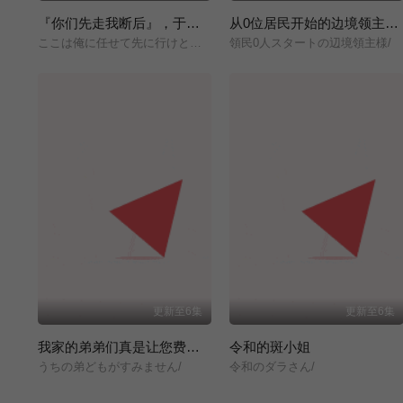
『你们先走我断后』，于是10年后我成为了传说
从0位居民开始的边境领主大人
ここは俺に任せて先に行けと言ってから10年がたったら伝説になっていた。/
領民0人スタートの辺境領主様/
更新至6集
更新至6集
我家的弟弟们真是让您费心了
令和的斑小姐
うちの弟どもがすみません/
令和のダラさん/