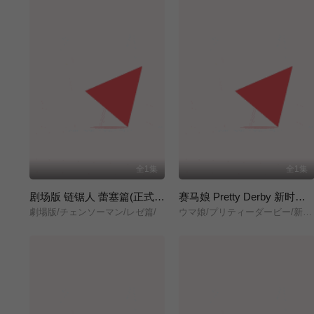
全1集
全1集
剧场版 链锯人 蕾塞篇(正式版)
赛马娘 Pretty Derby 新时代之门
劇場版/チェンソーマン/レゼ篇/
ウマ娘/プリティーダービー/新時代の扉/