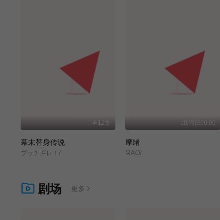
全12集
10|周日00:00
幕末替身传说
摩绪
ブッチギレ！/
MAO/
剧场
更多