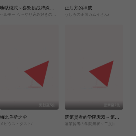
地狱模式～喜欢挑战特殊成就的玩家在废设定的异世界成为无双～第二季
正后方的神威
ヘルモード/～やり込み好きのゲーマーは廃設定の異世界で無双する～/2nd/Season/
うしろの正面カムイさん/
更新至5集
更新至7集
梅比乌斯之尘
落第贤者的学院无双～第二次转生的S级开外挂魔术师冒险录～
メビウス・ダスト/
落第賢者の学院無双～二度目の転生、Sランクチート魔術師冒険録～/