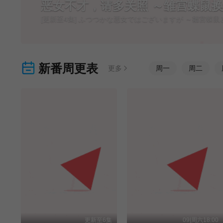
恶女不才，请多关照 ～雏宫蝶鼠
[更新至4集] ふつつかな悪女ではございますが ～雛宮蝶
新番周更表
更多
周
一
周
二
更新至6集
09|周六18:00