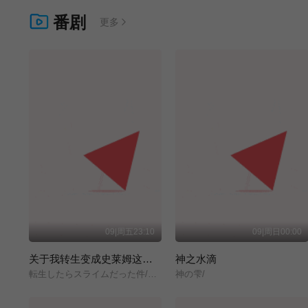
番剧
更多
09|周五23:10
09|周日00:00
关于我转生变成史莱姆这档事 第四季
神之水滴
転生したらスライムだった件/第4期/
神の雫/