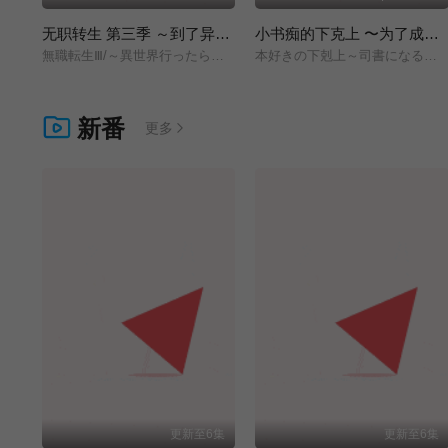
无职转生 第三季 ～到了异世界就拿出真本事～
小书痴的下克上 〜为了成为图书管理员而不择手段〜 领主的养女
無職転生Ⅲ/～異世界行ったら本気だす～/
本好きの下剋上～司書になるためには手段を選んでいられません～/領主の養女/
新番
更多
更新至6集
更新至6集