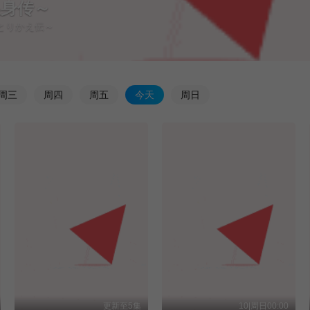
换身传～
鼠とりかえ伝～
周
三
周
四
周
五
今
天
周
日
更新至5集
10|周日00:00