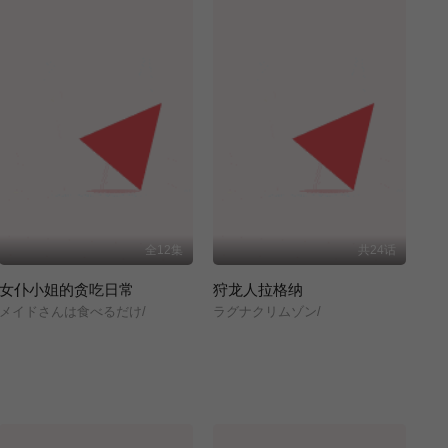
全12集
共24话
女仆小姐的贪吃日常
狩龙人拉格纳
メイドさんは食べるだけ/
ラグナクリムゾン/