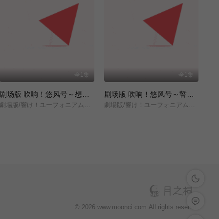
全1集
全1集
剧场版 吹响！悠风号～想要传达的旋律～
剧场版 吹响！悠风号～誓言的终章～
劇場版/響け！ユーフォニアム～届けたいメロディ～/
劇場版/響け！ユーフォニアム～誓いのフィナーレ～/
深色模式
留言反馈
© 2026 www.moonci.com All rights reservd.