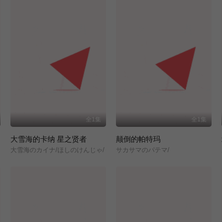
全1集
全1集
大雪海的卡纳 星之贤者
颠倒的帕特玛
大雪海のカイナ/ほしのけんじゃ/
サカサマのパテマ/