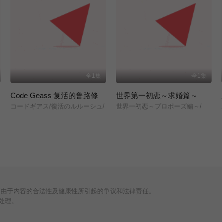
全1集
全1集
Code Geass 复活的鲁路修
世界第一初恋～求婚篇～
コードギアス/復活のルルーシュ/
世界一初恋～プロポーズ編～/
何由于内容的合法性及健康性所引起的争议和法律责任。
处理。