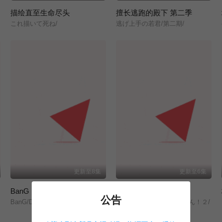
描绘直至生命尽头
擅长逃跑的殿下 第二季
これ描いて死ね/
逃げ上手の若君/第二期/
更新至8集
更新至6集
BanG Dream! YUME∞MITA
文豪野犬 汪！第二季
公告
BanG/Dream!/ゆめ∞みた/
文豪ストレイドッグス/わん！２/