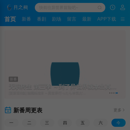
首页
新番
番剧
剧场
留言
最新
APP下载
新番
无职转生 第三季 ～到了异世界就拿出真本事～
[更新至6集] 無職転生Ⅲ ～異世界行ったら本気だす～
新番周更表
更多
一
二
三
四
五
六
今