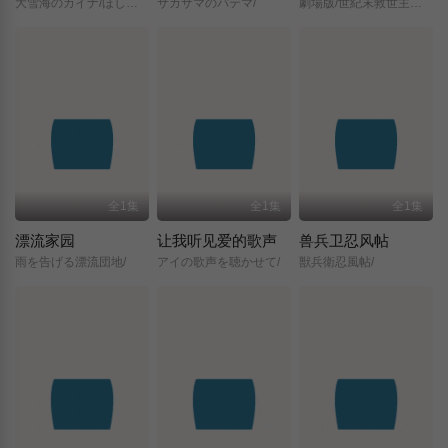
大雪海のカイナ/ほしのけんじゃ/
サカサマのパテマ/
劇場版/世紀末救世主伝説/北斗の拳/
全1集
全1集
全1集
漂流家园
让我听见爱的歌声
兽兵卫忍风帖
雨を告げる漂流団地/
アイの歌声を聴かせて/
獣兵衛忍風帖/