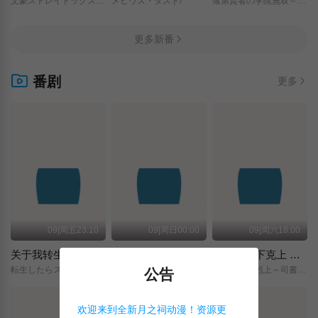
文豪ストレイドッグス/わん！２/
メビウス・ダスト/
落第賢者の学院無双～二度目の転生、Sランクチート魔術師冒険録～/
更多新番
番剧
更多
09|周五23:10
09|周日00:00
09|周六18:00
关于我转生变成史莱姆这档事 第四季
神之水滴
小书痴的下克上 〜为了成为图书管理员而不择手段〜 领主的养女
転生したらスライムだった件/第4期/
神の雫/
本好きの下剋上～司書になるためには手段を選んでいられません～/領主の養女/
公告
欢迎来到全新月之祠动漫！资源更