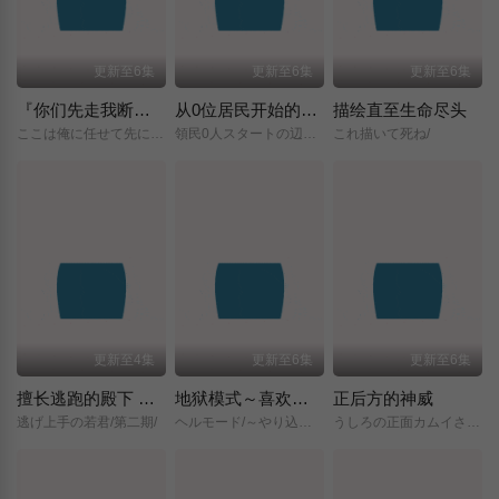
更新至6集
更新至6集
更新至6集
『你们先走我断后』，于是10年后我成为了传说
从0位居民开始的边境领主大人
描绘直至生命尽头
ここは俺に任せて先に行けと言ってから10年がたったら伝説になっていた。/
領民0人スタートの辺境領主様/
これ描いて死ね/
更新至4集
更新至6集
更新至6集
擅长逃跑的殿下 第二季
地狱模式～喜欢挑战特殊成就的玩家在废设定的异世界成为无双～第二季
正后方的神威
逃げ上手の若君/第二期/
ヘルモード/～やり込み好きのゲーマーは廃設定の異世界で無双する～/2nd/Season/
うしろの正面カムイさん/