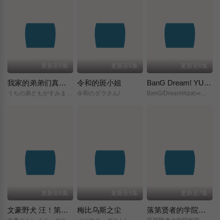
更新至6集
更新至6集
更新至8集
我家的弟弟们真是让您费心了
令和的斑小姐
BanG Dream! YUME∞MITA
うちの弟どもがすみません/
令和のダラさん/
BanG/Dream!/ゆめ∞みた/
更新至6集
更新至5集
更新至7集
文豪野犬 汪！第二季
梅比乌斯之尘
落第贤者的学院无双～第二次转生的S级开外挂魔术师冒险录～