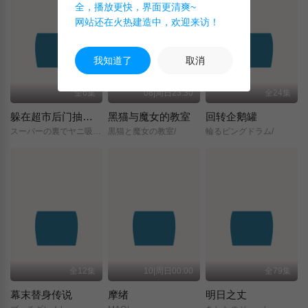
全，播放更快，界面更清爽~
网站还在火热建造中，欢迎来访！
我知道了
取消
全6集
08|周日23:30
全24集
躲在超市后门抽烟的两人
黑猫与魔女的教室
回转企鹅罐
スーパーの裏でヤニ吸うふたり/
黒猫と魔女の教室/
輪るピングドラム/
全12集
10|周日00:00
全79集
幕末替身传说
摩绪
明日之丈