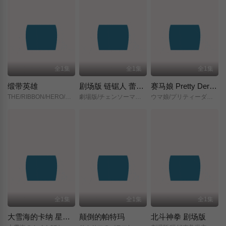
全1集
全1集
全1集
缎带英雄
剧场版 链锯人 蕾塞篇(正式版)
赛马娘 Pretty Derby 新时代之门
THE/RIBBON/HERO/リボンヒーロー/
劇場版/チェンソーマン/レゼ篇/
ウマ娘/プリティーダービー/新時代の扉/
全1集
全1集
全1集
大雪海的卡纳 星之贤者
颠倒的帕特玛
北斗神拳 剧场版