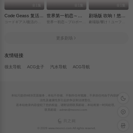
全1集
全1集
全1集
Code Geass 复活的鲁路修
世界第一初恋～求婚篇～
剧场版 吹响！悠风号～想要传达的旋律～
コードギアス/復活のルルーシュ/
世界一初恋～プロポーズ編～/
劇場版/響け！ユーフォニアム～届けたいメロディ～/
更多剧场
友情链接
很太导航
ACG盒子
汽水导航
ACG导航
本站只提供WEB页面服务，本站不存储、不制作任何视频，不承担任何由于内容的合
深色模
法性及健康性所引起的争议和法律责任。
若本站收录内容侵犯了您的权益，请附说明联系邮箱，本站将第一时间处理。
联系邮箱：admin@moonci.com
留言反
APP下
© 2026 www.moonci.com All rights reservd.