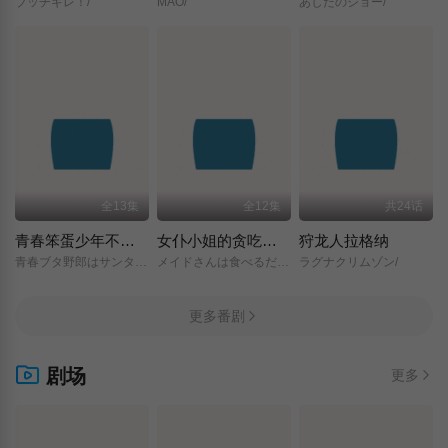
ブッチギレ！/
MAO/
あしたのジョー/
全13集
全12集
共24话
青春笨蛋少年不做圣诞服女郎的梦
女仆小姐的贪吃日常
狩龙人拉格纳
青春ブタ野郎はサンタクロースの夢を見ない/
メイドさんは食べるだけ/
ラグナクリムゾン/
更多番剧
剧场
更多