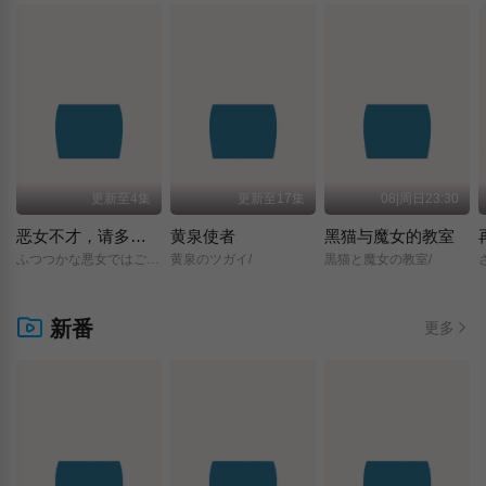
更新至4集
更新至17集
08|周日23:30
恶女不才，请多关照 ～雏宫蝶鼠换身传～
黄泉使者
黑猫与魔女的教室
ふつつかな悪女ではございますが/～雛宮蝶鼠とりかえ伝～/
黄泉のツガイ/
黒猫と魔女の教室/
新番
更多