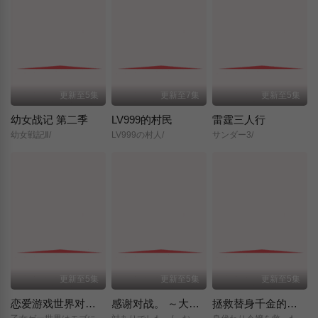
更新至5集
更新至7集
更新至5集
幼女战记 第二季
LV999的村民
雷霆三人行
幼女戦記Ⅱ/
LV999の村人/
サンダー3/
更新至5集
更新至5集
更新至5集
恋爱游戏世界对路人角色很不友好 第二季
感谢对战。 ～大小姐才不玩格斗游戏～
拯救替身千金的是冷酷无情冰之王子的爱