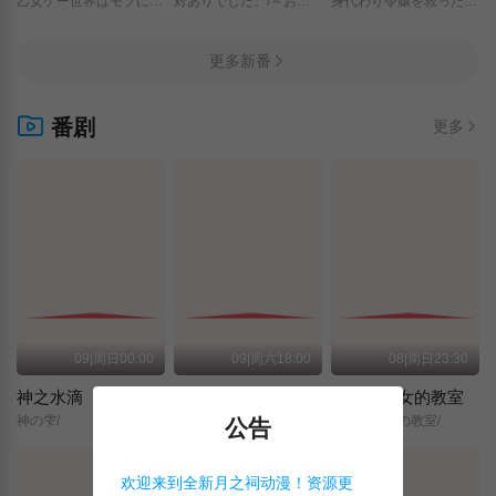
乙女ゲー世界はモブに厳しい世界です2/
対ありでした。/～お嬢さまは格闘ゲームなんてしない～/
身代わり令嬢を救ったのは冷酷無慈悲な氷の王子の愛でした/
更多新番
番剧
更多
09|周日00:00
09|周六18:00
08|周日23:30
神之水滴
小书痴的下克上 〜为了成为图书管理员而不择手段〜 领主的养女
黑猫与魔女的教室
神の雫/
本好きの下剋上～司書になるためには手段を選んでいられません～/領主の養女/
黒猫と魔女の教室/
公告
欢迎来到全新月之祠动漫！资源更