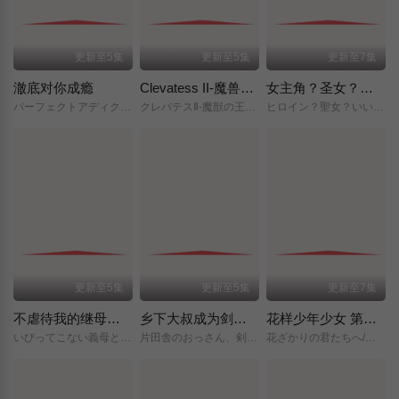
更新至5集
更新至5集
更新至7集
澈底对你成瘾
Clevatess II-魔兽之王与虚假的勇者传承-
女主角？圣女？不，我是杂役女仆（自豪）！
パーフェクトアディクション/
クレバテスⅡ-魔獣の王と偽りの勇者伝承-/
ヒロイン？聖女？いいえ、オールワークスメイドです（誇）！/
更新至5集
更新至5集
更新至7集
不虐待我的继母与继姐
乡下大叔成为剑圣 第二季
花样少年少女 第二季
いびってこない義母と義姉/
片田舎のおっさん、剣聖になるⅡ/
花ざかりの君たちへ/第2期/