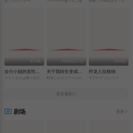
あしたのジョー/
スーパーの裏でヤニ吸うふたり/
青春ブタ野郎はサンタクロースの夢を見ない/
全12集
09|周五23:10
共24话
女仆小姐的贪吃日常
关于我转生变成史莱姆这档事 第四季
狩龙人拉格纳
メイドさんは食べるだけ/
転生したらスライムだった件/第4期/
ラグナクリムゾン/
更多番剧
剧场
更多