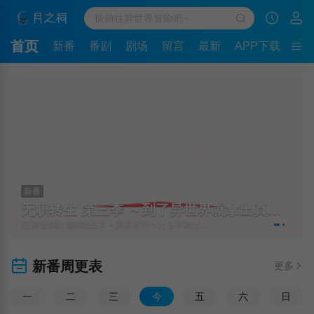
首页
新番
番剧
剧场
留言
最新
APP下载
新番
无职转生 第三季 ～到了异世界就拿出真本事～
[更新至6集] 無職転生Ⅲ ～異世界行ったら本気だす～
新番周更表
更多
一
二
三
今
五
六
日