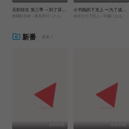
无职转生 第三季 ～到了异世界就拿出真本事～
小书痴的下克上 〜为了成为图书管理员而不择手段〜 领主的养女
無職転生Ⅲ/～異世界行ったら本気だす～/
本好きの下剋上～司書になるためには手段を選んでいられません～/領主の養女/
新番
更多
更新至6集
更新至8集