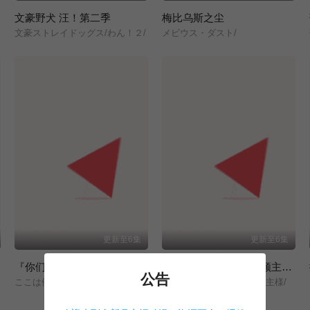
文豪野犬 汪！第二季
梅比乌斯之尘
文豪ストレイドッグス/わん！２/
メビウス・ダスト/
更新至6集
更新至6集
『你们先走我断后』，于是10年后我成为了传说
从0位居民开始的边境领主大人
公告
ここは俺に任せて先に行けと言ってから10年がたったら伝説になっていた。/
領民0人スタートの辺境領主様/