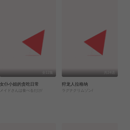
全12集
共24话
女仆小姐的贪吃日常
狩龙人拉格纳
メイドさんは食べるだけ/
ラグナクリムゾン/