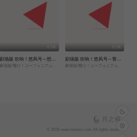
全1集
全1集
剧场版 吹响！悠风号～想要传达的旋律～
剧场版 吹响！悠风号～誓言的终章～
劇場版/響け！ユーフォニアム～届けたいメロディ～/
劇場版/響け！ユーフォニアム～誓いのフィナーレ～/
深色模式
留言反馈
© 2026 www.moonci.com All rights reservd.