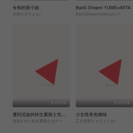
令和的斑小姐
BanG Dream! YUME∞MITA
令和のダラさん/
BanG/Dream!/ゆめ∞みた/
更新至6集
更新至6集
遭到流放的转生重骑士凭借游戏知识大开无双
少女怪兽焦糖味
追放された転生重騎士はゲーム知識で無双する/
乙女怪獣キャラメリゼ/