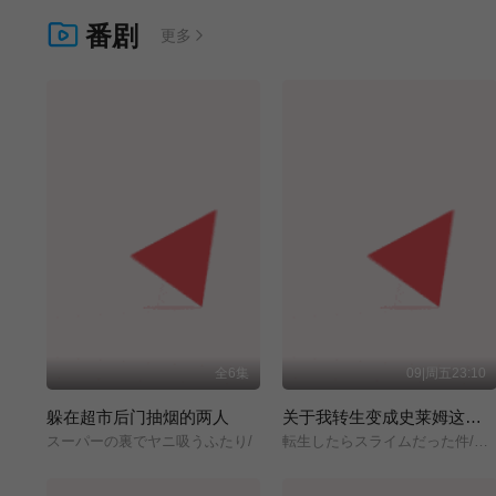
番剧
更多
全6集
09|周五23:10
躲在超市后门抽烟的两人
关于我转生变成史莱姆这档事 第四季
スーパーの裏でヤニ吸うふたり/
転生したらスライムだった件/第4期/