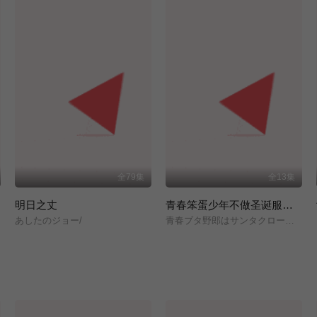
全79集
全13集
明日之丈
青春笨蛋少年不做圣诞服女郎的梦
あしたのジョー/
青春ブタ野郎はサンタクロースの夢を見ない/