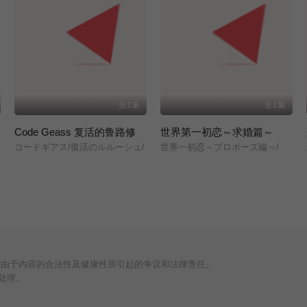
全1集
全1集
Code Geass 复活的鲁路修
世界第一初恋～求婚篇～
コードギアス/復活のルルーシュ/
世界一初恋～プロポーズ編～/
何由于内容的合法性及健康性所引起的争议和法律责任。
处理。