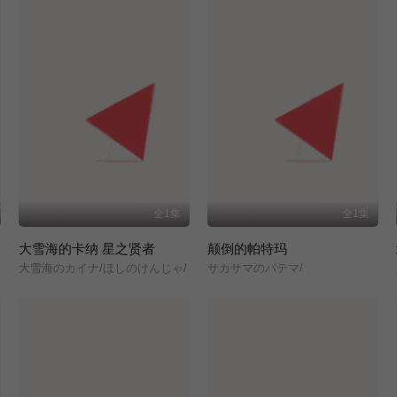
全1集
全1集
大雪海的卡纳 星之贤者
颠倒的帕特玛
大雪海のカイナ/ほしのけんじゃ/
サカサマのパテマ/