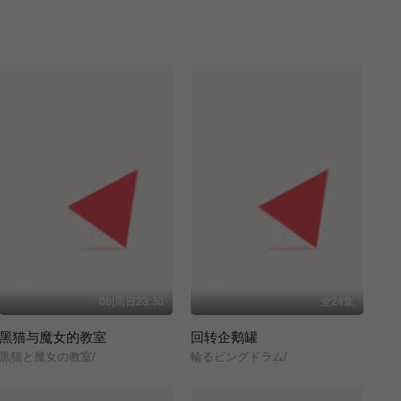
08|周日23:30
全24集
黑猫与魔女的教室
回转企鹅罐
黒猫と魔女の教室/
輪るピングドラム/