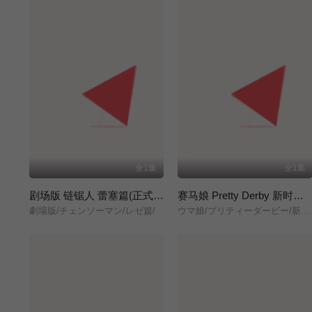
全1集
全1集
剧场版 链锯人 蕾塞篇(正式版)
赛马娘 Pretty Derby 新时代之门
劇場版/チェンソーマン/レゼ篇/
ウマ娘/プリティーダービー/新時代の扉/