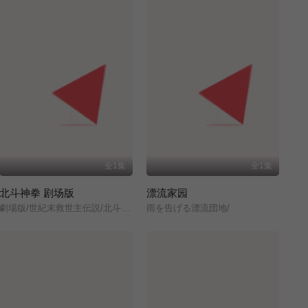
全1集
全1集
北斗神拳 剧场版
漂流家园
劇場版/世紀末救世主伝説/北斗の拳/
雨を告げる漂流団地/