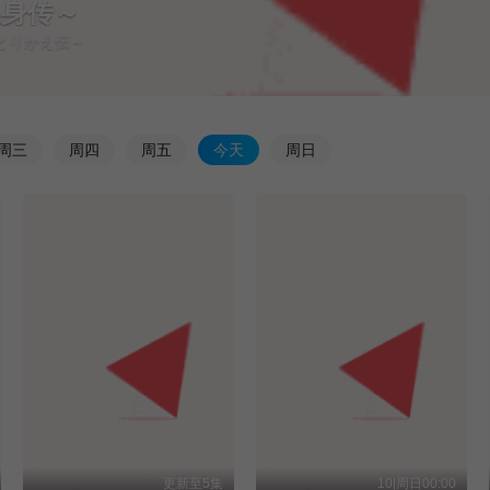
换身传～
鼠とりかえ伝～
周
三
周
四
周
五
今
天
周
日
更新至5集
10|周日00:00