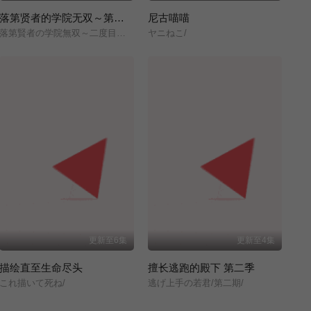
落第贤者的学院无双～第二次转生的S级开外挂魔术师冒险录～
尼古喵喵
落第賢者の学院無双～二度目の転生、Sランクチート魔術師冒険録～/
ヤニねこ/
更新至6集
更新至4集
描绘直至生命尽头
擅长逃跑的殿下 第二季
これ描いて死ね/
逃げ上手の若君/第二期/