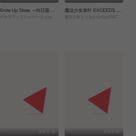
Grow Up Show ～向日葵马戏团～
魔法少女奈叶 EXCEEDS Gun Blaze Vengeance
グロウアップショウ/～ひまわりのサーカス団～/
魔法少女リリカルなのは/EXCEEDS/Gun/Blaze/Vengeance/
株
更新至7集
更新至6集