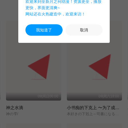
欢迎来到全新月之祠动漫！资源更全，播放
更快，界面更清爽~
网站还在火热建造中，欢迎来访！
我知道了
取消
09|周日00:00
09|周六18:00
神之水滴
小书痴的下克上 〜为了成为图书管理员而不择手段〜 领主的养女
神の雫/
本好きの下剋上～司書になるためには手段を選んでいられません～/領主の養女/