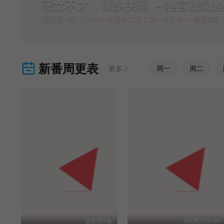
恶女不才，请多关照 ～雏宫蝶鼠
[更新至4集] ふつつかな悪女ではございますが ～雛宮蝶
新番周更表
更多
周
一
周
二
更新至6集
09|周六18:00