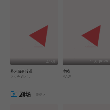
全12集
10|周日00:00
幕末替身传说
摩绪
ブッチギレ！/
MAO/
剧场
更多