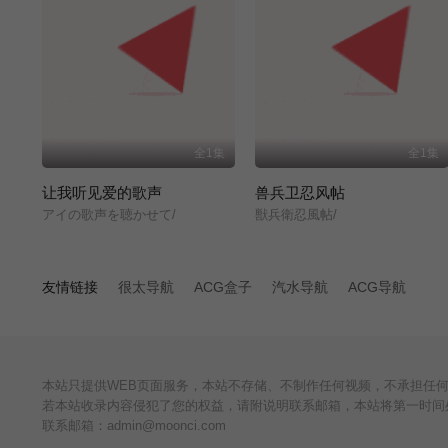
全1集
全1集
让我听见爱的歌声
兽兵卫忍风帖
アイの歌声を聴かせて/
獣兵衛忍風帖/
友情链接
很太导航
ACG盒子
汽水导航
ACG导航
本站只提供WEB页面服务，本站不存储、不制作任何视频，不承担任
若本站收录内容侵犯了您的权益，请附说明联系邮箱，本站将第一时间
联系邮箱：admin@moonci.com