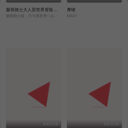
骸骨骑士大人异世界冒险中 第二季
摩绪
骸骨騎士様、只今異世界へお出掛け中Ⅱ/
MAO/
更新至6集
更新至5集