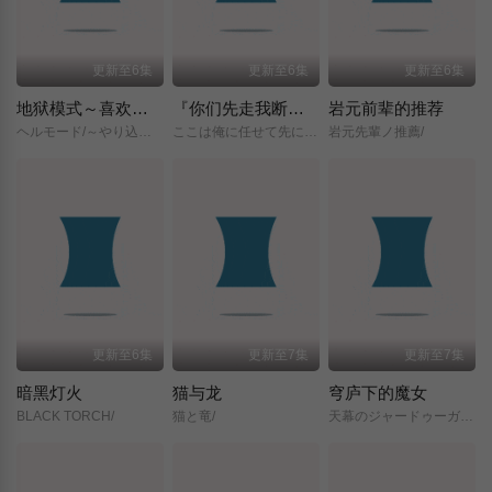
更新至6集
更新至6集
更新至6集
地狱模式～喜欢挑战特殊成就的玩家在废设定的异世界成为无双～第二季
『你们先走我断后』，于是10年后我成为了传说
岩元前辈的推荐
ヘルモード/～やり込み好きのゲーマーは廃設定の異世界で無双する～/2nd/Season/
ここは俺に任せて先に行けと言ってから10年がたったら伝説になっていた。/
岩元先輩ノ推薦/
更新至6集
更新至7集
更新至7集
暗黑灯火
猫与龙
穹庐下的魔女
BLACK TORCH/
猫と竜/
天幕のジャードゥーガル/