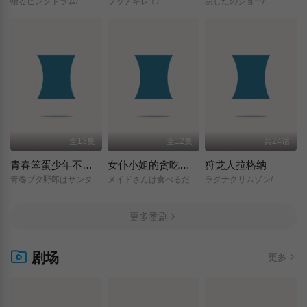
輪るピングドラム/
ブッチギレ！/
あしたのジョー/
全13集
全12集
共24话
青春笨蛋少年不做圣诞服女郎的梦
女仆小姐的贪吃日常
狩龙人拉格纳
青春ブタ野郎はサンタクロースの夢を見ない/
メイドさんは食べるだけ/
ラグナクリムゾン/
更多番剧
剧场
更多