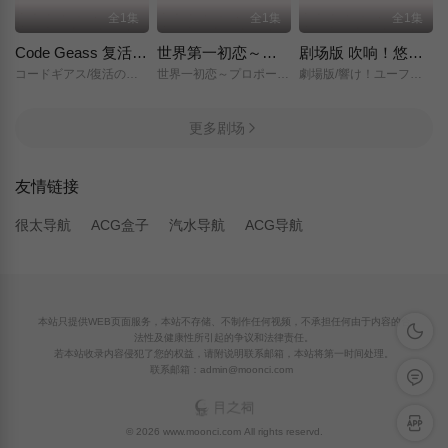
全1集
全1集
全1集
Code Geass 复活的鲁路修
世界第一初恋～求婚篇～
剧场版 吹响！悠风号～想要传达的旋律～
コードギアス/復活のルルーシュ/
世界一初恋～プロポーズ編～/
劇場版/響け！ユーフォニアム～届けたいメロディ～/
更多剧场
友情链接
很太导航
ACG盒子
汽水导航
ACG导航
本站只提供WEB页面服务，本站不存储、不制作任何视频，不承担任何由于内容的合
深色模
法性及健康性所引起的争议和法律责任。
若本站收录内容侵犯了您的权益，请附说明联系邮箱，本站将第一时间处理。
联系邮箱：admin@moonci.com
留言反
APP下
© 2026 www.moonci.com All rights reservd.