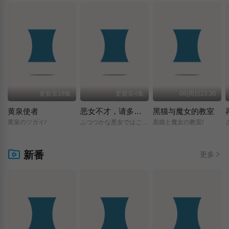
更新至18集
更新至4集
08|周日23:30
黄泉使者
恶女不才，请多关照 ～雏宫蝶鼠换身传～
黑猫与魔女的教室
黄泉のツガイ/
ふつつかな悪女ではございますが/～雛宮蝶鼠とりかえ伝～/
黒猫と魔女の教室/
新番
更多