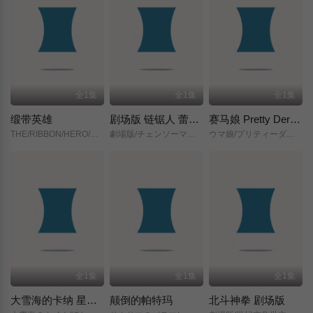
全1集
全1集
全1集
缎带英雄
剧场版 链锯人 蕾塞篇(正式版)
赛马娘 Pretty Derby 新时代之门
THE/RIBBON/HERO/リボンヒーロー/
劇場版/チェンソーマン/レゼ篇/
ウマ娘/プリティーダービー/新時代の扉/
全1集
全1集
全1集
大雪海的卡纳 星之贤者
颠倒的帕特玛
北斗神拳 剧场版