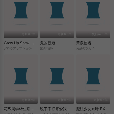
更新至6集
更新至6集
更新至18集
Grow Up Show ～向日葵马戏团～
鬼的新娘
黄泉使者
グロウアップショウ/～ひまわりのサーカス団～/
鬼の花嫁/
黄泉のツガイ/
更新至5集
更新至6集
更新至6集
花织同学转生后还是想干架
说了不打算爱我的公爵继承人，不知为何对我宠爱有加
魔法少女奈叶 EXCEEDS Gun Blaze Vengeance