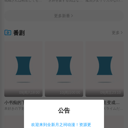
花織さんは転生しても喧嘩がしたい/
「きみを愛する気はない」と言った次期公爵様がなぜか溺愛してきます/
魔法少女リリカルなのは/EXCEEDS/Gun/Blaze/Vengeance/
更多新番
番剧
更多
09|周六18:00
10|周日00:00
09|周五23:10
小书痴的下克上 〜为了成为图书管理员而不择手段〜 领主的养女
摩绪
关于我转生变成史莱姆这档事 第四季
本好きの下剋上～司書になるためには手段を選んでいられません～/領主の養女/
MAO/
転生したらスライムだった件/第4期/
公告
欢迎来到全新月之祠动漫！资源更