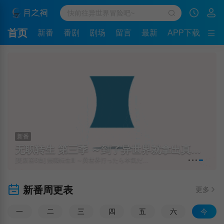
首页
新番
番剧
剧场
留言
最新
APP下载
新番
无职转生 第三季 ～到了异世界就拿出真本事～
尼古喵喵
[更新至6集] 無職転生Ⅲ ～異世界行ったら本気だす～
[更新至6集] ヤニねこ
新番周更表
更多
一
二
三
四
五
六
今