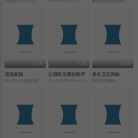
大雪海のカイナ/ほしのけんじゃ/
サカサマのパテマ/
劇場版/世紀末救世主伝説/北斗の拳/
全1集
全1集
全1集
漂流家园
让我听见爱的歌声
兽兵卫忍风帖
雨を告げる漂流団地/
アイの歌声を聴かせて/
獣兵衛忍風帖/