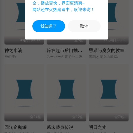
全，播放更快，界面更清爽~
网站还在火热建造中，欢迎来访！
我知道了
取消
09|周日00:00
全6集
08|周日23:30
神之水滴
躲在超市后门抽烟的两人
黑猫与魔女的教室
神の雫/
スーパーの裏でヤニ吸うふたり/
黒猫と魔女の教室/
全24集
全12集
全79集
回转企鹅罐
幕末替身传说
明日之丈