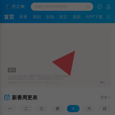
首页
新番
番剧
剧场
留言
最新
APP下载
番剧
躲在超市后门抽烟的两人
[全6集] スーパーの裏でヤニ吸うふたり
新番周更表
更多
一
二
三
四
今
六
日