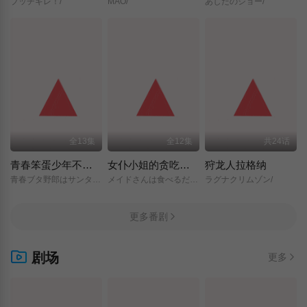
ブッチギレ！/
MAO/
あしたのジョー/
全13集
全12集
共24话
青春笨蛋少年不做圣诞服女郎的梦
女仆小姐的贪吃日常
狩龙人拉格纳
青春ブタ野郎はサンタクロースの夢を見ない/
メイドさんは食べるだけ/
ラグナクリムゾン/
更多番剧
剧场
更多