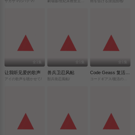
サカサマのパテマ/
劇場版/世紀末救世主伝説/北斗の拳/
雨を告げる漂流団地/
全1集
全1集
全1集
让我听见爱的歌声
兽兵卫忍风帖
Code Geass 复活的鲁路修
アイの歌声を聴かせて/
獣兵衛忍風帖/
コードギアス/復活のルルーシュ/