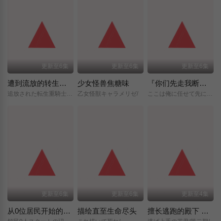
更新至6集
更新至6集
更新至6集
遭到流放的转生重骑士凭借游戏知识大开无双
少女怪兽焦糖味
『你们先走我断后』，于是10年后我成为了传说
追放された転生重騎士はゲーム知識で無双する/
乙女怪獣キャラメリゼ/
ここは俺に任せて先に行けと言ってから10年がたったら伝説になっていた。/
更新至6集
更新至6集
更新至4集
从0位居民开始的边境领主大人
描绘直至生命尽头
擅长逃跑的殿下 第二季