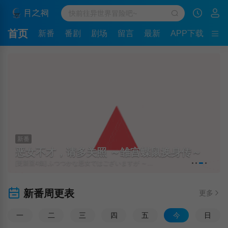
首页
新番
番剧
剧场
留言
最新
APP下载
新番
恶女不才，请多关照 ～雏宫蝶鼠换身传～
[更新至4集] ふつつかな悪女ではございますが ～雛宮蝶鼠とりかえ伝～
新番周更表
更多
一
二
三
四
五
今
日