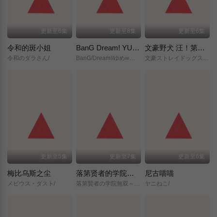
更新至6集
更新至8集
更新至6集
令和的斑小姐
BanG Dream! YUME∞MITA
文豪野犬 汪！第二季
令和のダラさん/
BanG/Dream!/ゆめ∞みた/
文豪ストレイドッグス/わん！２/
更新至5集
更新至7集
更新至6集
梅比乌斯之尘
落第贤者的学院无双～第二次转生的S级开外挂魔术师冒险录～
尼古喵喵
メビウス・ダスト/
落第賢者の学院無双～二度目の転生、Sランクチート魔術師冒険録～/
ヤニねこ/