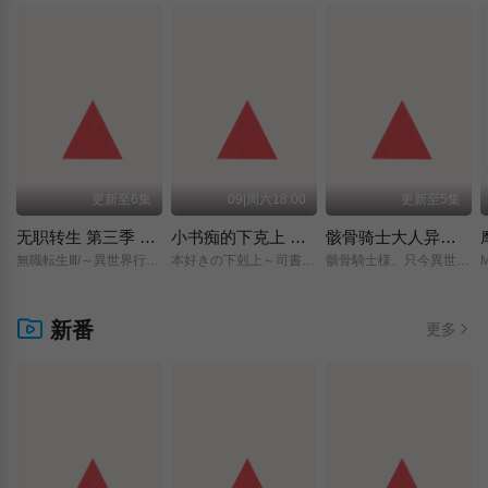
更新至6集
09|周六18:00
更新至5集
无职转生 第三季 ～到了异世界就拿出真本事～
小书痴的下克上 〜为了成为图书管理员而不择手段〜 领主的养女
骸骨骑士大人异世界冒险中 第二季
無職転生Ⅲ/～異世界行ったら本気だす～/
本好きの下剋上～司書になるためには手段を選んでいられません～/領主の養女/
骸骨騎士様、只今異世界へお出掛け中Ⅱ/
新番
更多