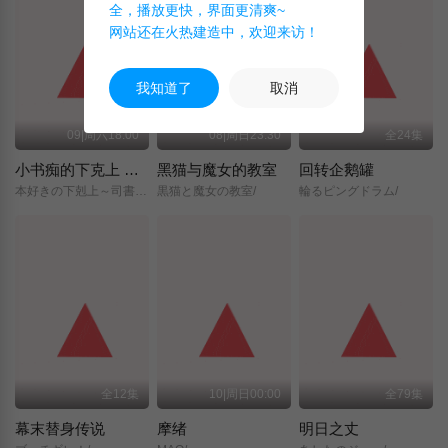
全，播放更快，界面更清爽~
网站还在火热建造中，欢迎来访！
我知道了
取消
09|周六18:00
08|周日23:30
全24集
小书痴的下克上 〜为了成为图书管理员而不择手段〜 领主的养女
黑猫与魔女的教室
回转企鹅罐
本好きの下剋上～司書になるためには手段を選んでいられません～/領主の養女/
黒猫と魔女の教室/
輪るピングドラム/
全12集
10|周日00:00
全79集
幕末替身传说
摩绪
明日之丈