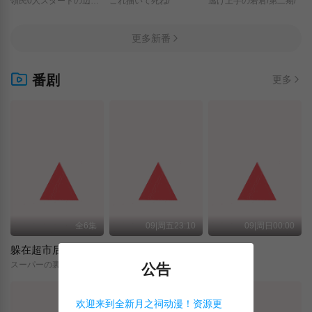
領民0人スタートの辺境領主様/
これ描いて死ね/
逃げ上手の若君/第二期/
更多新番
番剧
更多
全6集
09|周五23:10
09|周日00:00
躲在超市后门抽烟的两人
关于我转生变成史莱姆这档事 第四季
神之水滴
スーパーの裏でヤニ吸うふたり/
転生したらスライムだった件/第4期/
神の雫/
公告
欢迎来到全新月之祠动漫！资源更