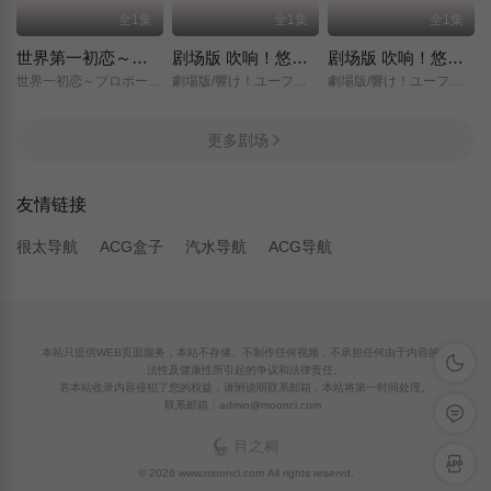
全1集
全1集
全1集
世界第一初恋～求婚篇～
剧场版 吹响！悠风号～想要传达的旋律～
剧场版 吹响！悠风号～誓言的终章～
世界一初恋～プロポーズ編～/
劇場版/響け！ユーフォニアム～届けたいメロディ～/
劇場版/響け！ユーフォニアム～誓いのフィナーレ～/
更多剧场
友情链接
很太导航
ACG盒子
汽水导航
ACG导航
本站只提供WEB页面服务，本站不存储、不制作任何视频，不承担任何由于内容的合
深色模
法性及健康性所引起的争议和法律责任。
若本站收录内容侵犯了您的权益，请附说明联系邮箱，本站将第一时间处理。
联系邮箱：admin@moonci.com
留言反
APP下
© 2026 www.moonci.com All rights reservd.