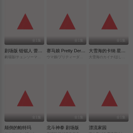
全1集
全1集
全1集
剧场版 链锯人 蕾塞篇(正式版)
赛马娘 Pretty Derby 新时代之门
大雪海的卡纳 星之贤者
劇場版/チェンソーマン/レゼ篇/
ウマ娘/プリティーダービー/新時代の扉/
大雪海のカイナ/ほしのけんじゃ/
全1集
全1集
全1集
颠倒的帕特玛
北斗神拳 剧场版
漂流家园