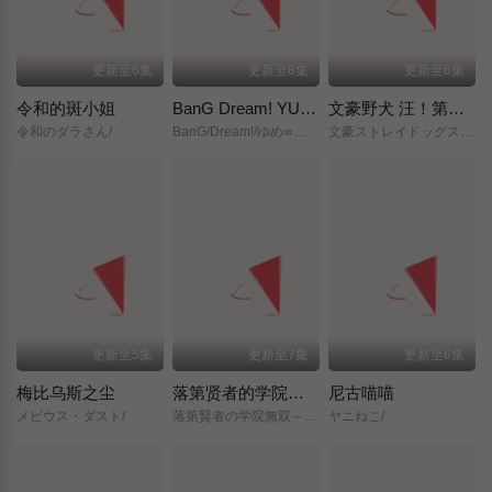
更新至6集
更新至8集
更新至6集
令和的斑小姐
BanG Dream! YUME∞MITA
文豪野犬 汪！第二季
令和のダラさん/
BanG/Dream!/ゆめ∞みた/
文豪ストレイドッグス/わん！２/
更新至5集
更新至7集
更新至6集
梅比乌斯之尘
落第贤者的学院无双～第二次转生的S级开外挂魔术师冒险录～
尼古喵喵
メビウス・ダスト/
落第賢者の学院無双～二度目の転生、Sランクチート魔術師冒険録～/
ヤニねこ/