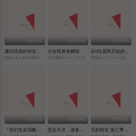
更新至6集
更新至6集
更新至6集
遭到流放的转生重骑士凭借游戏知识大开无双
少女怪兽焦糖味
从0位居民开始的边境领主大人
追放された転生重騎士はゲーム知識で無双する/
乙女怪獣キャラメリゼ/
領民0人スタートの辺境領主様/
更新至6集
更新至4集
更新至6集
『你们先走我断后』，于是10年后我成为了传说
恶女不才，请多关照 ～雏宫蝶鼠换身传～
无职转生 第三季 ～到了异世界就拿出真本事～