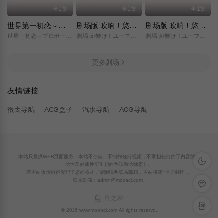
全1集
全1集
全1集
世界第一初恋～求婚篇～
剧场版 吹响！悠风号～想要传达的旋律～
剧场版 吹响！悠风号～誓言的终章～
世界一初恋～プロポーズ編～/
劇場版/響け！ユーフォニアム～届けたいメロディ～/
劇場版/響け！ユーフォニアム～誓いのフィナーレ～/
更多剧场
友情链接
很太导航
ACG盒子
汽水导航
ACG导航
本站只提供WEB页面服务，本站不存储、不制作任何视频，不承担任何由于内容的合
深色模
法性及健康性所引起的争议和法律责任。
若本站收录内容侵犯了您的权益，请附说明联系邮箱，本站将第一时间处理。
联系邮箱：admin@moonci.com
留言反
APP下
© 2026 www.moonci.com All rights reservd.