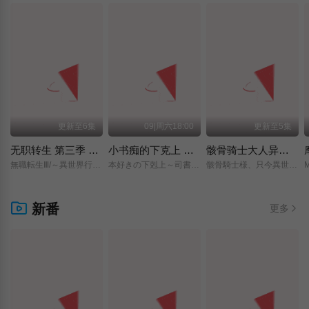
更新至6集
09|周六18:00
更新至5集
无职转生 第三季 ～到了异世界就拿出真本事～
小书痴的下克上 〜为了成为图书管理员而不择手段〜 领主的养女
骸骨骑士大人异世界冒险中 第二季
無職転生Ⅲ/～異世界行ったら本気だす～/
本好きの下剋上～司書になるためには手段を選んでいられません～/領主の養女/
骸骨騎士様、只今異世界へお出掛け中Ⅱ/
新番
更多