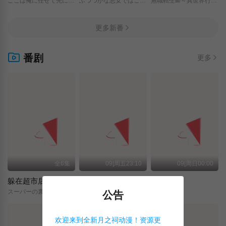
ここは俺に任せて先に行けと言ってから10年がたったら伝説になっていた。/
ふつつかな悪女ではございますが/～雛宮蝶鼠とりかえ伝～/
無職転生Ⅲ/～異世界行ったら本気だす～/
更多新番
番剧
更多
全6集
09|周五23:10
09|周日00:00
躲在超市后门抽烟的两人
关于我转生变成史莱姆这档事 第四季
神之水滴
スーパーの裏でヤニ吸うふたり/
転生したらスライムだった件/第4期/
神の雫/
公告
欢迎来到全新月之祠动漫！资源更