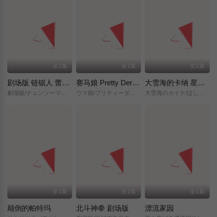
全1集
全1集
全1集
剧场版 链锯人 蕾塞篇(正式版)
赛马娘 Pretty Derby 新时代之门
大雪海的卡纳 星之贤者
劇場版/チェンソーマン/レゼ篇/
ウマ娘/プリティーダービー/新時代の扉/
大雪海のカイナ/ほしのけんじゃ/
全1集
全1集
全1集
颠倒的帕特玛
北斗神拳 剧场版
漂流家园