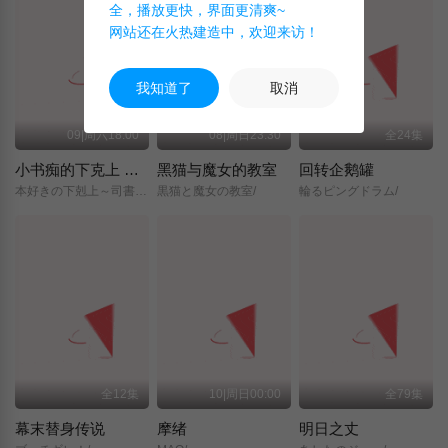
全，播放更快，界面更清爽~
网站还在火热建造中，欢迎来访！
我知道了
取消
09|周六18:00
08|周日23:30
全24集
小书痴的下克上 〜为了成为图书管理员而不择手段〜 领主的养女
黑猫与魔女的教室
回转企鹅罐
本好きの下剋上～司書になるためには手段を選んでいられません～/領主の養女/
黒猫と魔女の教室/
輪るピングドラム/
全12集
10|周日00:00
全79集
幕末替身传说
摩绪
明日之丈