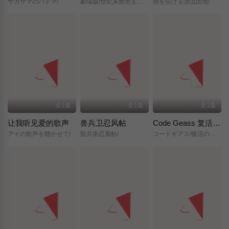
サカサマのパテマ/
劇場版/世紀末救世主伝説/北斗の拳/
雨を告げる漂流団地/
全1集
全1集
全1集
让我听见爱的歌声
兽兵卫忍风帖
Code Geass 复活的鲁路修
アイの歌声を聴かせて/
獣兵衛忍風帖/
コードギアス/復活のルルーシュ/