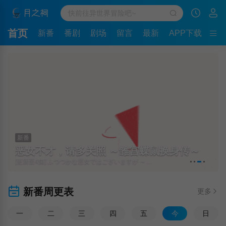
首页
新番
番剧
剧场
留言
最新
APP下载
新番
恶女不才，请多关照 ～雏宫蝶鼠换身传～
[更新至4集] ふつつかな悪女ではございますが ～雛宮蝶鼠とりかえ伝～
新番周更表
更多
一
二
三
四
五
今
日