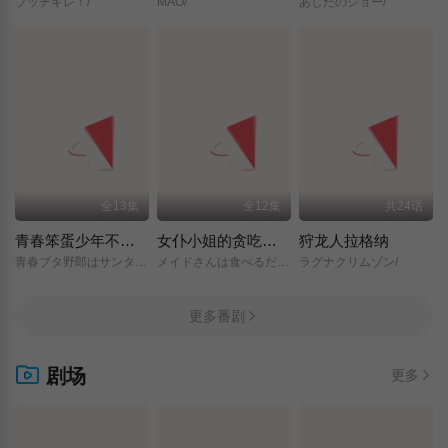
ブッチギレ！/
MAO/
あしたのジョー/
全13集
全12集
共24话
青春笨蛋少年不做圣诞服女郎的梦
女仆小姐的贪吃日常
狩龙人拉格纳
青春ブタ野郎はサンタクロースの夢を見ない/
メイドさんは食べるだけ/
ラグナクリムゾン/
更多番剧
剧场
更多