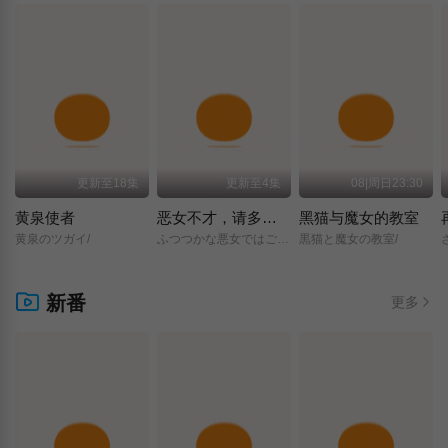
更新至18集
更新至4集
08|周日23:30
黄泉使者
恶女不才，请多关照 ～雏宫蝶鼠换身传～
黑猫与魔女的教室
黄泉のツガイ/
ふつつかな悪女ではございますが/～雛宮蝶鼠とりかえ伝～/
黒猫と魔女の教室/
新番
更多