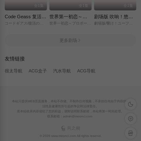
全1集
全1集
全1集
Code Geass 复活的鲁路修
世界第一初恋～求婚篇～
剧场版 吹响！悠风号～想要传达的旋律～
コードギアス/復活のルルーシュ/
世界一初恋～プロポーズ編～/
劇場版/響け！ユーフォニアム～届けたいメロディ～/
更多剧场
友情链接
很太导航
ACG盒子
汽水导航
ACG导航
本站只提供WEB页面服务，本站不存储、不制作任何视频，不承担任何由于内容的合
深色模
法性及健康性所引起的争议和法律责任。
若本站收录内容侵犯了您的权益，请附说明联系邮箱，本站将第一时间处理。
联系邮箱：admin@moonci.com
留言反
APP下
© 2026 www.moonci.com All rights reservd.