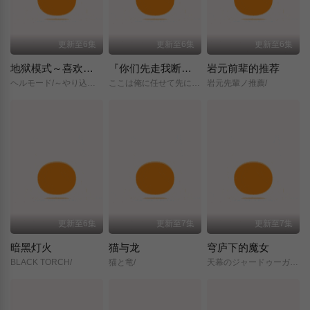
更新至6集
更新至6集
更新至6集
地狱模式～喜欢挑战特殊成就的玩家在废设定的异世界成为无双～第二季
『你们先走我断后』，于是10年后我成为了传说
岩元前辈的推荐
ヘルモード/～やり込み好きのゲーマーは廃設定の異世界で無双する～/2nd/Season/
ここは俺に任せて先に行けと言ってから10年がたったら伝説になっていた。/
岩元先輩ノ推薦/
更新至6集
更新至7集
更新至7集
暗黑灯火
猫与龙
穹庐下的魔女
BLACK TORCH/
猫と竜/
天幕のジャードゥーガル/