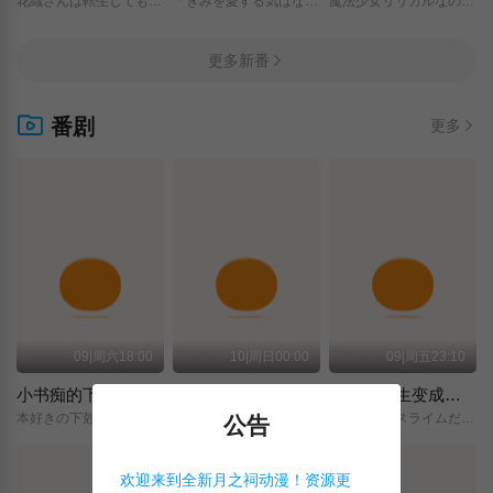
花織さんは転生しても喧嘩がしたい/
「きみを愛する気はない」と言った次期公爵様がなぜか溺愛してきます/
魔法少女リリカルなのは/EXCEEDS/Gun/Blaze/Vengeance/
更多新番
番剧
更多
09|周六18:00
10|周日00:00
09|周五23:10
小书痴的下克上 〜为了成为图书管理员而不择手段〜 领主的养女
摩绪
关于我转生变成史莱姆这档事 第四季
本好きの下剋上～司書になるためには手段を選んでいられません～/領主の養女/
MAO/
転生したらスライムだった件/第4期/
公告
欢迎来到全新月之祠动漫！资源更