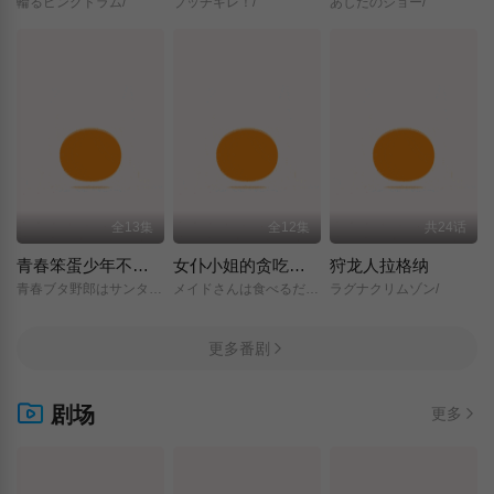
輪るピングドラム/
ブッチギレ！/
あしたのジョー/
全13集
全12集
共24话
青春笨蛋少年不做圣诞服女郎的梦
女仆小姐的贪吃日常
狩龙人拉格纳
青春ブタ野郎はサンタクロースの夢を見ない/
メイドさんは食べるだけ/
ラグナクリムゾン/
更多番剧
剧场
更多