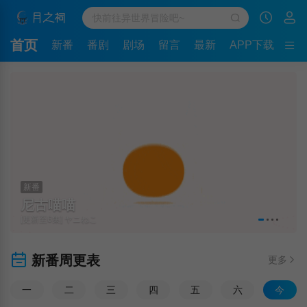
首页
新番
番剧
剧场
留言
最新
APP下载
新番
尼古喵喵
[更新至6集] ヤニねこ
新番周更表
更多
一
二
三
四
五
六
今