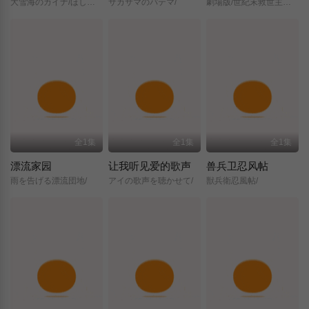
大雪海のカイナ/ほしのけんじゃ/
サカサマのパテマ/
劇場版/世紀末救世主伝説/北斗の拳/
全1集
全1集
全1集
漂流家园
让我听见爱的歌声
兽兵卫忍风帖
雨を告げる漂流団地/
アイの歌声を聴かせて/
獣兵衛忍風帖/