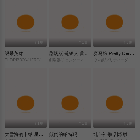
全1集
全1集
全1集
缎带英雄
剧场版 链锯人 蕾塞篇(正式版)
赛马娘 Pretty Derby 新时代之门
THE/RIBBON/HERO/リボンヒーロー/
劇場版/チェンソーマン/レゼ篇/
ウマ娘/プリティーダービー/新時代の扉/
全1集
全1集
全1集
大雪海的卡纳 星之贤者
颠倒的帕特玛
北斗神拳 剧场版