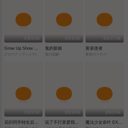
更新至6集
更新至6集
更新至18集
Grow Up Show ～向日葵马戏团～
鬼的新娘
黄泉使者
グロウアップショウ/～ひまわりのサーカス団～/
鬼の花嫁/
黄泉のツガイ/
更新至5集
更新至6集
更新至6集
花织同学转生后还是想干架
说了不打算爱我的公爵继承人，不知为何对我宠爱有加
魔法少女奈叶 EXCEEDS Gun Blaze Vengeance