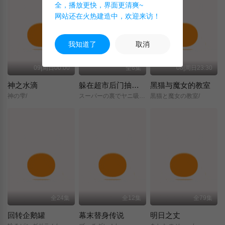
全，播放更快，界面更清爽~
网站还在火热建造中，欢迎来访！
我知道了
取消
09|周日00:00
全6集
08|周日23:30
神之水滴
躲在超市后门抽烟的两人
黑猫与魔女的教室
神の雫/
スーパーの裏でヤニ吸うふたり/
黒猫と魔女の教室/
全24集
全12集
全79集
回转企鹅罐
幕末替身传说
明日之丈