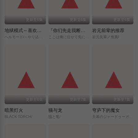
更新至6集
更新至6集
更新至6集
地狱模式～喜欢挑战特殊成就的玩家在废设定的异世界成为无双～第二季
『你们先走我断后』，于是10年后我成为了传说
岩元前辈的推荐
ヘルモード/～やり込み好きのゲーマーは廃設定の異世界で無双する～/2nd/Season/
ここは俺に任せて先に行けと言ってから10年がたったら伝説になっていた。/
岩元先輩ノ推薦/
更新至6集
更新至7集
更新至7集
暗黑灯火
猫与龙
穹庐下的魔女
BLACK TORCH/
猫と竜/
天幕のジャードゥーガル/