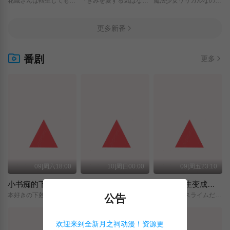
花織さんは転生しても喧嘩がしたい/
「きみを愛する気はない」と言った次期公爵様がなぜか溺愛してきます/
魔法少女リリカルなのは/EXCEEDS/Gun/Blaze/Vengeance/
更多新番
番剧
更多
09|周六18:00
10|周日00:00
09|周五23:10
小书痴的下克上 〜为了成为图书管理员而不择手段〜 领主的养女
摩绪
关于我转生变成史莱姆这档事 第四季
本好きの下剋上～司書になるためには手段を選んでいられません～/領主の養女/
MAO/
転生したらスライムだった件/第4期/
公告
欢迎来到全新月之祠动漫！资源更