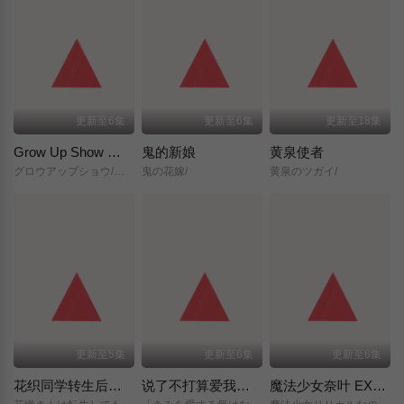
更新至6集
更新至6集
更新至18集
Grow Up Show ～向日葵马戏团～
鬼的新娘
黄泉使者
グロウアップショウ/～ひまわりのサーカス団～/
鬼の花嫁/
黄泉のツガイ/
更新至5集
更新至6集
更新至6集
花织同学转生后还是想干架
说了不打算爱我的公爵继承人，不知为何对我宠爱有加
魔法少女奈叶 EXCEEDS Gun Blaze Vengeance