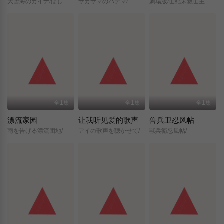
大雪海のカイナ/ほしのけんじゃ/
サカサマのパテマ/
劇場版/世紀末救世主伝説/北斗の拳/
全1集
全1集
全1集
漂流家园
让我听见爱的歌声
兽兵卫忍风帖
雨を告げる漂流団地/
アイの歌声を聴かせて/
獣兵衛忍風帖/