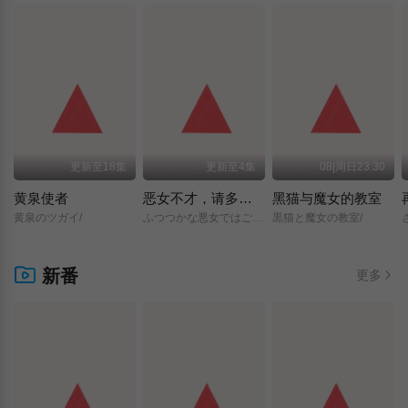
更新至18集
更新至4集
08|周日23:30
黄泉使者
恶女不才，请多关照 ～雏宫蝶鼠换身传～
黑猫与魔女的教室
黄泉のツガイ/
ふつつかな悪女ではございますが/～雛宮蝶鼠とりかえ伝～/
黒猫と魔女の教室/
新番
更多