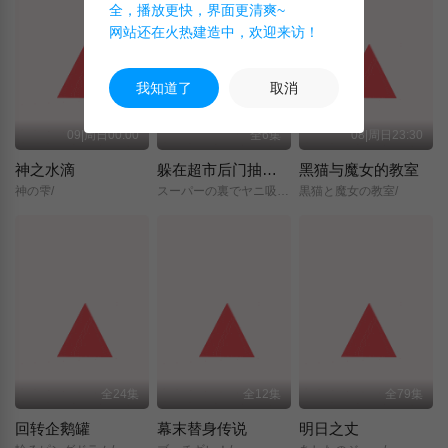
全，播放更快，界面更清爽~
网站还在火热建造中，欢迎来访！
我知道了
取消
09|周日00:00
全6集
08|周日23:30
神之水滴
躲在超市后门抽烟的两人
黑猫与魔女的教室
神の雫/
スーパーの裏でヤニ吸うふたり/
黒猫と魔女の教室/
全24集
全12集
全79集
回转企鹅罐
幕末替身传说
明日之丈