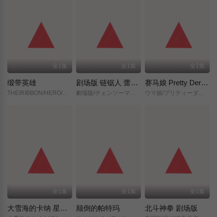
全1集
全1集
全1集
缎带英雄
剧场版 链锯人 蕾塞篇(正式版)
赛马娘 Pretty Derby 新时代之门
THE/RIBBON/HERO/リボンヒーロー/
劇場版/チェンソーマン/レゼ篇/
ウマ娘/プリティーダービー/新時代の扉/
全1集
全1集
全1集
大雪海的卡纳 星之贤者
颠倒的帕特玛
北斗神拳 剧场版