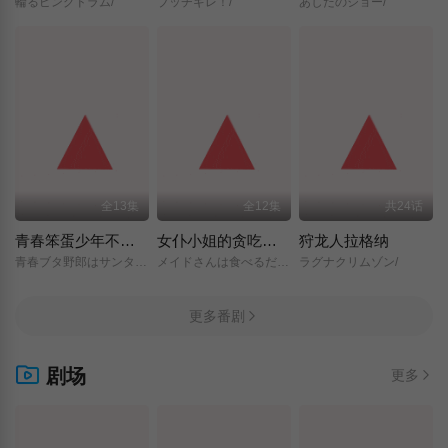
輪るピングドラム/
ブッチギレ！/
あしたのジョー/
全13集
全12集
共24话
青春笨蛋少年不做圣诞服女郎的梦
女仆小姐的贪吃日常
狩龙人拉格纳
青春ブタ野郎はサンタクロースの夢を見ない/
メイドさんは食べるだけ/
ラグナクリムゾン/
更多番剧
剧场
更多