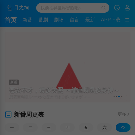
首页
新番
番剧
剧场
留言
最新
APP下载
新番
恶女不才，请多关照 ～雏宫蝶鼠换身传～
[更新至4集] ふつつかな悪女ではございますが ～雛宮蝶鼠とりかえ伝～
新番周更表
更多
一
二
三
四
五
六
今