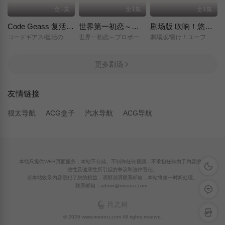
全1集
全1集
全1集
Code Geass 复活的鲁路修
世界第一初恋～求婚篇～
剧场版 吹响！悠风号～想要传达的旋律～
コードギアス/復活のルルーシュ/
世界一初恋～プロポーズ編～/
劇場版/響け！ユーフォニアム～届けたいメロディ～/
更多剧场
友情链接
很太导航
ACG盒子
汽水导航
ACG导航
本站只提供WEB页面服务，本站不存储、不制作任何视频，不承担任何由于内容的合
深色模
法性及健康性所引起的争议和法律责任。
若本站收录内容侵犯了您的权益，请附说明联系邮箱，本站将第一时间处理。
联系邮箱：admin@moonci.com
留言反
APP下
© 2026 www.moonci.com All rights reservd.