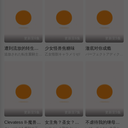
更新至6集
更新至6集
更新至5集
遭到流放的转生重骑士凭借游戏知识大开无双
少女怪兽焦糖味
澈底对你成瘾
追放された転生重騎士はゲーム知識で無双する/
乙女怪獣キャラメリゼ/
パーフェクトアディクション/
更新至5集
更新至7集
更新至5集
Clevatess II-魔兽之王与虚假的勇者传承-
女主角？圣女？不，我是杂役女仆（自豪）！
不虐待我的继母与继姐