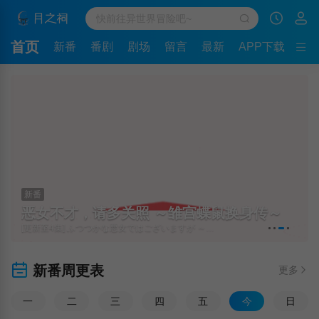
首页
新番
番剧
剧场
留言
最新
APP下载
新番
恶女不才，请多关照 ～雏宫蝶鼠换身传～
[更新至4集] ふつつかな悪女ではございますが ～雛宮蝶鼠とりかえ伝～
新番周更表
更多
一
二
三
四
五
今
日