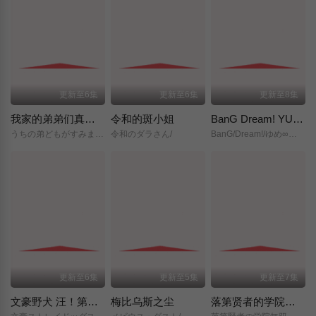
更新至6集
更新至6集
更新至8集
我家的弟弟们真是让您费心了
令和的斑小姐
BanG Dream! YUME∞MITA
うちの弟どもがすみません/
令和のダラさん/
BanG/Dream!/ゆめ∞みた/
更新至6集
更新至5集
更新至7集
文豪野犬 汪！第二季
梅比乌斯之尘
落第贤者的学院无双～第二次转生的S级开外挂魔术师冒险录～