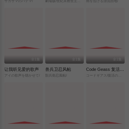
サカサマのパテマ/
劇場版/世紀末救世主伝説/北斗の拳/
雨を告げる漂流団地/
全1集
全1集
全1集
让我听见爱的歌声
兽兵卫忍风帖
Code Geass 复活的鲁路修
アイの歌声を聴かせて/
獣兵衛忍風帖/
コードギアス/復活のルルーシュ/