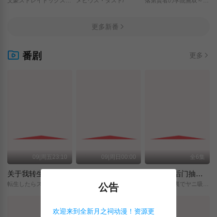
文豪ストレイドッグス/わん！２/
メビウス・ダスト/
落第賢者の学院無双～二度目の転生、Sランクチート魔術師冒険録～/
更多新番
番剧
更多
09|周五23:10
09|周日00:00
全6集
关于我转生变成史莱姆这档事 第四季
神之水滴
躲在超市后门抽烟的两人
転生したらスライムだった件/第4期/
神の雫/
スーパーの裏でヤニ吸うふたり/
公告
欢迎来到全新月之祠动漫！资源更