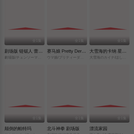
全1集
全1集
全1集
剧场版 链锯人 蕾塞篇(正式版)
赛马娘 Pretty Derby 新时代之门
大雪海的卡纳 星之贤者
劇場版/チェンソーマン/レゼ篇/
ウマ娘/プリティーダービー/新時代の扉/
大雪海のカイナ/ほしのけんじゃ/
全1集
全1集
全1集
颠倒的帕特玛
北斗神拳 剧场版
漂流家园