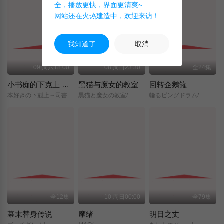
全，播放更快，界面更清爽~
网站还在火热建造中，欢迎来访！
我知道了
取消
09|周六18:00
08|周日23:30
全24集
小书痴的下克上 〜为了成为图书管理员而不择手段〜 领主的养女
黑猫与魔女的教室
回转企鹅罐
本好きの下剋上～司書になるためには手段を選んでいられません～/領主の養女/
黒猫と魔女の教室/
輪るピングドラム/
全12集
10|周日00:00
全79集
幕末替身传说
摩绪
明日之丈