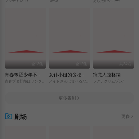
ブッチギレ！/
MAO/
あしたのジョー/
全13集
全12集
共24话
青春笨蛋少年不做圣诞服女郎的梦
女仆小姐的贪吃日常
狩龙人拉格纳
青春ブタ野郎はサンタクロースの夢を見ない/
メイドさんは食べるだけ/
ラグナクリムゾン/
更多番剧
剧场
更多