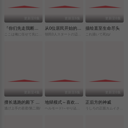
更新至6集
更新至6集
更新至6集
『你们先走我断后』，于是10年后我成为了传说
从0位居民开始的边境领主大人
描绘直至生命尽头
ここは俺に任せて先に行けと言ってから10年がたったら伝説になっていた。/
領民0人スタートの辺境領主様/
これ描いて死ね/
更新至4集
更新至6集
更新至6集
擅长逃跑的殿下 第二季
地狱模式～喜欢挑战特殊成就的玩家在废设定的异世界成为无双～第二季
正后方的神威
逃げ上手の若君/第二期/
ヘルモード/～やり込み好きのゲーマーは廃設定の異世界で無双する～/2nd/Season/
うしろの正面カムイさん/