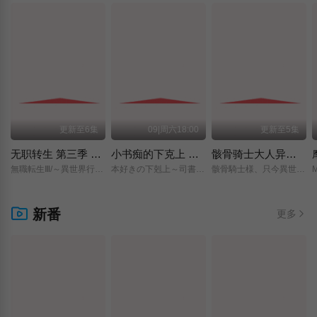
更新至6集
09|周六18:00
更新至5集
无职转生 第三季 ～到了异世界就拿出真本事～
小书痴的下克上 〜为了成为图书管理员而不择手段〜 领主的养女
骸骨骑士大人异世界冒险中 第二季
無職転生Ⅲ/～異世界行ったら本気だす～/
本好きの下剋上～司書になるためには手段を選んでいられません～/領主の養女/
骸骨騎士様、只今異世界へお出掛け中Ⅱ/
新番
更多