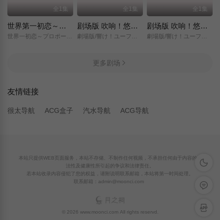
全1集
全1集
全1集
世界第一初恋～求婚篇～
剧场版 吹响！悠风号～想要传达的旋律～
剧场版 吹响！悠风号～誓言的终章～
世界一初恋～プロポーズ編～/
劇場版/響け！ユーフォニアム～届けたいメロディ～/
劇場版/響け！ユーフォニアム～誓いのフィナーレ～/
更多剧场
友情链接
很太导航
ACG盒子
汽水导航
ACG导航
本站只提供WEB页面服务，本站不存储、不制作任何视频，不承担任何由于内容的合
深色模
法性及健康性所引起的争议和法律责任。
若本站收录内容侵犯了您的权益，请附说明联系邮箱，本站将第一时间处理。
联系邮箱：admin@moonci.com
留言反
APP下
© 2026 www.moonci.com All rights reservd.