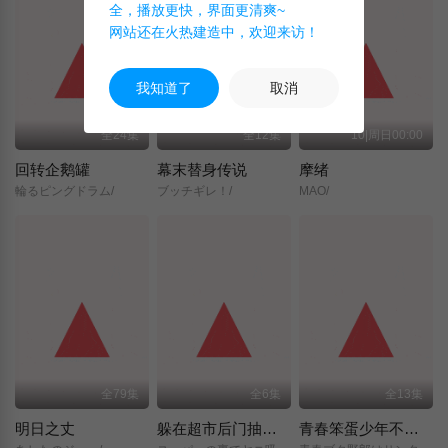
全，播放更快，界面更清爽~
网站还在火热建造中，欢迎来访！
我知道了
取消
全24集
全12集
10|周日00:00
回转企鹅罐
幕末替身传说
摩绪
輪るピングドラム/
ブッチギレ！/
MAO/
全79集
全6集
全13集
明日之丈
躲在超市后门抽烟的两人
青春笨蛋少年不做圣诞服女郎的梦