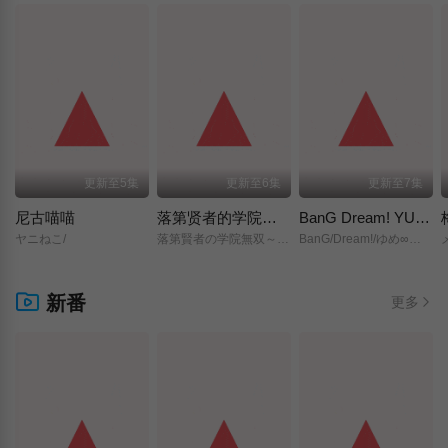
更新至5集
更新至6集
更新至7集
尼古喵喵
落第贤者的学院无双～第二次转生的S级开外挂魔术师冒险录～
BanG Dream! YUME∞MITA
ヤニねこ/
落第賢者の学院無双～二度目の転生、Sランクチート魔術師冒険録～/
BanG/Dream!/ゆめ∞みた/
新番
更多