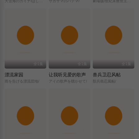
大雪海のカイナ/ほしのけんじゃ/
サカサマのパテマ/
劇場版/世紀末救世主伝説/北斗の拳/
全1集
全1集
全1集
漂流家园
让我听见爱的歌声
兽兵卫忍风帖
雨を告げる漂流団地/
アイの歌声を聴かせて/
獣兵衛忍風帖/