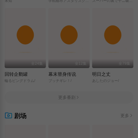
未知
学戦都市アスタリスク/2nd/SEASON/
スーパーの裏でヤニ吸うふたり/
全24集
全12集
全79集
回转企鹅罐
幕末替身传说
明日之丈
輪るピングドラム/
ブッチギレ！/
あしたのジョー/
更多番剧
剧场
更多