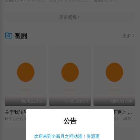
天幕のジャードゥーガル/
グロウアップショウ/～ひまわりのサーカス団～/
黄泉のツガイ/
更多新番
番剧
更多
09|周五23:10
09|周日00:00
09|周六18:00
关于我转生变成史莱姆这档事 第四季
神之水滴
小书痴的下克上 〜为了成为图书管理员而不择手段〜 领主的养女
転生したらスライムだった件/第4期/
神の雫/
本好きの下剋上～司書になるためには手段を選んでいられません～/領主の養女/
公告
欢迎来到全新月之祠动漫！资源更