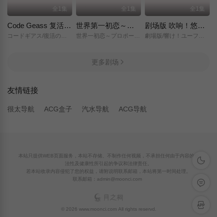
全1集
全1集
全1集
Code Geass 复活的鲁路修
世界第一初恋～求婚篇～
剧场版 吹响！悠风号～想要传达的旋律～
コードギアス/復活のルルーシュ/
世界一初恋～プロポーズ編～/
劇場版/響け！ユーフォニアム～届けたいメロディ～/
更多剧场
友情链接
很太导航
ACG盒子
汽水导航
ACG导航
本站只提供WEB页面服务，本站不存储、不制作任何视频，不承担任何由于内容的合
深色模
法性及健康性所引起的争议和法律责任。
若本站收录内容侵犯了您的权益，请附说明联系邮箱，本站将第一时间处理。
联系邮箱：admin@moonci.com
留言反
APP下
© 2026 www.moonci.com All rights reservd.