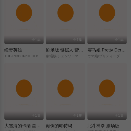
全1集
全1集
全1集
缎带英雄
剧场版 链锯人 蕾塞篇(正式版)
赛马娘 Pretty Derby 新时代之门
THE/RIBBON/HERO/リボンヒーロー/
劇場版/チェンソーマン/レゼ篇/
ウマ娘/プリティーダービー/新時代の扉/
全1集
全1集
全1集
大雪海的卡纳 星之贤者
颠倒的帕特玛
北斗神拳 剧场版