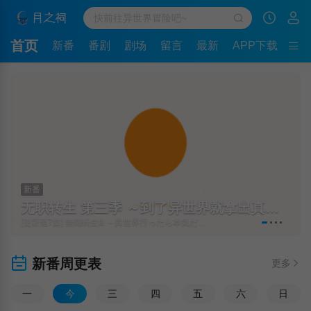
首页
新番
番剧
剧场
留言
最新
APP下载
新番
无职转生 第三季 ～到了异世界就拿出真本事～
[更新至7集] 無職転生Ⅲ ～異世界行ったら本気だす～
新番周更表
更多
一
今
三
四
五
六
日