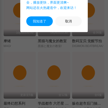
全，播放更快，界面更清爽~
网站还在火热建造中，欢迎来访！
我知道了
取消
10|周日00:00
08|周日23:30
全36集
摩绪
黑猫与魔女的教室
数码宝贝 觉醒节拍
MAO/
黒猫と魔女の教室/
DIGIMON BEATBREAK/
更新至5集
全12集
全6集
最终幻想系列
学战都市 六芒星 第二季
躲在超市后门抽烟的两人