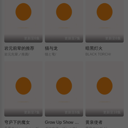
更新至6集
更新至7集
更新至6集
岩元前辈的推荐
猫与龙
暗黑灯火
岩元先輩ノ推薦/
猫と竜/
BLACK TORCH/
更新至7集
更新至6集
更新至18集
穹庐下的魔女
Grow Up Show ～向日葵马戏团～
黄泉使者