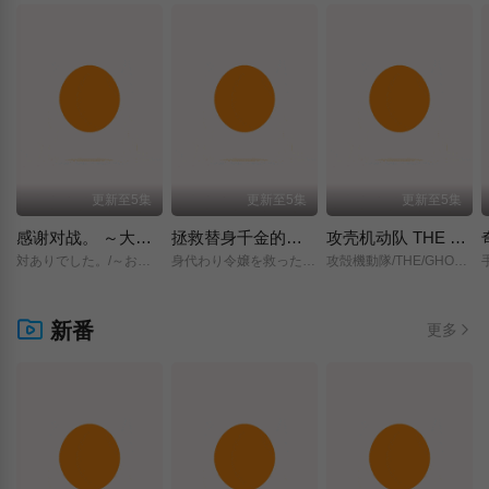
更新至5集
更新至5集
更新至5集
感谢对战。 ～大小姐才不玩格斗游戏～
拯救替身千金的是冷酷无情冰之王子的爱
攻壳机动队 THE GHOST IN THE SHELL
対ありでした。/～お嬢さまは格闘ゲームなんてしない～/
身代わり令嬢を救ったのは冷酷無慈悲な氷の王子の愛でした/
攻殻機動隊/THE/GHOST/IN/THE/SHELL/
新番
更多