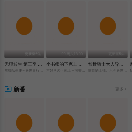
更新至6集
09|周六18:00
更新至5集
无职转生 第三季 ～到了异世界就拿出真本事～
小书痴的下克上 〜为了成为图书管理员而不择手段〜 领主的养女
骸骨骑士大人异世界冒险中 第二季
無職転生Ⅲ/～異世界行ったら本気だす～/
本好きの下剋上～司書になるためには手段を選んでいられません～/領主の養女/
骸骨騎士様、只今異世界へお出掛け中Ⅱ/
新番
更多