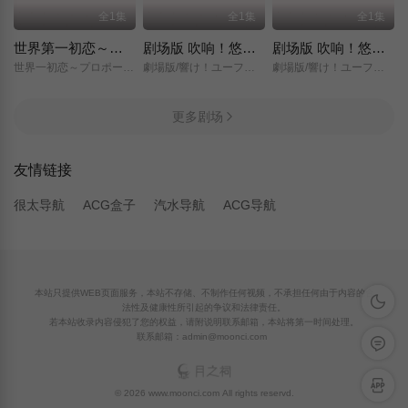
全1集
全1集
全1集
世界第一初恋～求婚篇～
剧场版 吹响！悠风号～想要传达的旋律～
剧场版 吹响！悠风号～誓言的终章～
世界一初恋～プロポーズ編～/
劇場版/響け！ユーフォニアム～届けたいメロディ～/
劇場版/響け！ユーフォニアム～誓いのフィナーレ～/
更多剧场
友情链接
很太导航
ACG盒子
汽水导航
ACG导航
本站只提供WEB页面服务，本站不存储、不制作任何视频，不承担任何由于内容的合
深色模
法性及健康性所引起的争议和法律责任。
若本站收录内容侵犯了您的权益，请附说明联系邮箱，本站将第一时间处理。
联系邮箱：admin@moonci.com
留言反
APP下
© 2026 www.moonci.com All rights reservd.