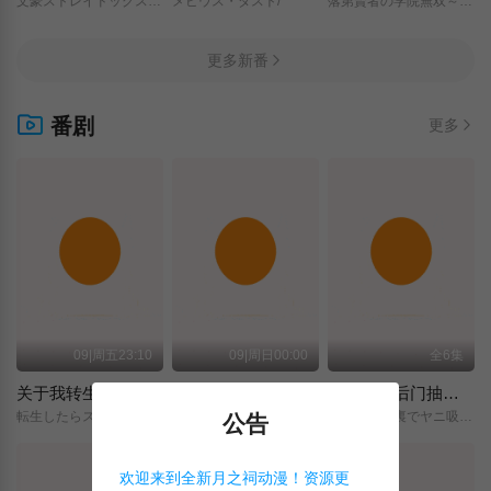
文豪ストレイドッグス/わん！２/
メビウス・ダスト/
落第賢者の学院無双～二度目の転生、Sランクチート魔術師冒険録～/
更多新番
番剧
更多
09|周五23:10
09|周日00:00
全6集
关于我转生变成史莱姆这档事 第四季
神之水滴
躲在超市后门抽烟的两人
転生したらスライムだった件/第4期/
神の雫/
スーパーの裏でヤニ吸うふたり/
公告
欢迎来到全新月之祠动漫！资源更