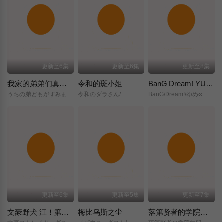
更新至6集
更新至6集
更新至8集
我家的弟弟们真是让您费心了
令和的斑小姐
BanG Dream! YUME∞MITA
うちの弟どもがすみません/
令和のダラさん/
BanG/Dream!/ゆめ∞みた/
更新至6集
更新至5集
更新至7集
文豪野犬 汪！第二季
梅比乌斯之尘
落第贤者的学院无双～第二次转生的S级开外挂魔术师冒险录～