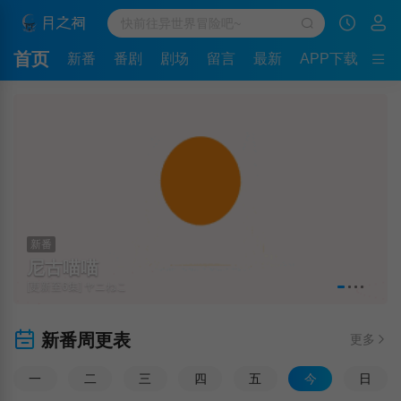
首页
新番
番剧
剧场
留言
最新
APP下载
新番
尼古喵喵
[更新至6集] ヤニねこ
新番周更表
更多
一
二
三
四
五
今
日