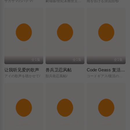
サカサマのパテマ/
劇場版/世紀末救世主伝説/北斗の拳/
雨を告げる漂流団地/
全1集
全1集
全1集
让我听见爱的歌声
兽兵卫忍风帖
Code Geass 复活的鲁路修
アイの歌声を聴かせて/
獣兵衛忍風帖/
コードギアス/復活のルルーシュ/