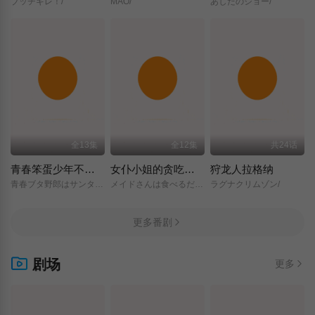
ブッチギレ！/
MAO/
あしたのジョー/
全13集
全12集
共24话
青春笨蛋少年不做圣诞服女郎的梦
女仆小姐的贪吃日常
狩龙人拉格纳
青春ブタ野郎はサンタクロースの夢を見ない/
メイドさんは食べるだけ/
ラグナクリムゾン/
更多番剧
剧场
更多