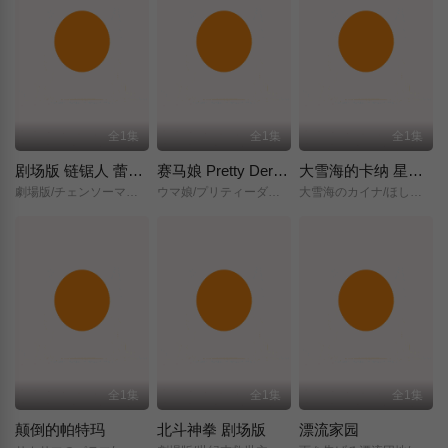
全1集
全1集
全1集
剧场版 链锯人 蕾塞篇(正式版)
赛马娘 Pretty Derby 新时代之门
大雪海的卡纳 星之贤者
劇場版/チェンソーマン/レゼ篇/
ウマ娘/プリティーダービー/新時代の扉/
大雪海のカイナ/ほしのけんじゃ/
全1集
全1集
全1集
颠倒的帕特玛
北斗神拳 剧场版
漂流家园