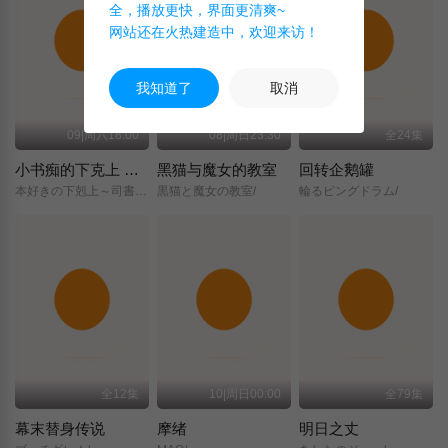
全，播放更快，界面更清爽~
网站还在火热建造中，欢迎来访！
我知道了
取消
09|周六18:00
08|周日23:30
全24集
小书痴的下克上 〜为了成为图书管理员而不择手段〜 领主的养女
黑猫与魔女的教室
回转企鹅罐
本好きの下剋上～司書になるためには手段を選んでいられません～/領主の養女/
黒猫と魔女の教室/
輪るピングドラム/
全12集
10|周日00:00
全79集
幕末替身传说
摩绪
明日之丈