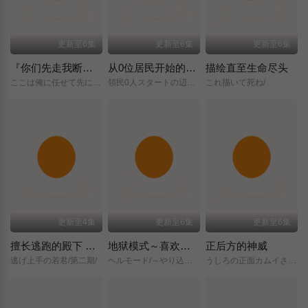
更新至6集
更新至6集
更新至6集
『你们先走我断后』，于是10年后我成为了传说
从0位居民开始的边境领主大人
描绘直至生命尽头
ここは俺に任せて先に行けと言ってから10年がたったら伝説になっていた。/
領民0人スタートの辺境領主様/
これ描いて死ね/
更新至4集
更新至6集
更新至6集
擅长逃跑的殿下 第二季
地狱模式～喜欢挑战特殊成就的玩家在废设定的异世界成为无双～第二季
正后方的神威
逃げ上手の若君/第二期/
ヘルモード/～やり込み好きのゲーマーは廃設定の異世界で無双する～/2nd/Season/
うしろの正面カムイさん/