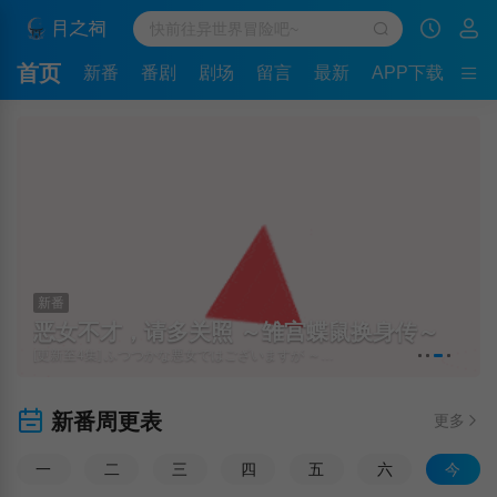
首页
新番
番剧
剧场
留言
最新
APP下载
新番
恶女不才，请多关照 ～雏宫蝶鼠换身传～
[更新至4集] ふつつかな悪女ではございますが ～雛宮蝶鼠とりかえ伝～
新番周更表
更多
一
二
三
四
五
六
今