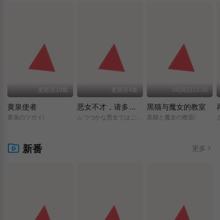
更新至18集
更新至4集
08|周日23:30
黄泉使者
恶女不才，请多关照 ～雏宫蝶鼠换身传～
黑猫与魔女的教室
黄泉のツガイ/
ふつつかな悪女ではございますが/～雛宮蝶鼠とりかえ伝～/
黒猫と魔女の教室/
新番
更多