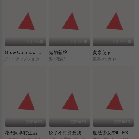
更新至6集
更新至6集
更新至18集
Grow Up Show ～向日葵马戏团～
鬼的新娘
黄泉使者
グロウアップショウ/～ひまわりのサーカス団～/
鬼の花嫁/
黄泉のツガイ/
更新至5集
更新至6集
更新至6集
花织同学转生后还是想干架
说了不打算爱我的公爵继承人，不知为何对我宠爱有加
魔法少女奈叶 EXCEEDS Gun Blaze Vengeance