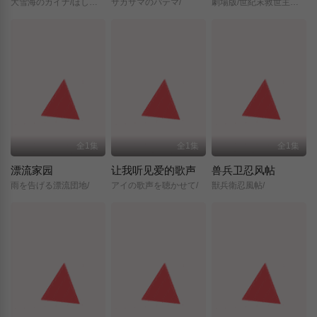
大雪海のカイナ/ほしのけんじゃ/
サカサマのパテマ/
劇場版/世紀末救世主伝説/北斗の拳/
全1集
全1集
全1集
漂流家园
让我听见爱的歌声
兽兵卫忍风帖
雨を告げる漂流団地/
アイの歌声を聴かせて/
獣兵衛忍風帖/