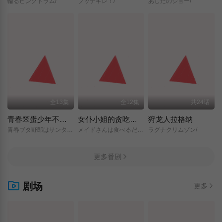
輪るピングドラム/
ブッチギレ！/
あしたのジョー/
全13集
全12集
共24话
青春笨蛋少年不做圣诞服女郎的梦
女仆小姐的贪吃日常
狩龙人拉格纳
青春ブタ野郎はサンタクロースの夢を見ない/
メイドさんは食べるだけ/
ラグナクリムゾン/
更多番剧
剧场
更多