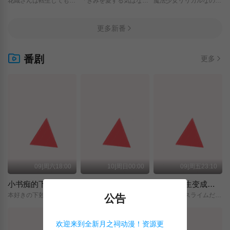
花織さんは転生しても喧嘩がしたい/
「きみを愛する気はない」と言った次期公爵様がなぜか溺愛してきます/
魔法少女リリカルなのは/EXCEEDS/Gun/Blaze/Vengeance/
更多新番
番剧
更多
09|周六18:00
10|周日00:00
09|周五23:10
小书痴的下克上 〜为了成为图书管理员而不择手段〜 领主的养女
摩绪
关于我转生变成史莱姆这档事 第四季
本好きの下剋上～司書になるためには手段を選んでいられません～/領主の養女/
MAO/
転生したらスライムだった件/第4期/
公告
欢迎来到全新月之祠动漫！资源更