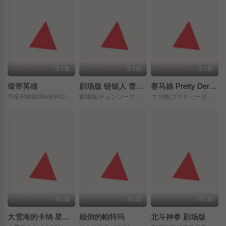
全1集
全1集
全1集
缎带英雄
剧场版 链锯人 蕾塞篇(正式版)
赛马娘 Pretty Derby 新时代之门
THE/RIBBON/HERO/リボンヒーロー/
劇場版/チェンソーマン/レゼ篇/
ウマ娘/プリティーダービー/新時代の扉/
全1集
全1集
全1集
大雪海的卡纳 星之贤者
颠倒的帕特玛
北斗神拳 剧场版