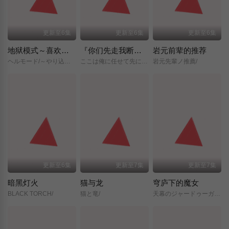
更新至6集
更新至6集
更新至6集
地狱模式～喜欢挑战特殊成就的玩家在废设定的异世界成为无双～第二季
『你们先走我断后』，于是10年后我成为了传说
岩元前辈的推荐
ヘルモード/～やり込み好きのゲーマーは廃設定の異世界で無双する～/2nd/Season/
ここは俺に任せて先に行けと言ってから10年がたったら伝説になっていた。/
岩元先輩ノ推薦/
更新至6集
更新至7集
更新至7集
暗黑灯火
猫与龙
穹庐下的魔女
BLACK TORCH/
猫と竜/
天幕のジャードゥーガル/