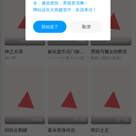
全，播放更快，界面更清爽~
网站还在火热建造中，欢迎来访！
我知道了
取消
09|周日00:00
全6集
08|周日23:30
神之水滴
躲在超市后门抽烟的两人
黑猫与魔女的教室
神の雫/
スーパーの裏でヤニ吸うふたり/
黒猫と魔女の教室/
全24集
全12集
全79集
回转企鹅罐
幕末替身传说
明日之丈