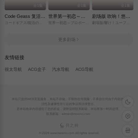
全1集
全1集
全1集
Code Geass 复活的鲁路修
世界第一初恋～求婚篇～
剧场版 吹响！悠风号～想要传达的旋律～
コードギアス/復活のルルーシュ/
世界一初恋～プロポーズ編～/
劇場版/響け！ユーフォニアム～届けたいメロディ～/
更多剧场
友情链接
很太导航
ACG盒子
汽水导航
ACG导航
本站只提供WEB页面服务，本站不存储、不制作任何视频，不承担任何由于内容的合
深色模
法性及健康性所引起的争议和法律责任。
若本站收录内容侵犯了您的权益，请附说明联系邮箱，本站将第一时间处理。
联系邮箱：admin@moonci.com
留言反
APP下
© 2026 www.moonci.com All rights reservd.