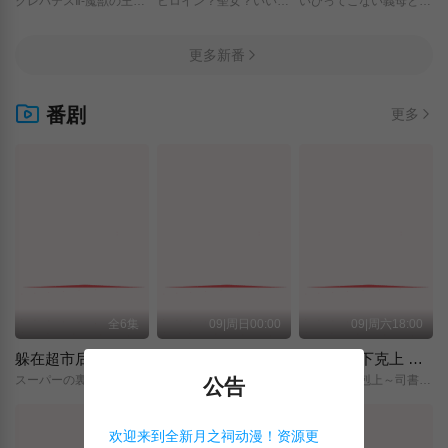
クレバテスⅡ-魔獣の王と偽りの勇者伝承-/
ヒロイン？聖女？いいえ、オールワークスメイドです（誇）！/
いびってこない義母と義姉/
更多新番
番剧
更多
全6集
09|周日00:00
09|周六18:00
躲在超市后门抽烟的两人
神之水滴
小书痴的下克上 〜为了成为图书管理员而不择手段〜 领主的养女
スーパーの裏でヤニ吸うふたり/
神の雫/
本好きの下剋上～司書になるためには手段を選んでいられません～/領主の養女/
公告
欢迎来到全新月之祠动漫！资源更