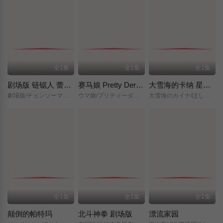
全1集
全1集
全1集
剧场版 链锯人 蕾塞篇(正式版)
赛马娘 Pretty Derby 新时代之门
大雪海的卡纳 星之贤者
劇場版/チェンソーマン/レゼ篇/
ウマ娘/プリティーダービー/新時代の扉/
大雪海のカイナ/ほしのけんじゃ/
全1集
全1集
全1集
颠倒的帕特玛
北斗神拳 剧场版
漂流家园