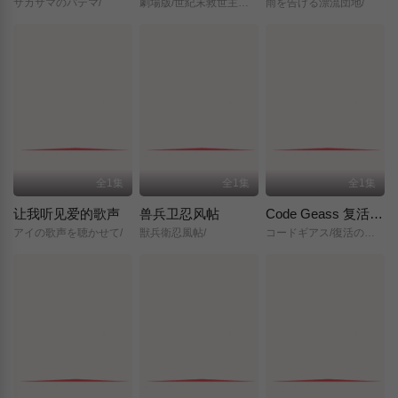
サカサマのパテマ/
劇場版/世紀末救世主伝説/北斗の拳/
雨を告げる漂流団地/
全1集
全1集
全1集
让我听见爱的歌声
兽兵卫忍风帖
Code Geass 复活的鲁路修
アイの歌声を聴かせて/
獣兵衛忍風帖/
コードギアス/復活のルルーシュ/