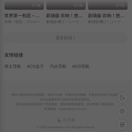
全1集
全1集
全1集
世界第一初恋～求婚篇～
剧场版 吹响！悠风号～想要传达的旋律～
剧场版 吹响！悠风号～誓言的终章～
世界一初恋～プロポーズ編～/
劇場版/響け！ユーフォニアム～届けたいメロディ～/
劇場版/響け！ユーフォニアム～誓いのフィナーレ～/
更多剧场
友情链接
很太导航
ACG盒子
汽水导航
ACG导航
本站只提供WEB页面服务，本站不存储、不制作任何视频，不承担任何由于内容的合
深色模
法性及健康性所引起的争议和法律责任。
若本站收录内容侵犯了您的权益，请附说明联系邮箱，本站将第一时间处理。
联系邮箱：admin@moonci.com
留言反
APP下
© 2026 www.moonci.com All rights reservd.