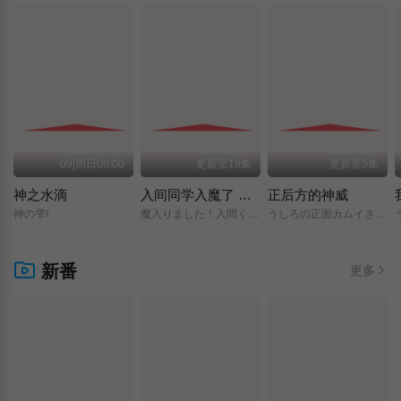
09|周日00:00
更新至18集
更新至5集
神之水滴
入间同学入魔了 第四季
正后方的神威
神の雫/
魔入りました！入間くん/第4シリーズ/
うしろの正面カムイさん/
新番
更多