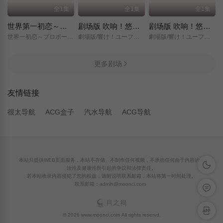
全1集
全1集
全1集
世界第一初恋～求婚篇～
剧场版 吹响！悠风号～想要传达的旋律～
剧场版 吹响！悠风号～誓言的终章～
世界一初恋～プロポーズ編～/
劇場版/響け！ユーフォニアム～届けたいメロディ～/
劇場版/響け！ユーフォニアム～誓いのフィナーレ～/
更多剧场
友情链接
很太导航
ACG盒子
汽水导航
ACG导航
本站只提供WEB页面服务，本站不存储、不制作任何视频，不承担任何由于内容的合
深色模
法性及健康性所引起的争议和法律责任。
若本站收录内容侵犯了您的权益，请附说明联系邮箱，本站将第一时间处理。
联系邮箱：admin@moonci.com
留言反
APP下
© 2026 www.moonci.com All rights reservd.