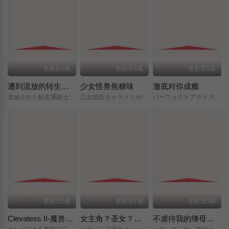
更新至6集
更新至6集
更新至5集
遭到流放的转生重骑士凭借游戏知识大开无双
少女怪兽焦糖味
澈底对你成瘾
追放された転生重騎士はゲーム知識で無双する/
乙女怪獣キャラメリゼ/
パーフェクトアディクション/
更新至5集
更新至7集
更新至5集
Clevatess II-魔兽之王与虚假的勇者传承-
女主角？圣女？不，我是杂役女仆（自豪）！
不虐待我的继母与继姐