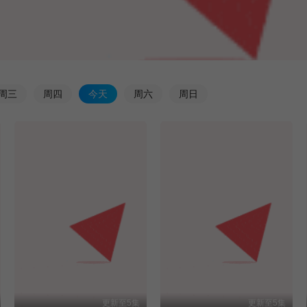
周
三
周
四
今
天
周
六
周
日
更新至5集
更新至5集