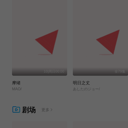
10|周日00:00
全79集
摩绪
明日之丈
MAO/
あしたのジョー/
剧场
更多