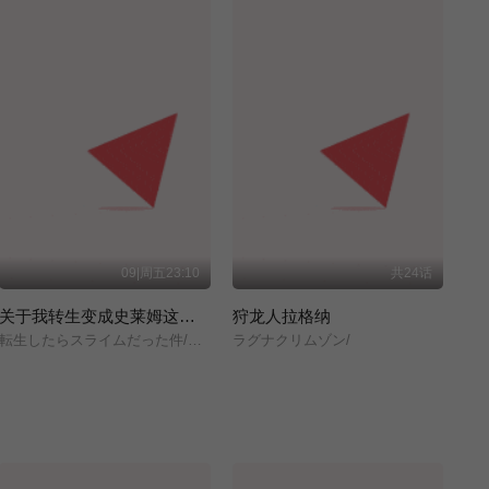
09|周五23:10
共24话
关于我转生变成史莱姆这档事 第四季
狩龙人拉格纳
転生したらスライムだった件/第4期/
ラグナクリムゾン/