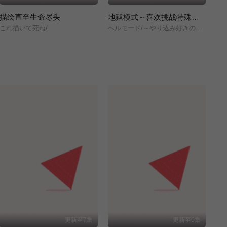
描绘直至生命尽头
地狱模式～喜欢挑战特殊成就的玩家在废设定的异世界成为无双～第二季
擅
これ描いて死ね/
ヘルモード/～やり込み好きのゲーマーは廃設定の異世界で無双する～/2nd/Season/
逃
更新至7集
更新至6集