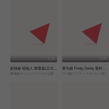
全1集
全1集
剧场版 链锯人 蕾塞篇(正式版)
赛马娘 Pretty Derby 新时代之门
劇場版/チェンソーマン/レゼ篇/
ウマ娘/プリティーダービー/新時代の扉/