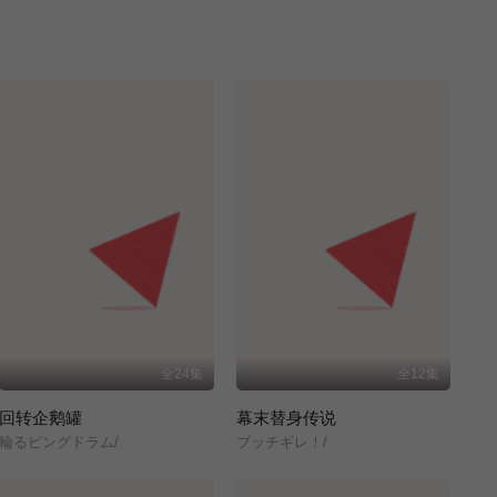
全24集
全12集
回转企鹅罐
幕末替身传说
輪るピングドラム/
ブッチギレ！/