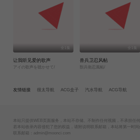
全1集
全1集
让我听见爱的歌声
兽兵卫忍风帖
アイの歌声を聴かせて/
獣兵衛忍風帖/
友情链接
很太导航
ACG盒子
汽水导航
ACG导航
本站只提供WEB页面服务，本站不存储、不制作任何视频，不承担任
若本站收录内容侵犯了您的权益，请附说明联系邮箱，本站将第一时间
联系邮箱：admin@moonci.com