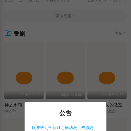
乙女ゲー世界はモブに厳しい世界です2/
令和のダラさん/
文豪ストレイドッグス/わん！２/
更多新番
番剧
更多
09|周日00:00
09|周六18:00
08|周日23:30
神之水滴
小书痴的下克上 〜为了成为图书管理员而不择手段〜 领主的养女
黑猫与魔女的教室
神の雫/
本好きの下剋上～司書になるためには手段を選んでいられません～/領主の養女/
黒猫と魔女の教室/
公告
欢迎来到全新月之祠动漫！资源更