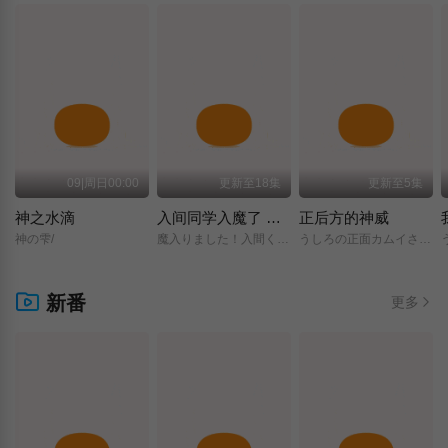
09|周日00:00
更新至18集
更新至5集
神之水滴
入间同学入魔了 第四季
正后方的神威
神の雫/
魔入りました！入間くん/第4シリーズ/
うしろの正面カムイさん/
新番
更多