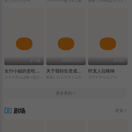
あしたのジョー/
スーパーの裏でヤニ吸うふたり/
青春ブタ野郎はサンタクロースの夢を見ない/
全12集
09|周五23:10
共24话
女仆小姐的贪吃日常
关于我转生变成史莱姆这档事 第四季
狩龙人拉格纳
メイドさんは食べるだけ/
転生したらスライムだった件/第4期/
ラグナクリムゾン/
更多番剧
剧场
更多