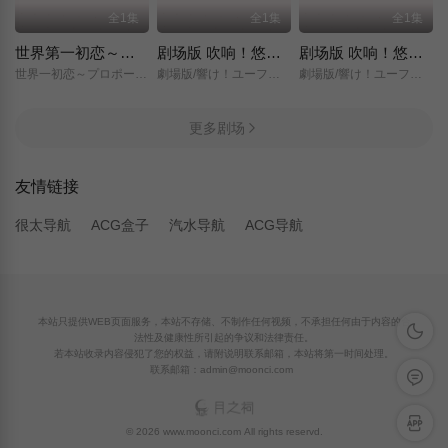
全1集
全1集
全1集
世界第一初恋～求婚篇～
剧场版 吹响！悠风号～想要传达的旋律～
剧场版 吹响！悠风号～誓言的终章～
世界一初恋～プロポーズ編～/
劇場版/響け！ユーフォニアム～届けたいメロディ～/
劇場版/響け！ユーフォニアム～誓いのフィナーレ～/
更多剧场
友情链接
很太导航
ACG盒子
汽水导航
ACG导航
本站只提供WEB页面服务，本站不存储、不制作任何视频，不承担任何由于内容的合
深色模
法性及健康性所引起的争议和法律责任。
若本站收录内容侵犯了您的权益，请附说明联系邮箱，本站将第一时间处理。
联系邮箱：admin@moonci.com
留言反
APP下
© 2026 www.moonci.com All rights reservd.