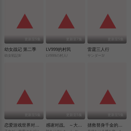
更新至5集
更新至7集
更新至5集
幼女战记 第二季
LV999的村民
雷霆三人行
幼女戦記Ⅱ/
LV999の村人/
サンダー3/
更新至5集
更新至5集
更新至5集
恋爱游戏世界对路人角色很不友好 第二季
感谢对战。 ～大小姐才不玩格斗游戏～
拯救替身千金的是冷酷无情冰之王子的爱