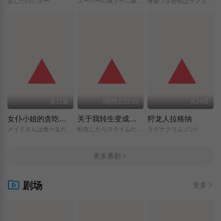
あしたのジョー/
スーパーの裏でヤニ吸うふたり/
青春ブタ野郎はサンタクロースの夢を見ない/
全12集
09|周五23:10
共24话
女仆小姐的贪吃日常
关于我转生变成史莱姆这档事 第四季
狩龙人拉格纳
メイドさんは食べるだけ/
転生したらスライムだった件/第4期/
ラグナクリムゾン/
更多番剧
剧场
更多