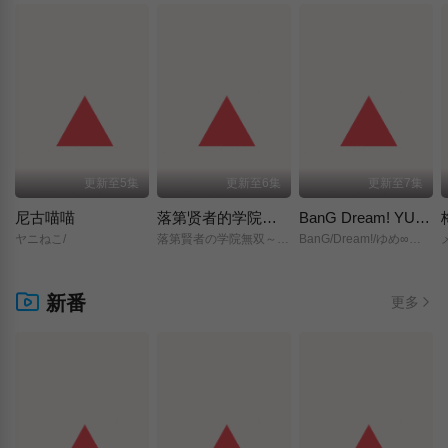
更新至5集
更新至6集
更新至7集
尼古喵喵
落第贤者的学院无双～第二次转生的S级开外挂魔术师冒险录～
BanG Dream! YUME∞MITA
ヤニねこ/
落第賢者の学院無双～二度目の転生、Sランクチート魔術師冒険録～/
BanG/Dream!/ゆめ∞みた/
新番
更多