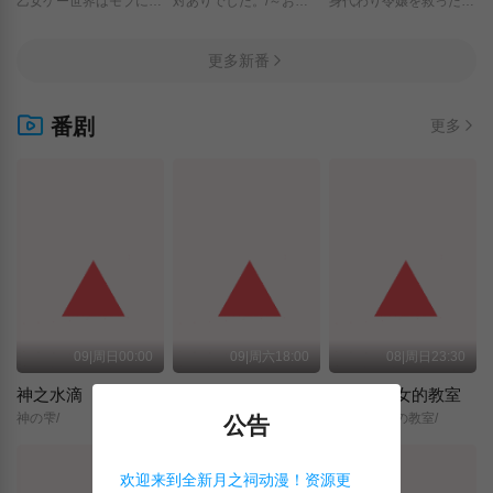
乙女ゲー世界はモブに厳しい世界です2/
対ありでした。/～お嬢さまは格闘ゲームなんてしない～/
身代わり令嬢を救ったのは冷酷無慈悲な氷の王子の愛でした/
更多新番
番剧
更多
09|周日00:00
09|周六18:00
08|周日23:30
神之水滴
小书痴的下克上 〜为了成为图书管理员而不择手段〜 领主的养女
黑猫与魔女的教室
神の雫/
本好きの下剋上～司書になるためには手段を選んでいられません～/領主の養女/
黒猫と魔女の教室/
公告
欢迎来到全新月之祠动漫！资源更