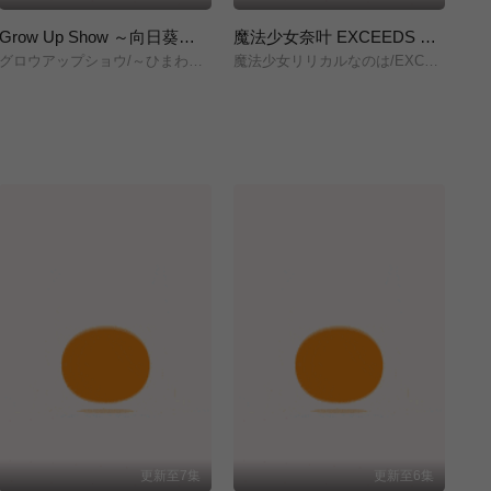
Grow Up Show ～向日葵马戏团～
魔法少女奈叶 EXCEEDS Gun Blaze Vengeance
グロウアップショウ/～ひまわりのサーカス団～/
魔法少女リリカルなのは/EXCEEDS/Gun/Blaze/Vengeance/
株
更新至7集
更新至6集