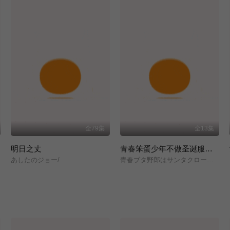
全79集
全13集
明日之丈
青春笨蛋少年不做圣诞服女郎的梦
あしたのジョー/
青春ブタ野郎はサンタクロースの夢を見ない/