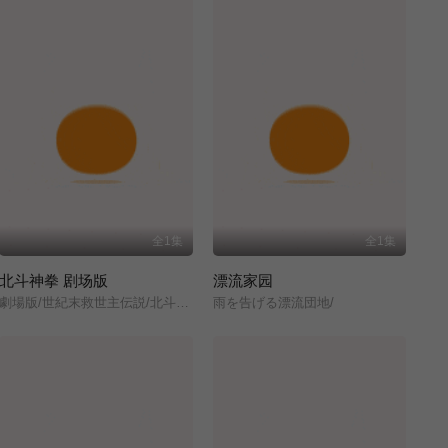
全1集
全1集
北斗神拳 剧场版
漂流家园
劇場版/世紀末救世主伝説/北斗の拳/
雨を告げる漂流団地/