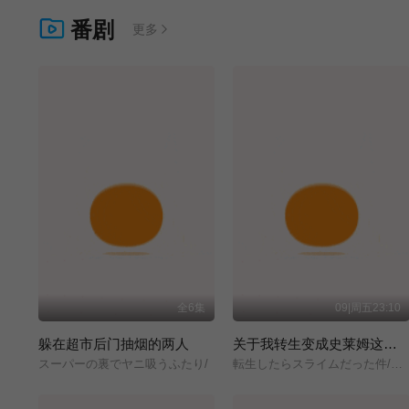
番剧
更多
全6集
09|周五23:10
躲在超市后门抽烟的两人
关于我转生变成史莱姆这档事 第四季
スーパーの裏でヤニ吸うふたり/
転生したらスライムだった件/第4期/