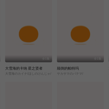
全1集
全1集
大雪海的卡纳 星之贤者
颠倒的帕特玛
大雪海のカイナ/ほしのけんじゃ/
サカサマのパテマ/