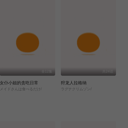
全12集
共24话
女仆小姐的贪吃日常
狩龙人拉格纳
メイドさんは食べるだけ/
ラグナクリムゾン/