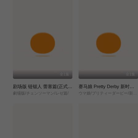
全1集
全1集
剧场版 链锯人 蕾塞篇(正式版)
赛马娘 Pretty Derby 新时代之门
劇場版/チェンソーマン/レゼ篇/
ウマ娘/プリティーダービー/新時代の扉/