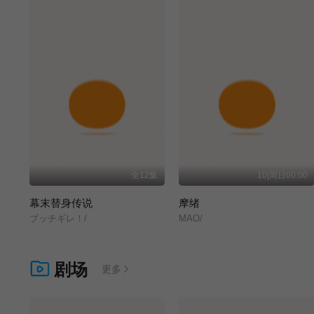
全12集
10|周日00:00
幕末替身传说
摩绪
ブッチギレ！/
MAO/
剧场
更多