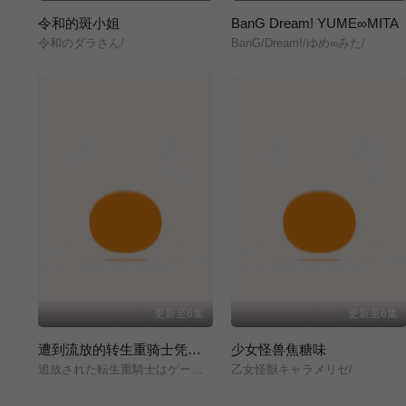
令和的斑小姐
BanG Dream! YUME∞MITA
令和のダラさん/
BanG/Dream!/ゆめ∞みた/
更新至6集
更新至6集
遭到流放的转生重骑士凭借游戏知识大开无双
少女怪兽焦糖味
追放された転生重騎士はゲーム知識で無双する/
乙女怪獣キャラメリゼ/