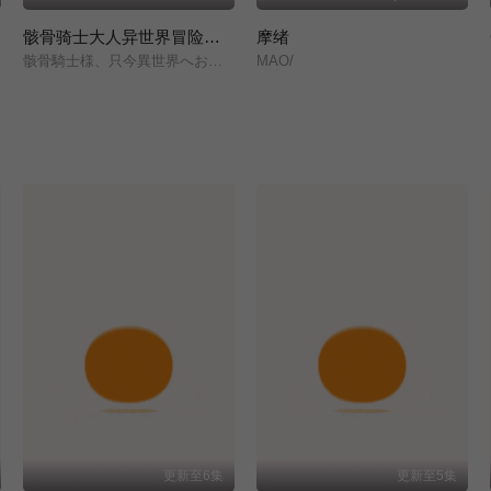
骸骨骑士大人异世界冒险中 第二季
摩绪
骸骨騎士様、只今異世界へお出掛け中Ⅱ/
MAO/
更新至6集
更新至5集