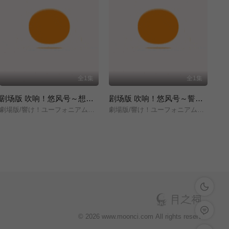
全1集
全1集
剧场版 吹响！悠风号～想要传达的旋律～
剧场版 吹响！悠风号～誓言的终章～
劇場版/響け！ユーフォニアム～届けたいメロディ～/
劇場版/響け！ユーフォニアム～誓いのフィナーレ～/
深色模式
留言反馈
© 2026 www.moonci.com All rights reservd.