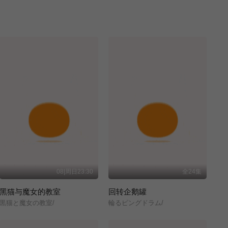
08|周日23:30
全24集
黑猫与魔女的教室
回转企鹅罐
黒猫と魔女の教室/
輪るピングドラム/