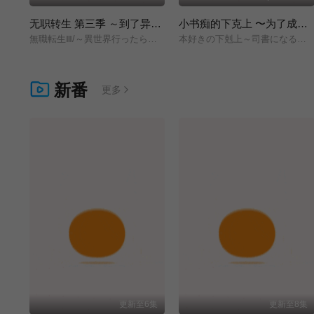
无职转生 第三季 ～到了异世界就拿出真本事～
小书痴的下克上 〜为了成为图书管理员而不择手段〜 领主的养女
無職転生Ⅲ/～異世界行ったら本気だす～/
本好きの下剋上～司書になるためには手段を選んでいられません～/領主の養女/
新番
更多
更新至6集
更新至8集