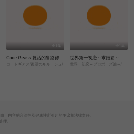
全1集
全1集
Code Geass 复活的鲁路修
世界第一初恋～求婚篇～
コードギアス/復活のルルーシュ/
世界一初恋～プロポーズ編～/
何由于内容的合法性及健康性所引起的争议和法律责任。
处理。