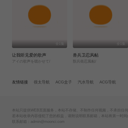
全1集
全1集
让我听见爱的歌声
兽兵卫忍风帖
アイの歌声を聴かせて/
獣兵衛忍風帖/
友情链接
很太导航
ACG盒子
汽水导航
ACG导航
本站只提供WEB页面服务，本站不存储、不制作任何视频，不承担任
若本站收录内容侵犯了您的权益，请附说明联系邮箱，本站将第一时间
联系邮箱：admin@moonci.com