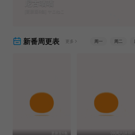
尼古喵喵
[更新至6集] ヤニねこ
新番周更表
更多
周
一
周
二
更新至6集
09|周六18:00