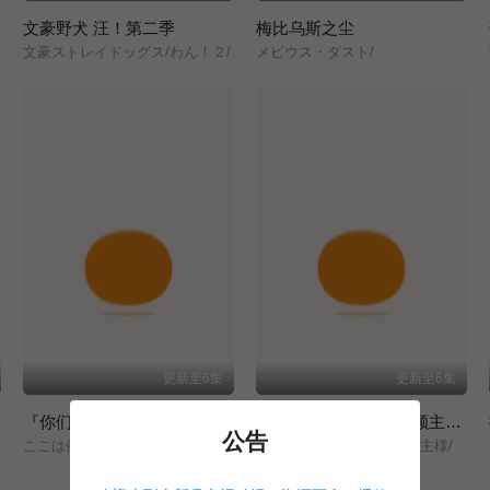
文豪野犬 汪！第二季
梅比乌斯之尘
文豪ストレイドッグス/わん！２/
メビウス・ダスト/
更新至6集
更新至6集
『你们先走我断后』，于是10年后我成为了传说
从0位居民开始的边境领主大人
公告
ここは俺に任せて先に行けと言ってから10年がたったら伝説になっていた。/
領民0人スタートの辺境領主様/