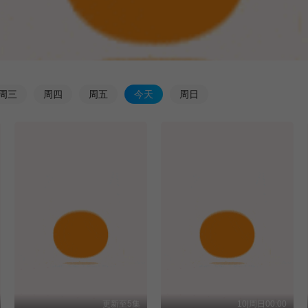
周
三
周
四
周
五
今
天
周
日
更新至5集
10|周日00:00