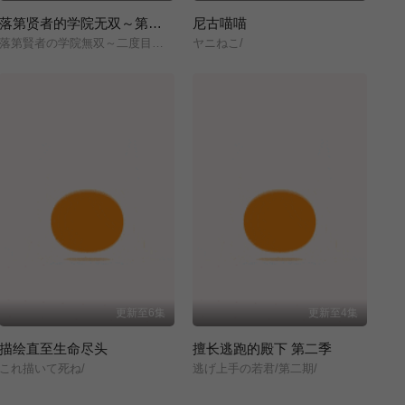
落第贤者的学院无双～第二次转生的S级开外挂魔术师冒险录～
尼古喵喵
落第賢者の学院無双～二度目の転生、Sランクチート魔術師冒険録～/
ヤニねこ/
更新至6集
更新至4集
描绘直至生命尽头
擅长逃跑的殿下 第二季
これ描いて死ね/
逃げ上手の若君/第二期/