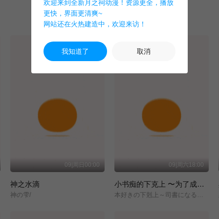
欢迎来到全新月之祠动漫！资源更全，播放
更快，界面更清爽~
网站还在火热建造中，欢迎来访！
我知道了
取消
09|周日00:00
09|周六18:00
神之水滴
小书痴的下克上 〜为了成为图书管理员而不择手段〜 领主的养女
神の雫/
本好きの下剋上～司書になるためには手段を選んでいられません～/領主の養女/