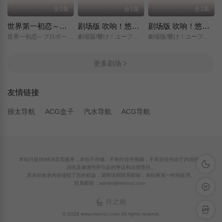
全1集
全1集
全1集
世界第一初恋～求婚篇～
剧场版 吹响！悠风号～想要传达的旋律～
剧场版 吹响！悠风号～誓言的终章～
世界一初恋～プロポーズ編～/
劇場版/響け！ユーフォニアム～届けたいメロディ～/
劇場版/響け！ユーフォニアム～誓いのフィナーレ～/
更多剧场
友情链接
很太导航
ACG盒子
汽水导航
ACG导航
本站只提供WEB页面服务，本站不存储、不制作任何视频，不承担任何由于内容的合
深色模
法性及健康性所引起的争议和法律责任。
若本站收录内容侵犯了您的权益，请附说明联系邮箱，本站将第一时间处理。
联系邮箱：admin@moonci.com
留言反
APP下
© 2026 www.moonci.com All rights reservd.