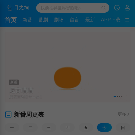
首页
新番
番剧
剧场
留言
最新
APP下载
新番
尼古喵喵
[更新至6集] ヤニねこ
新番周更表
更多
一
二
三
四
五
今
日