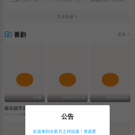
ここは俺に任せて先に行けと言ってから10年がたったら伝説になっていた。/
ふつつかな悪女ではございますが/～雛宮蝶鼠とりかえ伝～/
無職転生Ⅲ/～異世界行ったら本気だす～/
更多新番
番剧
更多
全6集
09|周五23:10
09|周日00:00
躲在超市后门抽烟的两人
关于我转生变成史莱姆这档事 第四季
神之水滴
スーパーの裏でヤニ吸うふたり/
転生したらスライムだった件/第4期/
神の雫/
公告
欢迎来到全新月之祠动漫！资源更