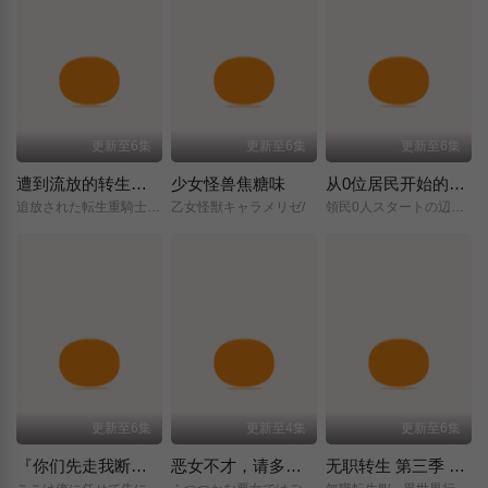
更新至6集
更新至6集
更新至6集
遭到流放的转生重骑士凭借游戏知识大开无双
少女怪兽焦糖味
从0位居民开始的边境领主大人
追放された転生重騎士はゲーム知識で無双する/
乙女怪獣キャラメリゼ/
領民0人スタートの辺境領主様/
更新至6集
更新至4集
更新至6集
『你们先走我断后』，于是10年后我成为了传说
恶女不才，请多关照 ～雏宫蝶鼠换身传～
无职转生 第三季 ～到了异世界就拿出真本事～