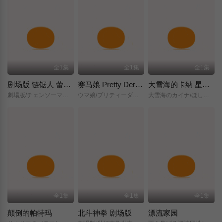
全1集
全1集
全1集
剧场版 链锯人 蕾塞篇(正式版)
赛马娘 Pretty Derby 新时代之门
大雪海的卡纳 星之贤者
劇場版/チェンソーマン/レゼ篇/
ウマ娘/プリティーダービー/新時代の扉/
大雪海のカイナ/ほしのけんじゃ/
全1集
全1集
全1集
颠倒的帕特玛
北斗神拳 剧场版
漂流家园