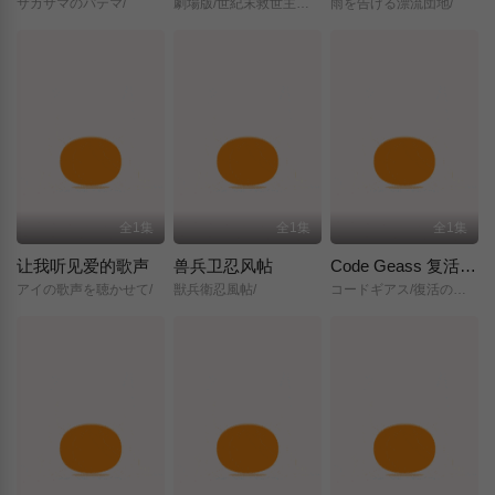
サカサマのパテマ/
劇場版/世紀末救世主伝説/北斗の拳/
雨を告げる漂流団地/
全1集
全1集
全1集
让我听见爱的歌声
兽兵卫忍风帖
Code Geass 复活的鲁路修
アイの歌声を聴かせて/
獣兵衛忍風帖/
コードギアス/復活のルルーシュ/