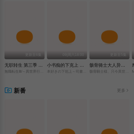
更新至6集
09|周六18:00
更新至5集
无职转生 第三季 ～到了异世界就拿出真本事～
小书痴的下克上 〜为了成为图书管理员而不择手段〜 领主的养女
骸骨骑士大人异世界冒险中 第二季
無職転生Ⅲ/～異世界行ったら本気だす～/
本好きの下剋上～司書になるためには手段を選んでいられません～/領主の養女/
骸骨騎士様、只今異世界へお出掛け中Ⅱ/
新番
更多