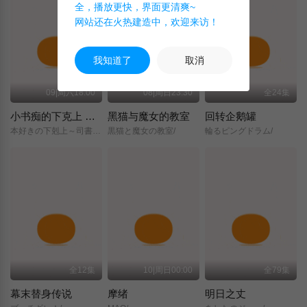
全，播放更快，界面更清爽~
网站还在火热建造中，欢迎来访！
我知道了
取消
09|周六18:00
08|周日23:30
全24集
小书痴的下克上 〜为了成为图书管理员而不择手段〜 领主的养女
黑猫与魔女的教室
回转企鹅罐
本好きの下剋上～司書になるためには手段を選んでいられません～/領主の養女/
黒猫と魔女の教室/
輪るピングドラム/
全12集
10|周日00:00
全79集
幕末替身传说
摩绪
明日之丈