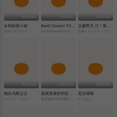
更新至6集
更新至8集
更新至6集
令和的斑小姐
BanG Dream! YUME∞MITA
文豪野犬 汪！第二季
令和のダラさん/
BanG/Dream!/ゆめ∞みた/
文豪ストレイドッグス/わん！２/
更新至5集
更新至7集
更新至6集
梅比乌斯之尘
落第贤者的学院无双～第二次转生的S级开外挂魔术师冒险录～
尼古喵喵
メビウス・ダスト/
落第賢者の学院無双～二度目の転生、Sランクチート魔術師冒険録～/
ヤニねこ/