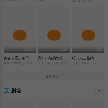
ブッチギレ！/
MAO/
あしたのジョー/
全13集
全12集
共24话
青春笨蛋少年不做圣诞服女郎的梦
女仆小姐的贪吃日常
狩龙人拉格纳
青春ブタ野郎はサンタクロースの夢を見ない/
メイドさんは食べるだけ/
ラグナクリムゾン/
更多番剧
剧场
更多